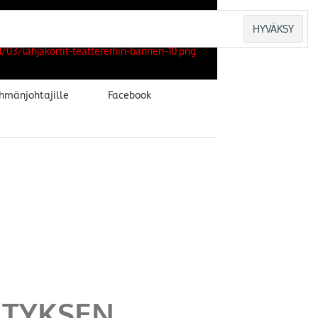
hmänjohtajille
Facebook
ITYKSEN