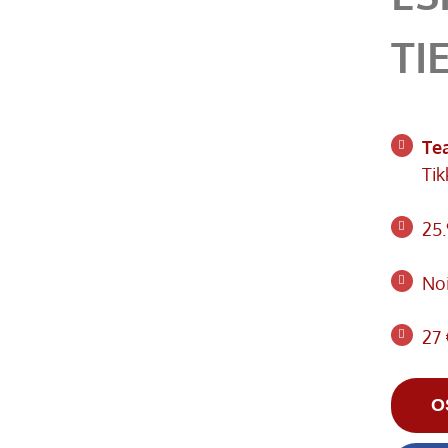
TI
Te
Tik
25
Noi
27 
O