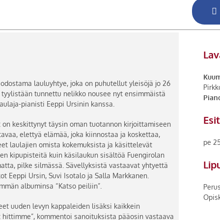
Lav
Kuum
dostama lauluyhtye, joka on puhutellut yleisöjä jo 26
Pirkk
 tyylistään tunnettu nelikko nousee nyt ensimmäistä
Piano
aulaja-pianisti Eeppi Ursinin kanssa.
Esi
on keskittynyt täysin oman tuotannon kirjoittamiseen
tavaa, elettyä elämää, joka kiinnostaa ja koskettaa,
pe 25
eet laulajien omista kokemuksista ja käsittelevät
en kipupisteitä kuin käsilaukun sisältöä Fuengirolan
Lip
atta, pilke silmässä. Sävellyksistä vastaavat yhtyettä
ot Eeppi Ursin, Suvi Isotalo ja Salla Markkanen.
immän albuminsa “Katso peiliin”.
Peru
Opisk
eet uuden levyn kappaleiden lisäksi kaikkein
 hittimme”, kommentoi sanoituksista pääosin vastaava