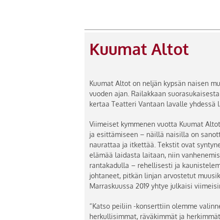
Kuumat Altot
Kuumat Altot on neljän kypsän naisen muo
vuoden ajan. Railakkaan suorasukaisesta
kertaa Teatteri Vantaan lavalle yhdessä l
Viimeiset kymmenen vuotta Kuumat Altot 
ja esittämiseen – näillä naisilla on sanot
naurattaa ja itkettää. Tekstit ovat syntyn
elämää laidasta laitaan, niin vanhenemis
rantakadulla – rehellisesti ja kaunistelem
johtaneet, pitkän linjan arvostetut muusik
Marraskuussa 2019 yhtye julkaisi viimeis
“Katso peiliin -konserttiin olemme valinn
herkullisimmat, räväkimmät ja herkimmät