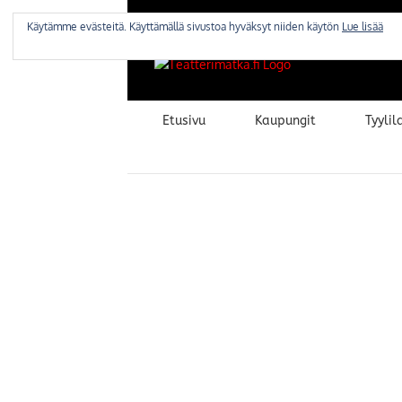
Skip
to
Käytämme evästeitä. Käyttämällä sivustoa hyväksyt niiden käytön
Lue lisää
content
Etusivu
Kaupungit
Tyylila