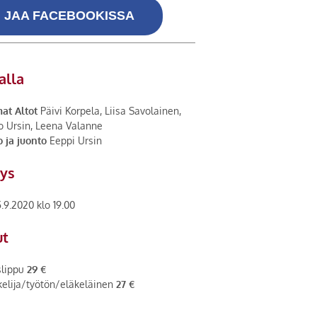
JAA FACEBOOKISSA
alla
at Altot
Päivi Korpela, Liisa Savolainen,
o Ursin, Leena Valanne
 ja juonto
Eeppi Ursin
tys
.9.2020 klo 19.00
ut
slippu
29 €
elija/työtön/eläkeläinen
27 €