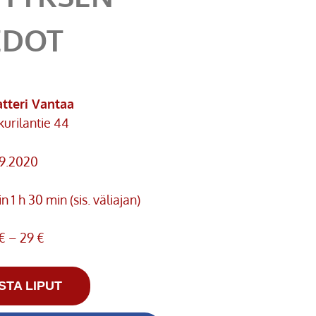
EDOT
atteri Vantaa
kurilantie 44
.9.2020
n 1 h 30 min (sis. väliajan)
€ – 29 €
STA LIPUT