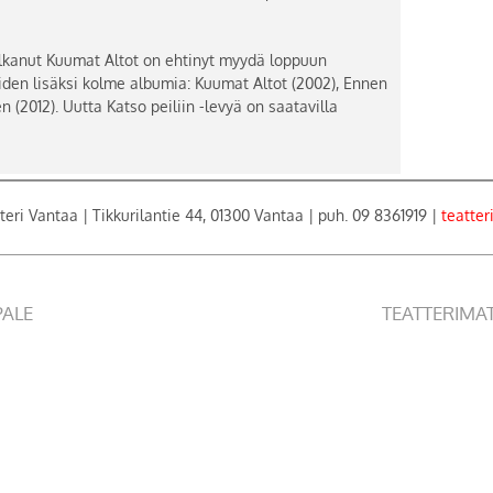
lkanut Kuumat Altot on ehtinyt myydä loppuun
oiden lisäksi kolme albumia: Kuumat Altot (2002), Ennen
 (2012). Uutta Katso peiliin -levyä on saatavilla
teri Vantaa | Tikkurilantie 44, 01300 Vantaa | puh. 09 8361919 |
teatter
PALE
TEATTERIMA