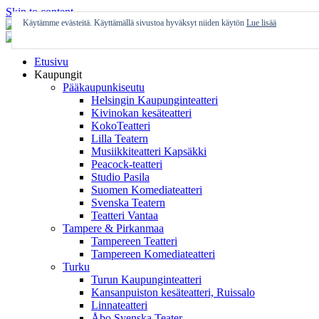
Skip to content
Käytämme evästeitä. Käyttämällä sivustoa hyväksyt niiden käytön
Lue lisää
Etusivu
Kaupungit
Pääkaupunkiseutu
Helsingin Kaupunginteatteri
Kivinokan kesäteatteri
KokoTeatteri
Lilla Teatern
Musiikkiteatteri Kapsäkki
Peacock-teatteri
Studio Pasila
Suomen Komediateatteri
Svenska Teatern
Teatteri Vantaa
Tampere & Pirkanmaa
Tampereen Teatteri
Tampereen Komediateatteri
Turku
Turun Kaupunginteatteri
Kansanpuiston kesäteatteri, Ruissalo
Linnateatteri
Åbo Svenska Teater