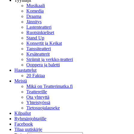
Tyylilajit
Musikaali
Komedia
Draama
Jännitys
Lastenteatteri
Ruotsinkieliset
Stand Up
Konsertit ja Keikat
Tanssiteatteri
Kesäteatterit
Striimit ja verkko-teatteri
Ooppera ja baletti
Haastattelut
20 Faktaa
Meistä
Mikä on Teatterimatka.fi
Teattereille
Ota yhteyttä
Yhteistyössä
Tietosuojalauseke
Kilpailut
Ryhmänjohtajille
Facebook
Tilaa uutiskirje