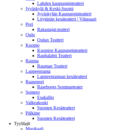
Lahden kaupunginteatteri
Jyväskylä & Keski-Suomi
Jyväskylän Kaupunginteatteri
Löytänän kesäteatteri | Viitasaari
Pori
Rakastajat-teatteri
Oulu
Oulun Teatteri
Kuopio
Kuopion Kaupunginteatteri
Rauhalahti Teatteri
Rauma
Rauman Teatteri
Lappeenranta
Lappeenrannan kesäteatteri
Raasepori
Raseborgs Sommarteater
Somero
Esakallio
Valkeakoski
Suomen Kesäteatteri
Pälkäne
Suomen Kesäteatteri
Tyylilajit
Musikaali