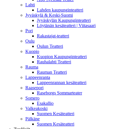
Lahti
Lahden kaupunginteatteri
Jyväskylä & Keski-Suomi
Jyväskylän Kaupunginteatteri
Löytänän kesäteatteri | Viitasaari
Pori
Rakastajat-teatteri
Oulu
Oulun Teatteri
Kuopio
Kuopion Kaupunginteatteri
Rauhalahti Teatteri
Rauma
Rauman Teatteri
Lappeenranta
Lappeenrannan kesäteatteri
Raasepori
Raseborgs Sommarteater
Somero
Esakallio
Valkeakoski
Suomen Kesäteatteri
Pälkäne
Suomen Kesäteatteri