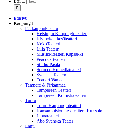
Etsi ...
Etusivu
Kaupungit
Pääkaupunkiseutu
Helsingin Kaupunginteatteri
Kivinokan kesäteatteri
KokoTeatteri
Lilla Teatern
Musiikkiteatteri Kapsäkki
Peacock-teatteri
Studio Pasila
Suomen Komediateatteri
Svenska Teatern
Teatteri Vantaa
Tampere & Pirkanmaa
Tampereen Teatteri
Tampereen Komediateatteri
Turku
Turun Kaupunginteatteri
Kansanpuiston kesäteatteri, Ruissalo
Linnateatteri
Åbo Svenska Teater
Lahti