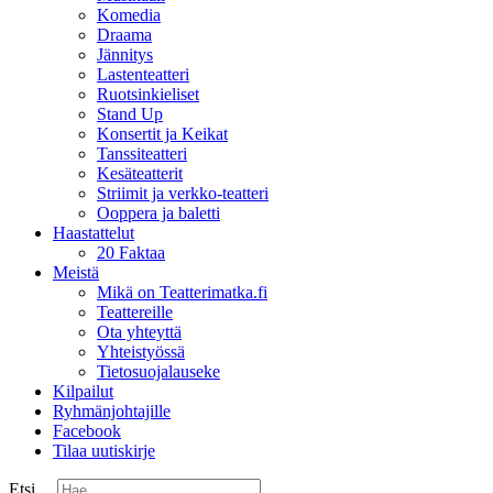
Komedia
Draama
Jännitys
Lastenteatteri
Ruotsinkieliset
Stand Up
Konsertit ja Keikat
Tanssiteatteri
Kesäteatterit
Striimit ja verkko-teatteri
Ooppera ja baletti
Haastattelut
20 Faktaa
Meistä
Mikä on Teatterimatka.fi
Teattereille
Ota yhteyttä
Yhteistyössä
Tietosuojalauseke
Kilpailut
Ryhmänjohtajille
Facebook
Tilaa uutiskirje
Etsi ...