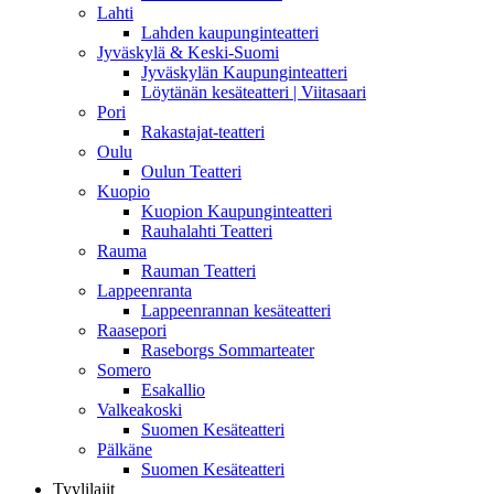
Lahti
Lahden kaupunginteatteri
Jyväskylä & Keski-Suomi
Jyväskylän Kaupunginteatteri
Löytänän kesäteatteri | Viitasaari
Pori
Rakastajat-teatteri
Oulu
Oulun Teatteri
Kuopio
Kuopion Kaupunginteatteri
Rauhalahti Teatteri
Rauma
Rauman Teatteri
Lappeenranta
Lappeenrannan kesäteatteri
Raasepori
Raseborgs Sommarteater
Somero
Esakallio
Valkeakoski
Suomen Kesäteatteri
Pälkäne
Suomen Kesäteatteri
Tyylilajit