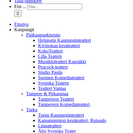
Tilaa uutiskirje
Etsi ...
Etusivu
Kaupungit
Pääkaupunkiseutu
Helsingin Kaupunginteatteri
Kivinokan kesäteatteri
KokoTeatteri
Lilla Teatern
Musiikkiteatteri Kapsäkki
Peacock-teatteri
Studio Pasila
Suomen Komediateatteri
Svenska Teatern
Teatteri Vantaa
Tampere & Pirkanmaa
Tampereen Teatteri
Tampereen Komediateatteri
Turku
Turun Kaupunginteatteri
Kansanpuiston kesäteatteri, Ruissalo
Linnateatteri
Åbo Svenska Teater