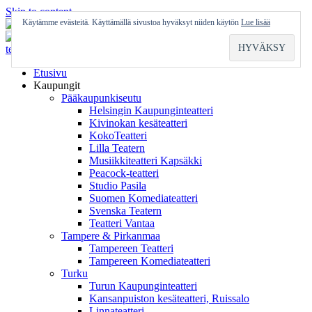
Skip to content
Käytämme evästeitä. Käyttämällä sivustoa hyväksyt niiden käytön
Lue lisää
Etusivu
Kaupungit
Pääkaupunkiseutu
Helsingin Kaupunginteatteri
Kivinokan kesäteatteri
KokoTeatteri
Lilla Teatern
Musiikkiteatteri Kapsäkki
Peacock-teatteri
Studio Pasila
Suomen Komediateatteri
Svenska Teatern
Teatteri Vantaa
Tampere & Pirkanmaa
Tampereen Teatteri
Tampereen Komediateatteri
Turku
Turun Kaupunginteatteri
Kansanpuiston kesäteatteri, Ruissalo
Linnateatteri