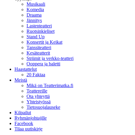
Musikaali
Komedia
Draama
Jännitys
Lastenteatteri
Ruotsinkieliset
Stand Up
Konsertit ja Keikat
Tanssiteatteri
Kesäteatterit
Striimit ja verkko-teatteri
Ooppera ja baletti
Haastattelut
20 Faktaa
Meistä
Mikä on Teatterimatka.fi
Teattereille
Ota yhteyttä
Yhteistyössä
Tietosuojalauseke
Kilpailut
Ryhmänjohtajille
Facebook
Tilaa uutiskirje