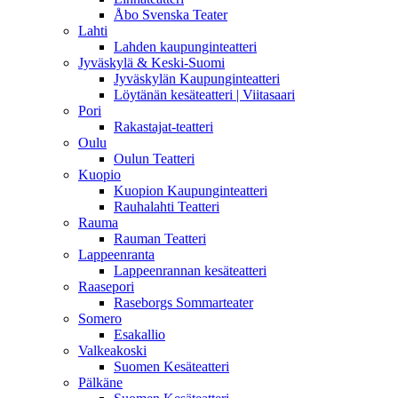
Åbo Svenska Teater
Lahti
Lahden kaupunginteatteri
Jyväskylä & Keski-Suomi
Jyväskylän Kaupunginteatteri
Löytänän kesäteatteri | Viitasaari
Pori
Rakastajat-teatteri
Oulu
Oulun Teatteri
Kuopio
Kuopion Kaupunginteatteri
Rauhalahti Teatteri
Rauma
Rauman Teatteri
Lappeenranta
Lappeenrannan kesäteatteri
Raasepori
Raseborgs Sommarteater
Somero
Esakallio
Valkeakoski
Suomen Kesäteatteri
Pälkäne