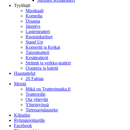
Suomen Kesäteatteri
Tyylilajit
Musikaali
Komedia
Draama
Jännitys
Lastenteatteri
Ruotsinkieliset
Stand Up
Konsertit ja Keikat
Tanssiteatteri
Kesäteatterit
Striimit ja verkko-teatteri
Ooppera ja baletti
Haastattelut
20 Faktaa
Meistä
Mikä on Teatterimatka.fi
Teattereille
Ota yhteyttä
Yhteistyössä
Tietosuojalauseke
Kilpailut
Ryhmänjohtajille
Facebook