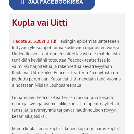
JAA FACEBOOKISSA
Kupla vai Uitti
Tiedote 25.5.2021 UIT.fi
Helsingin epidemiatilanteeseen
liittyvien yleisötapahtumia koskevien rajoitusten vuoksi
Uuden Iloisen Teatterin ei valitettavasti ole mahdollista
tänäkään keväänä toteuttaa Peacock-teatterissa jo
valmiiksi harjoiteltua ja rakennettua kevätrevyytään
Kupla vai Uitti. Kaikki Peacock-teatterin 45 näytöstä on
jouduttu perumaan. Kupla vai Uitti nähdään tänä vuonna
ainoastaan Nilsiän Louhosareenalla.
Linnanmäen Peacock-teatterissa raikaa tänä kesänä
nauru ja svengaava musiikki, kun UIT:n upeat näyttelijät,
tanssijat ja rytmiryhmä tarjoavat nautinnollisen revyyn
kesän alkajaisiksi.
Minun kupla, sinun kupla – kenen kupla on paras kupla?