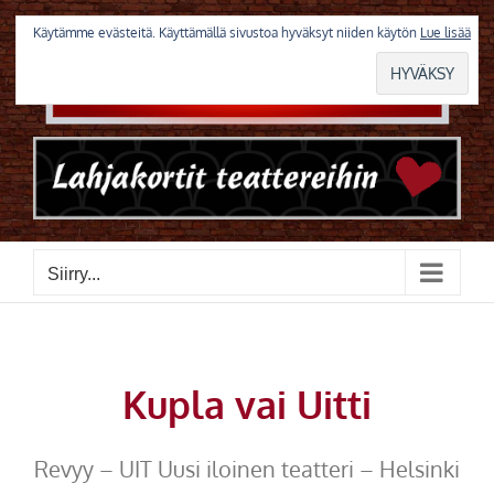
Skip
to
Käytämme evästeitä. Käyttämällä sivustoa hyväksyt niiden käytön
Lue lisää
content
Siirry...
Kupla vai Uitti
Revyy – UIT Uusi iloinen teatteri – Helsinki