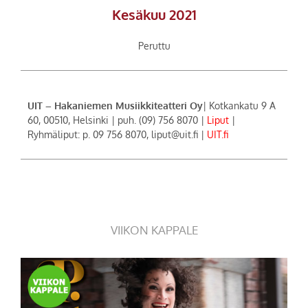
Kesäkuu 2021
Peruttu
UIT – Hakaniemen Musiikkiteatteri Oy
| Kotkankatu 9 A
60, 00510, Helsinki | puh. (09) 756 8070 |
Liput
|
Ryhmäliput: p. 09 756 8070, liput@uit.fi |
UIT.fi
VIIKON KAPPALE