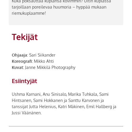
Kuka poksauttaa kuplansa kovimmin? Uitin kuplassa
tarjoillaan poreilevaa huumoria – hyppää mukaan
riemukuplaamme!
Tekijät
Ohjaaja:
Sari Siikander
Koreografi:
Mikko Ahti
Kuvat:
Janne Mikkilä Photography
Esiintyjät
Ushma Karnani, Anu Sinisalo, Marika Tuhkala, Sami
Hintsanen, Sami Hokkanen ja Santtu Karvonen ja
tanssijat Jutta Helenius, Katri Mäkinen, Emil Hallberg ja
Jussi Väänänen.