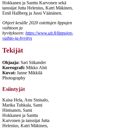
Hokkanen ja Santtu Karvonen sekä
tanssijat Jutta Helenius, Katri Mäkinen,
Emil Hallberg ja Jussi Väänänen.
Ohjeet kesälle 2020 ostettujen lippujen
vaihtoon ja
hyvitykseen:
https://www.uit.fi/lippujen-
vaihto-ja-hyvitys
Tekijät
Ohjaaja:
Sari Siikander
Koreografi:
Mikko Ahti
Kuvat:
Janne Mikkilä
Photography
Esiintyjät
Kaisa Hela, Anu Sinisalo,
Marika Tuhkala, Sami
Hintsanen, Sami
Hokkanen ja Santtu
Karvonen ja tanssijat Jutta
Helenius, Katri Mäkinen,