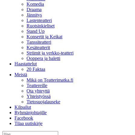
Komedia
Draama
Jännitys
Lastenteatteri
Ruotsinkieliset
Stand Up
Konsertit ja Keikat
Tanssiteatteri
Kesäteatterit
Striimit ja verkko-teatteri
Ooppera ja baletti
Haastattelut
20 Faktaa
Meistä
Mikä on Teatterimatka.fi
Teattereille
Ota yhteyttä
Yhteistyössä
Tietosuojalauseke
Kilpailut
Ryhmänjohtajille
Facebook
Tilaa uutiskirje
Etsi