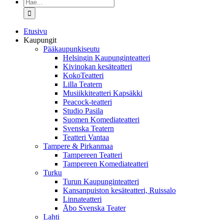
Etsi
...
Etusivu
Kaupungit
Pääkaupunkiseutu
Helsingin Kaupunginteatteri
Kivinokan kesäteatteri
KokoTeatteri
Lilla Teatern
Musiikkiteatteri Kapsäkki
Peacock-teatteri
Studio Pasila
Suomen Komediateatteri
Svenska Teatern
Teatteri Vantaa
Tampere & Pirkanmaa
Tampereen Teatteri
Tampereen Komediateatteri
Turku
Turun Kaupunginteatteri
Kansanpuiston kesäteatteri, Ruissalo
Linnateatteri
Åbo Svenska Teater
Lahti