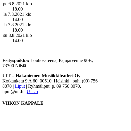
pe 6.8.2021 klo
18.00
la 7.8.2021 klo
14.00
la 7.8.2021 klo
18.00
su 8.8.2021 klo
14.00
Esityspaikka:
Louhosareena, Pajujärventie 90B,
73300 Nilsiä
UIT – Hakaniemen Musiikkiteatteri Oy
|
Kotkankatu 9 A 60, 00510, Helsinki | puh. (09) 756
8070 |
Liput
| Ryhmäliput: p. 09 756 8070,
liput@uit.fi |
UIT.fi
VIIKON KAPPALE