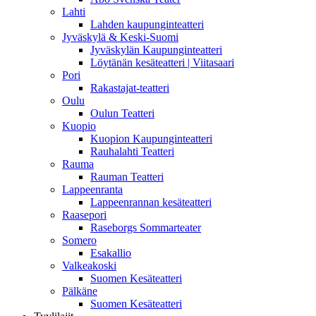
Lahti
Lahden kaupunginteatteri
Jyväskylä & Keski-Suomi
Jyväskylän Kaupunginteatteri
Löytänän kesäteatteri | Viitasaari
Pori
Rakastajat-teatteri
Oulu
Oulun Teatteri
Kuopio
Kuopion Kaupunginteatteri
Rauhalahti Teatteri
Rauma
Rauman Teatteri
Lappeenranta
Lappeenrannan kesäteatteri
Raasepori
Raseborgs Sommarteater
Somero
Esakallio
Valkeakoski
Suomen Kesäteatteri
Pälkäne
Suomen Kesäteatteri