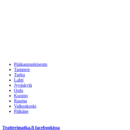
Pääkaupunkiseutu
Tampere
Turku
Lahti
Jyväskylä
Oulu
Kuopio
Rauma
Valkeakoski
Pälkäne
Teatterimatka.fi facebookissa