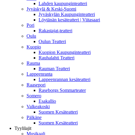
Lahden kaupunginteatteri
Jyväskylä & Keski-Suomi
Jyväskylän Kaupunginteatteri
Löytänän kesäteatteri | Viitasaari
Pori
Rakastajat-teatteri
Oulu
Oulun Teatteri
Kuopio
Kuopion Kaupunginteatteri
Rauhalahti Teatteri
Rauma
Rauman Teatteri
Lappeenranta
Lappeenrannan kesäteatteri
Raasepori
Raseborgs Sommarteater
Somero
Esakallio
Valkeakoski
Suomen Kesäteatteri
Pälkäne
Suomen Kesäteatteri
Tyylilajit
Musikaali