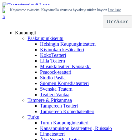
Skip
to
Käytämme evästeitä. Käyttämällä sivustoa hyväksyt niiden käytön
Lue lisää
content
Etusivu
Kaupungit
Pääkaupunkiseutu
Helsingin Kaupunginteatteri
Kivinokan kesäteatteri
KokoTeatteri
Lilla Teatern
Musiikkiteatteri Kapsäkki
Peacock-teatteri
Studio Pasila
Suomen Komediateatteri
Svenska Teatern
Teatteri Vantaa
Tampere & Pirkanmaa
Tampereen Teatteri
Tampereen Komediateatteri
Turku
Turun Kaupunginteatteri
Kansanpuiston kesäteatteri, Ruissalo
Linnateatteri
Åbo Svenska Teater