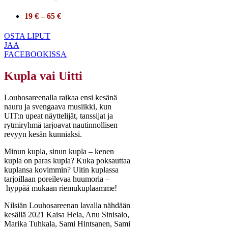
19 € – 65 €
OSTA LIPUT
JAA
FACEBOOKISSA
Kupla vai Uitti
Louhosareenalla raikaa ensi kesänä
nauru ja svengaava musiikki, kun
UIT:n upeat näyttelijät, tanssijat ja
rytmiryhmä tarjoavat nautinnollisen
revyyn kesän kunniaksi.
Minun kupla, sinun kupla – kenen
kupla on paras kupla? Kuka poksauttaa
kuplansa kovimmin? Uitin kuplassa
tarjoillaan poreilevaa huumoria –
hyppää mukaan riemukuplaamme!
Nilsiän Louhosareenan lavalla nähdään
kesällä 2021 Kaisa Hela, Anu Sinisalo,
Marika Tuhkala, Sami Hintsanen, Sami