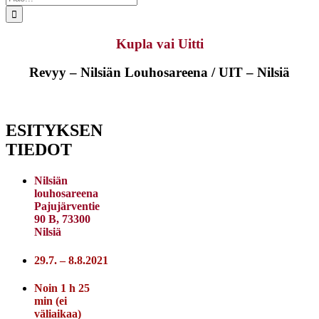
...
Kupla vai Uitti
Revyy – Nilsiän Louhosareena / UIT – Nilsiä
ESITYKSEN
TIEDOT
Nilsiän
louhosareena
Pajujärventie
90 B, 73300
Nilsiä
29.7. – 8.8.2021
Noin 1 h 25
min (ei
väliaikaa)