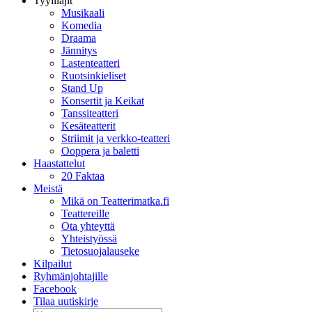
Tyylilajit
Musikaali
Komedia
Draama
Jännitys
Lastenteatteri
Ruotsinkieliset
Stand Up
Konsertit ja Keikat
Tanssiteatteri
Kesäteatterit
Striimit ja verkko-teatteri
Ooppera ja baletti
Haastattelut
20 Faktaa
Meistä
Mikä on Teatterimatka.fi
Teattereille
Ota yhteyttä
Yhteistyössä
Tietosuojalauseke
Kilpailut
Ryhmänjohtajille
Facebook
Tilaa uutiskirje