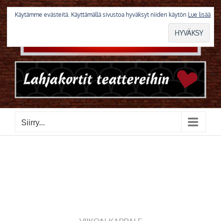
Skip
to
Käytämme evästeitä. Käyttämällä sivustoa hyväksyt niiden käytön
Lue lisää
content
Siirry...