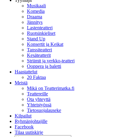
Tyylilajit
Musikaali
Komedia
Draama
Jännitys
Lastenteatteri
Ruotsinkieliset
Stand Up
Konsertit ja Keikat
Tanssiteatteri
Kesäteatterit
Striimit ja verkko-teatteri
Ooppera ja baletti
Haastattelut
20 Faktaa
Meistä
Mikä on Teatterimatka.fi
Teattereille
Ota yhteyttä
Yhteistyössä
Tietosuojalauseke
Kilpailut
Ryhmänjohtajille
Facebook
Tilaa uutiskirje