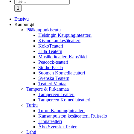
Etsi
...
Etusivu
Kaupungit
Pääkaupunkiseutu
Helsingin Kaupunginteatteri
Kivinokan kesäteatteri
KokoTeatteri
Lilla Teatern
Musiikkiteatteri Kapsäkki
Peacock-teatteri
Studio Pasila
Suomen Komediateatteri
Svenska Teatern
Teatteri Vantaa
Tampere & Pirkanmaa
Tampereen Teatteri
Tampereen Komediateatteri
Turku
Turun Kaupunginteatteri
Kansanpuiston kesäteatteri, Ruissalo
Linnateatteri
Åbo Svenska Teater
Lahti