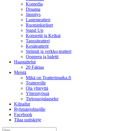
Komedia
Draama
Jännitys
Lastenteatteri
Ruotsinkieliset
Stand Up
Konsertit ja Keikat
Tanssiteatteri
Kesäteatterit
Striimit ja verkko-teatteri
Ooppera ja baletti
Haastattelut
20 Faktaa
Meistä
Mikä on Teatterimatka.fi
Teattereille
Ota yhteyttä
Yhteistyössä
Tietosuojalauseke
Kilpailut
Ryhmänjohtajille
Facebook
Tilaa uutiskirje
Etsi