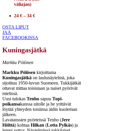
väliajan)
24 € – 34 €
OSTA LIPUT
JAA
FACEBOOKISSA
Kuningasjätkä
Markku Pölönen
Markku Pölösen
kirjoittama
Kuningasjätkä
on laulunäytelmä, joka
sijoittuu 1950-luvun Suomeen. Tukkijätkät
ottavat mittaa toisistaan ja naiset pyörivät
mielissä.
Uusi tulokas
Tenho
sapuu
Topi-
poikansa
kanssa uitolle ja he yrittävät
löytää yhteyden toisiinsa äidin kuoleman
jälkeen.
Lavatanssien pyörteissä Tenho (
Jere
Hölttä
) kohtaa
Hilkan
(
Lotta Pylkäs
) ja
lempi syttyy. Näytelmässä tukkilaiset