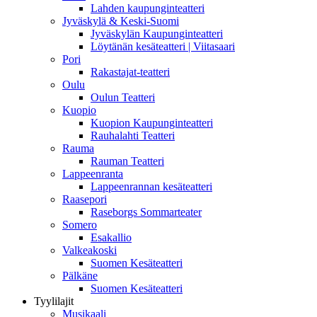
Lahden kaupunginteatteri
Jyväskylä & Keski-Suomi
Jyväskylän Kaupunginteatteri
Löytänän kesäteatteri | Viitasaari
Pori
Rakastajat-teatteri
Oulu
Oulun Teatteri
Kuopio
Kuopion Kaupunginteatteri
Rauhalahti Teatteri
Rauma
Rauman Teatteri
Lappeenranta
Lappeenrannan kesäteatteri
Raasepori
Raseborgs Sommarteater
Somero
Esakallio
Valkeakoski
Suomen Kesäteatteri
Pälkäne
Suomen Kesäteatteri
Tyylilajit
Musikaali