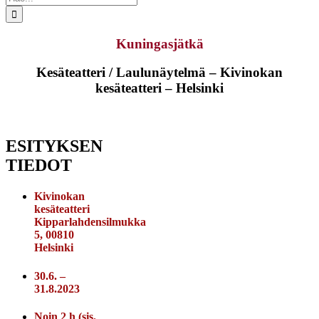
...
Kuningasjätkä
Kesäteatteri / Laulunäytelmä – Kivinokan
kesäteatteri – Helsinki
ESITYKSEN
TIEDOT
Kivinokan
kesäteatteri
Kipparlahdensilmukka
5, 00810
Helsinki
30.6. –
31.8.2023
Noin 2 h (sis.