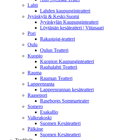
Lahti
Lahden kaupunginteatteri
Jyväskylä & Keski-Suomi
Jyväskylän Kaupunginteatteri
Löytänän kesäteatteri | Viitasaari
Pori
Rakastajat-teatteri
Oulu
Oulun Teatteri
Kuopio
Kuopion Kaupunginteatteri
Rauhalahti Teatteri
Rauma
Rauman Teatteri
Lappeenranta
Lappeenrannan kesäteatteri
Raasepori
Raseborgs Sommarteater
Somero
Esakallio
Valkeakoski
Suomen Kesäteatteri
Pälkäne
Suomen Kesäteatteri