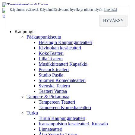
Skip
to
Käytämme evästeitä. Käyttämällä sivustoa hyväksyt niiden käytön
Lue lisää
content
Etusivu
Kaupungit
Pääkaupunkiseutu
Helsingin Kaupunginteatteri
Kivinokan kesäteatteri
KokoTeatteri
Lilla Teatern
Musiikkiteatteri Kapsäkki
Peacock-teatteri
Studio Pasila
Suomen Komediateatteri
Svenska Teatern
Teatteri Vantaa
Tampere & Pirkanmaa
Tampereen Teatteri
Tampereen Komediateatteri
Turku
Turun Kaupunginteatteri
Kansanpuiston kesäteatteri, Ruissalo
Linnateatteri
Åbo Svenska Teater