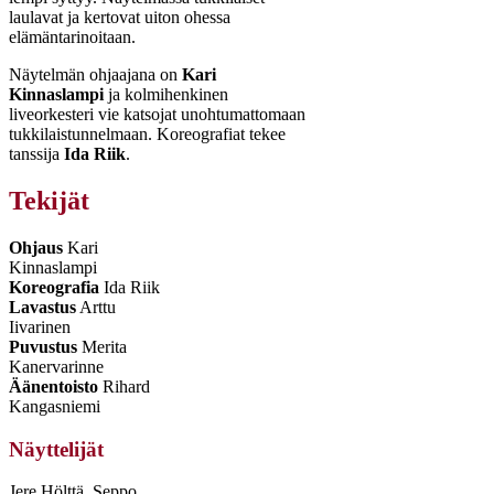
laulavat ja kertovat uiton ohessa
elämäntarinoitaan.
Näytelmän ohjaajana on
Kari
Kinnaslampi
ja kolmihenkinen
liveorkesteri vie katsojat unohtumattomaan
tukkilaistunnelmaan. Koreografiat tekee
tanssija
Ida Riik
.
Tekijät
Ohjaus
Kari
Kinnaslampi
Koreografia
Ida Riik
Lavastus
Arttu
Iivarinen
Puvustus
Merita
Kanervarinne
Äänentoisto
Rihard
Kangasniemi
Näyttelijät
Jere Hölttä, Seppo