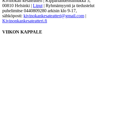
Kivinokan kesäteatteri | Kipparlahdensilmukka 5,
00810 Helsinki |
Liput
| Ryhmämyynti ja tiedustelut
puhelimitse 0440809280 arkisin klo 9-17,
sähköposti:
kivinokankesateatteri@gmail.com
|
Kivinonkankesateatteri.fi
VIIKON KAPPALE