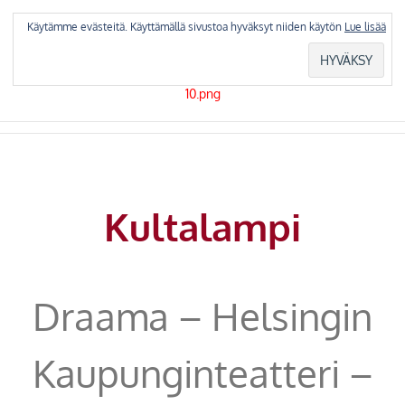
Skip
to
Käytämme evästeitä. Käyttämällä sivustoa hyväksyt niiden käytön
Lue lisää
content
Kultalampi
Draama – Helsingin
Kaupunginteatteri –