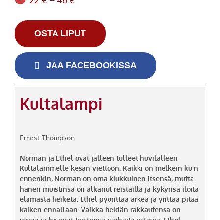
OSTA LIPUT
JAA FACEBOOKISSA
Kultalampi
Ernest Thompson
Norman ja Ethel ovat jälleen tulleet huvilalleen
Kultalammelle kesän viettoon. Kaikki on melkein kuin
ennenkin, Norman on oma kiukkuinen itsensä, mutta
hänen muistinsa on alkanut reistailla ja kykynsä iloita
elämästä heiketä. Ethel pyörittää arkea ja yrittää pitää
kaiken ennallaan. Vaikka heidän rakkautensa on
syvää ja he ovat toistensa parhaita ystäviä, Ethel