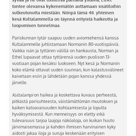
tuntee olevansa kykenemätön auttamaan sisätiloihin
sulkeutunutta miestään. Niinpä tämä 48. yhteinen
kesä Kultalammella on täynnä erityistä haikeutta ja
luopumisen tunnelmaa.
Pariskunnan tytär saapuu uuden aviomiehensä kanssa
Kultalammelle juhlistamaan Normanin 80-vuotispäiviä.
Vaikka isän ja tyttären välillä on hankausta, Norman ja
Ethel lupaavat ottaa tyttärensä uuden puolison 13-
vuotiaan pojan kesäksi luokseen. Nyt kesä ja Normanin
koko elämä ottavat uuden suunnan, kun kalastusvälineet
kaivetaan esiin ja lähdetään pojan kanssa yhdessä
järvelle.
Kultalampi
on haikea ja koskettava kuvaus perheestä,
pitkästä parisuhteesta, väistämättömän muutoksen ja
kaiken katoavaisuuden kohtaamisesta ja lopulta
hyväksymisestä. Kun menneisyys on eletty eikä
tulevaisuus tarjoa laajoja näköaloja, on kuikan huuto
järvimaisemassa ja kahden ihmisen harvinainen kyky
aidosti jakaa iloja ja suruja keskenään erityisen