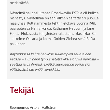
merkittävää.
Näytelmä sai ensi-iltansa Broadwaylla 1979 ja oli huikea
menestys. Näytelmää on sen jälkeen esitetty eri puolilla
maailmaa. Kultalammesta tehtiin elokuva vuonna 1981,
päärooleissa Henry Fonda, Katharine Hepburn ja Jane
Fonda. Elokuvasta tuli yleisön rakastama klassikko. Se
sai kolme Oscaria ja kolme Golden Globea sekä Bafta-
palkinnon.
Käytännössä kahta henkilöä suurempien seurueiden
välissä – alun perin tyhjiksi jätettäviksi aiotuilla paikoilla –
saattaa istua ihmisiä, eivätkä seurueenne paikat siis
välttämättä ole enää vierekkäin.
Tekijät
Suomennos
Arto af Hällström