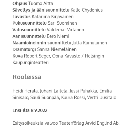
Ohjaus
Tuomo Aitta
Sävellys ja äänisuunnittelu
Kalle Chydenius
Lavastus
Katariina Kirjavainen
Pukusuunnittelu
Sari Suominen
Valosuunnittelu
Valdemar Virtanen
Äänisuunnittelu
Eero Niemi
Naamioinoinnin suunnittelu
Jutta Kainulainen
Dramaturgi
Sanna Niemeläinen
Kuva
Rebert Seger, Oona Kavasto / Helsingin
Kaupunginteatteri
Rooleissa
Heidi Herala, Juhani Laitela, Jussi Puhakka, Emilia
Sinisalo, Sauli Suonpää, Kuura Rossi, Vertti Uusitalo
Ensi-ilta 8.9.2022
Esitysoikeuksia valvoo Teaterförlag Arvid Englind Ab.