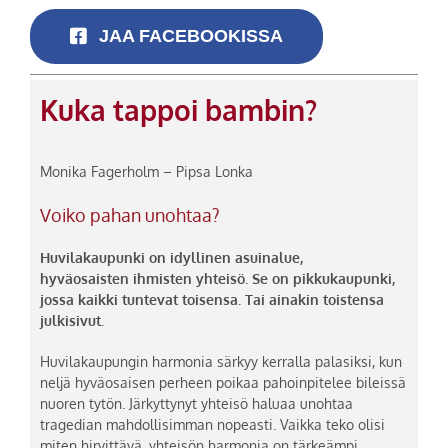
JAA FACEBOOKISSA
Kuka tappoi bambin?
Monika Fagerholm – Pipsa Lonka
Voiko pahan unohtaa?
Huvilakaupunki on idyllinen asuinalue,
hyväosaisten ihmisten yhteisö. Se on pikkukaupunki,
jossa kaikki tuntevat toisensa. Tai ainakin toistensa
julkisivut.
Huvilakaupungin harmonia särkyy kerralla palasiksi, kun
neljä hyväosaisen perheen poikaa pahoinpitelee bileissä
nuoren tytön. Järkyttynyt yhteisö haluaa unohtaa
tragedian mahdollisimman nopeasti. Vaikka teko olisi
miten hirvittävä, yhteisön harmonia on tärkeämpi.