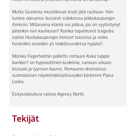
Mutta Gustenia muistikuvat eivät jätä rauhaan. Hän
tuntee olevansa ikuisesti sidoksissa pikkukaupungin
ihmisiin. Millaisena elämä voi jatkua, jos on syyllistynyt
johonkin niin kauheaan? Kuinka tapahtunut tragedia
solmii Huvilakaupungin ihmiset toisiinsa ja voiko
hirveiden asioiden yli todellisuudessa hypätä?
Monika Fagerholmin palkittu romaani Kuka tappoi
bambin? on hypnoottinen kudelma, samaan aikaan
brutaali ja lyyrisen kaunis. Romaanin dramatisoi
suomalaisen näytelmäkirjallisuuden kärkinimi Pipsa
Lonka.
Esitysoikeuksia valvoo Agency North.
Tekijät