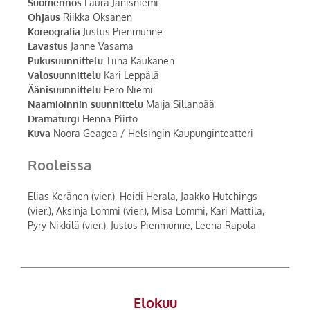
Suomennos
Laura Jänisniemi
Ohjaus
Riikka Oksanen
Koreografia
Justus Pienmunne
Lavastus
Janne Vasama
Pukusuunnittelu
Tiina Kaukanen
Valosuunnittelu
Kari Leppälä
Äänisuunnittelu
Eero Niemi
Naamioinnin suunnittelu
Maija Sillanpää
Dramaturgi
Henna Piirto
Kuva
Noora Geagea / Helsingin Kaupunginteatteri
Rooleissa
Elias Keränen (vier.), Heidi Herala, Jaakko Hutchings
(vier.), Aksinja Lommi (vier.), Misa Lommi, Kari Mattila,
Pyry Nikkilä (vier.), Justus Pienmunne, Leena Rapola
Elokuu