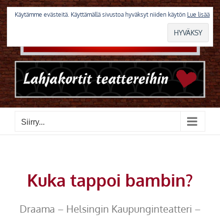
Skip
to
Käytämme evästeitä. Käyttämällä sivustoa hyväksyt niiden käytön
Lue lisää
content
Siirry...
Kuka tappoi bambin?
Draama – Helsingin Kaupunginteatteri –