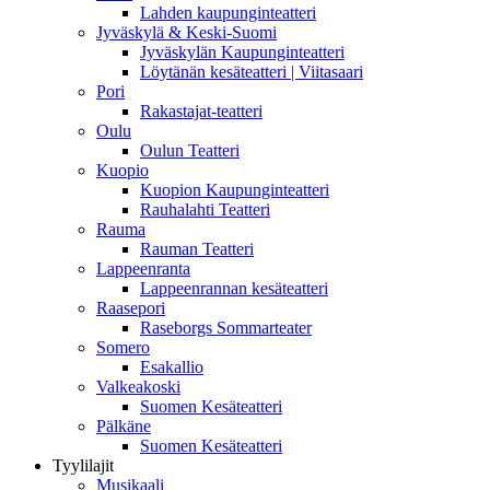
Lahden kaupunginteatteri
Jyväskylä & Keski-Suomi
Jyväskylän Kaupunginteatteri
Löytänän kesäteatteri | Viitasaari
Pori
Rakastajat-teatteri
Oulu
Oulun Teatteri
Kuopio
Kuopion Kaupunginteatteri
Rauhalahti Teatteri
Rauma
Rauman Teatteri
Lappeenranta
Lappeenrannan kesäteatteri
Raasepori
Raseborgs Sommarteater
Somero
Esakallio
Valkeakoski
Suomen Kesäteatteri
Pälkäne
Suomen Kesäteatteri
Tyylilajit
Musikaali