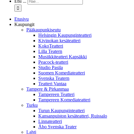
Etsi ...
Etusivu
Kaupungit
Pääkaupunkiseutu
Helsingin Kaupunginteatteri
Kivinokan kesäteatteri
KokoTeatteri
Lilla Teatern
Musiikkiteatteri Kapsäkki
Peacock-teatteri
Studio Pasila
Suomen Komediateatteri
Svenska Teatern
Teatteri Vantaa
Tampere & Pirkanmaa
Tampereen Teatteri
Tampereen Komediateatteri
Turku
Turun Kaupunginteatteri
Kansanpuiston kesäteatteri, Ruissalo
Linnateatteri
Åbo Svenska Teater
Lahti