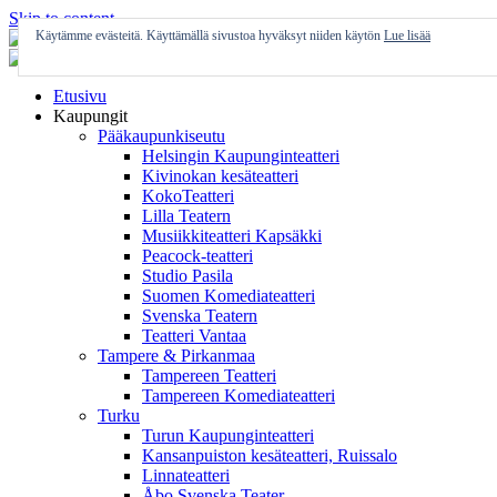
Skip to content
Käytämme evästeitä. Käyttämällä sivustoa hyväksyt niiden käytön
Lue lisää
Etusivu
Kaupungit
Pääkaupunkiseutu
Helsingin Kaupunginteatteri
Kivinokan kesäteatteri
KokoTeatteri
Lilla Teatern
Musiikkiteatteri Kapsäkki
Peacock-teatteri
Studio Pasila
Suomen Komediateatteri
Svenska Teatern
Teatteri Vantaa
Tampere & Pirkanmaa
Tampereen Teatteri
Tampereen Komediateatteri
Turku
Turun Kaupunginteatteri
Kansanpuiston kesäteatteri, Ruissalo
Linnateatteri
Åbo Svenska Teater