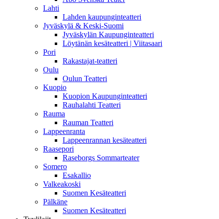
Lahti
Lahden kaupunginteatteri
Jyväskylä & Keski-Suomi
Jyväskylän Kaupunginteatteri
Löytänän kesäteatteri | Viitasaari
Pori
Rakastajat-teatteri
Oulu
Oulun Teatteri
Kuopio
Kuopion Kaupunginteatteri
Rauhalahti Teatteri
Rauma
Rauman Teatteri
Lappeenranta
Lappeenrannan kesäteatteri
Raasepori
Raseborgs Sommarteater
Somero
Esakallio
Valkeakoski
Suomen Kesäteatteri
Pälkäne
Suomen Kesäteatteri