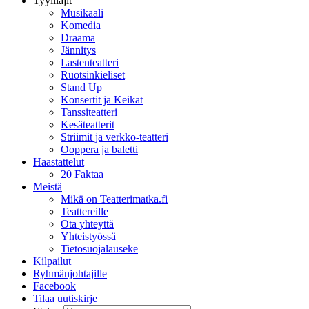
Tyylilajit
Musikaali
Komedia
Draama
Jännitys
Lastenteatteri
Ruotsinkieliset
Stand Up
Konsertit ja Keikat
Tanssiteatteri
Kesäteatterit
Striimit ja verkko-teatteri
Ooppera ja baletti
Haastattelut
20 Faktaa
Meistä
Mikä on Teatterimatka.fi
Teattereille
Ota yhteyttä
Yhteistyössä
Tietosuojalauseke
Kilpailut
Ryhmänjohtajille
Facebook
Tilaa uutiskirje