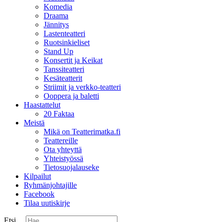
Komedia
Draama
Jännitys
Lastenteatteri
Ruotsinkieliset
Stand Up
Konsertit ja Keikat
Tanssiteatteri
Kesäteatterit
Striimit ja verkko-teatteri
Ooppera ja baletti
Haastattelut
20 Faktaa
Meistä
Mikä on Teatterimatka.fi
Teattereille
Ota yhteyttä
Yhteistyössä
Tietosuojalauseke
Kilpailut
Ryhmänjohtajille
Facebook
Tilaa uutiskirje
Etsi ...