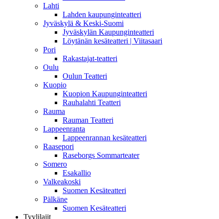
Lahti
Lahden kaupunginteatteri
Jyväskylä & Keski-Suomi
Jyväskylän Kaupunginteatteri
Löytänän kesäteatteri | Viitasaari
Pori
Rakastajat-teatteri
Oulu
Oulun Teatteri
Kuopio
Kuopion Kaupunginteatteri
Rauhalahti Teatteri
Rauma
Rauman Teatteri
Lappeenranta
Lappeenrannan kesäteatteri
Raasepori
Raseborgs Sommarteater
Somero
Esakallio
Valkeakoski
Suomen Kesäteatteri
Pälkäne
Suomen Kesäteatteri
Tyylilajit