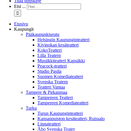
Tilaa uutiskirje
Etsi ...
Etusivu
Kaupungit
Pääkaupunkiseutu
Helsingin Kaupunginteatteri
Kivinokan kesäteatteri
KokoTeatteri
Lilla Teatern
Musiikkiteatteri Kapsäkki
Peacock-teatteri
Studio Pasila
Suomen Komediateatteri
Svenska Teatern
Teatteri Vantaa
Tampere & Pirkanmaa
Tampereen Teatteri
Tampereen Komediateatteri
Turku
Turun Kaupunginteatteri
Kansanpuiston kesäteatteri, Ruissalo
Linnateatteri
Åbo Svenska Teater