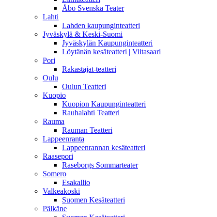
Åbo Svenska Teater
Lahti
Lahden kaupunginteatteri
Jyväskylä & Keski-Suomi
Jyväskylän Kaupunginteatteri
Löytänän kesäteatteri | Viitasaari
Pori
Rakastajat-teatteri
Oulu
Oulun Teatteri
Kuopio
Kuopion Kaupunginteatteri
Rauhalahti Teatteri
Rauma
Rauman Teatteri
Lappeenranta
Lappeenrannan kesäteatteri
Raasepori
Raseborgs Sommarteater
Somero
Esakallio
Valkeakoski
Suomen Kesäteatteri
Pälkäne