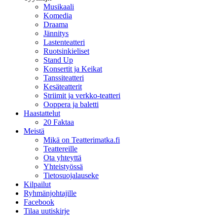
Musikaali
Komedia
Draama
Jännitys
Lastenteatteri
Ruotsinkieliset
Stand Up
Konsertit ja Keikat
Tanssiteatteri
Kesäteatterit
Striimit ja verkko-teatteri
Ooppera ja baletti
Haastattelut
20 Faktaa
Meistä
Mikä on Teatterimatka.fi
Teattereille
Ota yhteyttä
Yhteistyössä
Tietosuojalauseke
Kilpailut
Ryhmänjohtajille
Facebook
Tilaa uutiskirje