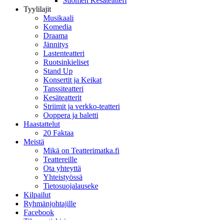
Suomen Kesäteatteri
Tyylilajit
Musikaali
Komedia
Draama
Jännitys
Lastenteatteri
Ruotsinkieliset
Stand Up
Konsertit ja Keikat
Tanssiteatteri
Kesäteatterit
Striimit ja verkko-teatteri
Ooppera ja baletti
Haastattelut
20 Faktaa
Meistä
Mikä on Teatterimatka.fi
Teattereille
Ota yhteyttä
Yhteistyössä
Tietosuojalauseke
Kilpailut
Ryhmänjohtajille
Facebook