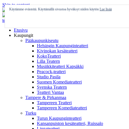
Skip to content
Käytämme evästeitä. Käyttämällä sivustoa hyväksyt niiden käytön
Lue lisää
Etusivu
Kaupungit
Pääkaupunkiseutu
Helsingin Kaupunginteatteri
Kivinokan kesäteatteri
KokoTeatteri
Lilla Teatern
Musiikkiteatteri Kapsäkki
Peacock-teatteri
Studio Pasila
Suomen Komediateatteri
Svenska Teatern
Teatteri Vantaa
Tampere & Pirkanmaa
Tampereen Teatteri
Tampereen Komediateatteri
Turku
Turun Kaupunginteatteri
Kansanpuiston kesäteatteri, Ruissalo
Linnateatteri