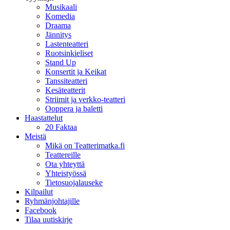
Musikaali
Komedia
Draama
Jännitys
Lastenteatteri
Ruotsinkieliset
Stand Up
Konsertit ja Keikat
Tanssiteatteri
Kesäteatterit
Striimit ja verkko-teatteri
Ooppera ja baletti
Haastattelut
20 Faktaa
Meistä
Mikä on Teatterimatka.fi
Teattereille
Ota yhteyttä
Yhteistyössä
Tietosuojalauseke
Kilpailut
Ryhmänjohtajille
Facebook
Tilaa uutiskirje