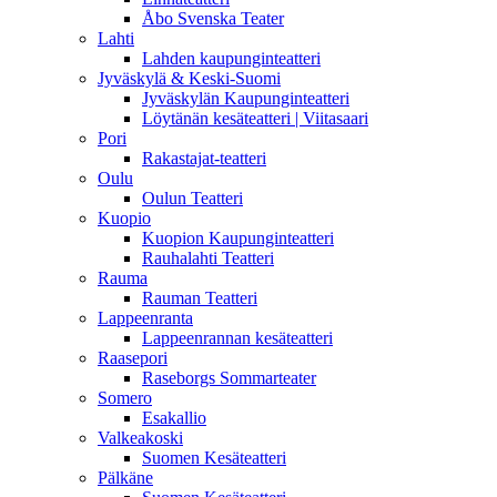
Åbo Svenska Teater
Lahti
Lahden kaupunginteatteri
Jyväskylä & Keski-Suomi
Jyväskylän Kaupunginteatteri
Löytänän kesäteatteri | Viitasaari
Pori
Rakastajat-teatteri
Oulu
Oulun Teatteri
Kuopio
Kuopion Kaupunginteatteri
Rauhalahti Teatteri
Rauma
Rauman Teatteri
Lappeenranta
Lappeenrannan kesäteatteri
Raasepori
Raseborgs Sommarteater
Somero
Esakallio
Valkeakoski
Suomen Kesäteatteri
Pälkäne