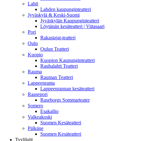
Lahti
Lahden kaupunginteatteri
Jyväskylä & Keski-Suomi
Jyväskylän Kaupunginteatteri
Löytänän kesäteatteri | Viitasaari
Pori
Rakastajat-teatteri
Oulu
Oulun Teatteri
Kuopio
Kuopion Kaupunginteatteri
Rauhalahti Teatteri
Rauma
Rauman Teatteri
Lappeenranta
Lappeenrannan kesäteatteri
Raasepori
Raseborgs Sommarteater
Somero
Esakallio
Valkeakoski
Suomen Kesäteatteri
Pälkäne
Suomen Kesäteatteri
Tyylilajit