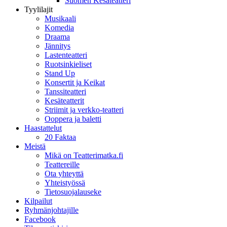
Suomen Kesäteatteri
Tyylilajit
Musikaali
Komedia
Draama
Jännitys
Lastenteatteri
Ruotsinkieliset
Stand Up
Konsertit ja Keikat
Tanssiteatteri
Kesäteatterit
Striimit ja verkko-teatteri
Ooppera ja baletti
Haastattelut
20 Faktaa
Meistä
Mikä on Teatterimatka.fi
Teattereille
Ota yhteyttä
Yhteistyössä
Tietosuojalauseke
Kilpailut
Ryhmänjohtajille
Facebook