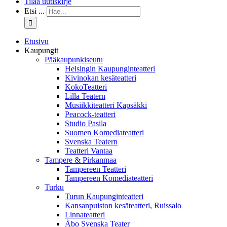
Tilaa uutiskirje
Etsi ...
Etusivu
Kaupungit
Pääkaupunkiseutu
Helsingin Kaupunginteatteri
Kivinokan kesäteatteri
KokoTeatteri
Lilla Teatern
Musiikkiteatteri Kapsäkki
Peacock-teatteri
Studio Pasila
Suomen Komediateatteri
Svenska Teatern
Teatteri Vantaa
Tampere & Pirkanmaa
Tampereen Teatteri
Tampereen Komediateatteri
Turku
Turun Kaupunginteatteri
Kansanpuiston kesäteatteri, Ruissalo
Linnateatteri
Åbo Svenska Teater