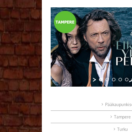
Pääkaupunkis
Tampere
Turku