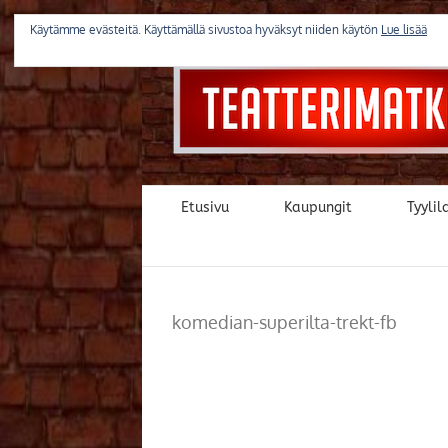
Skip
to
Käytämme evästeitä. Käyttämällä sivustoa hyväksyt niiden käytön
Lue lisää
content
Etusivu
Kaupungit
Tyylila
komedian-superilta-trekt-fb