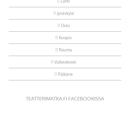
Lahti
Jyväskylä
Oulu
Kuopio
Rauma
Valkeakoski
Pälkäne
TEATTERIMATKA.FI FACEBOOKISSA