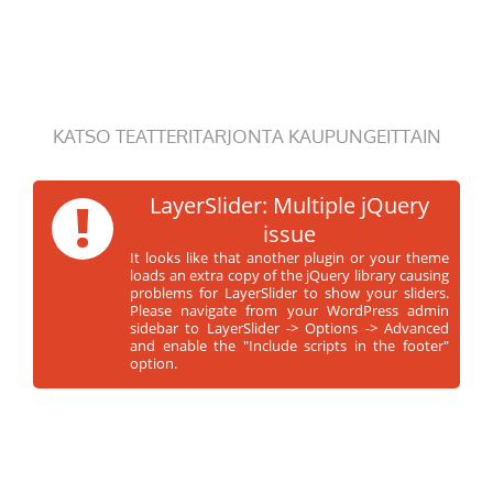
KATSO TEATTERITARJONTA KAUPUNGEITTAIN
!
LayerSlider: Multiple jQuery
issue
It looks like that another plugin or your theme
loads an extra copy of the jQuery library causing
problems for LayerSlider to show your sliders.
Please navigate from your WordPress admin
sidebar to LayerSlider -> Options -> Advanced
and enable the "Include scripts in the footer"
option.