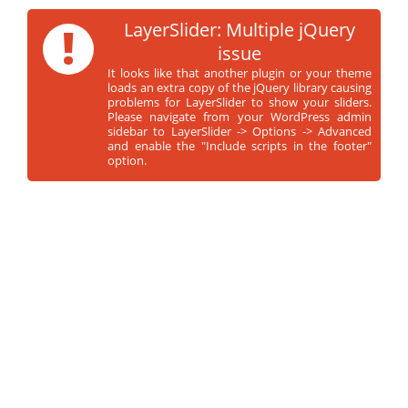
!
LayerSlider: Multiple jQuery
issue
It looks like that another plugin or your theme
loads an extra copy of the jQuery library causing
problems for LayerSlider to show your sliders.
Please navigate from your WordPress admin
sidebar to LayerSlider -> Options -> Advanced
and enable the "Include scripts in the footer"
option.