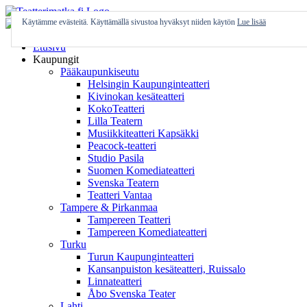
Skip
to
Käytämme evästeitä. Käyttämällä sivustoa hyväksyt niiden käytön
Lue lisää
content
Etusivu
Kaupungit
Pääkaupunkiseutu
Helsingin Kaupunginteatteri
Kivinokan kesäteatteri
KokoTeatteri
Lilla Teatern
Musiikkiteatteri Kapsäkki
Peacock-teatteri
Studio Pasila
Suomen Komediateatteri
Svenska Teatern
Teatteri Vantaa
Tampere & Pirkanmaa
Tampereen Teatteri
Tampereen Komediateatteri
Turku
Turun Kaupunginteatteri
Kansanpuiston kesäteatteri, Ruissalo
Linnateatteri
Åbo Svenska Teater
Lahti