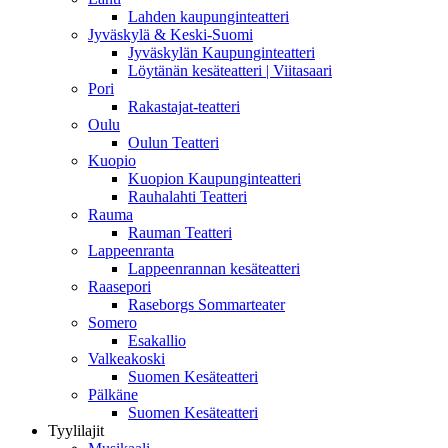
Lahden kaupunginteatteri
Jyväskylä & Keski-Suomi
Jyväskylän Kaupunginteatteri
Löytänän kesäteatteri | Viitasaari
Pori
Rakastajat-teatteri
Oulu
Oulun Teatteri
Kuopio
Kuopion Kaupunginteatteri
Rauhalahti Teatteri
Rauma
Rauman Teatteri
Lappeenranta
Lappeenrannan kesäteatteri
Raasepori
Raseborgs Sommarteater
Somero
Esakallio
Valkeakoski
Suomen Kesäteatteri
Pälkäne
Suomen Kesäteatteri
Tyylilajit