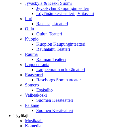
Jyväskylä & Keski-Suomi
Jyväskylän Kaupunginteatteri
Löytänän kesäteatteri | Viitasaari
Pori
Rakastajat-teatteri
Oulu
Oulun Teatteri
Kuopio
Kuopion Kaupunginteatteri
Rauhalahti Teatteri
Rauma
Rauman Teatteri
Lappeenranta
Lappeenrannan kesäteatteri
Raasepori
Raseborgs Sommarteater
Somero
Esakallio
Valkeakoski
Suomen Kesäteatteri
Pälkäne
Suomen Kesäteatteri
Tyylilajit
Musikaali
Komedia