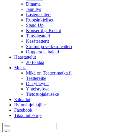
Draama
Jännitys
Lastenteatteri
Ruotsinkieliset
Stand Up
Konsertit ja Keikat
Tanssiteatteri
Kesäteatterit
Striimit ja verkko-teatteri
Ooppera ja baletti
Haastattelut
20 Faktaa
Meistä
Mikä on Teatterimatka.fi
Teattereille
Ota yhteyttä
Yhteistyössä
Tietosuojalauseke
Kilpailut
Ryhmänjohtajille
Facebook
Tilaa uutiskirje
Etsi
...