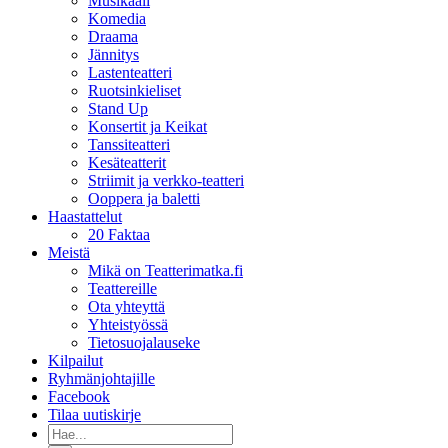
Musikaali
Komedia
Draama
Jännitys
Lastenteatteri
Ruotsinkieliset
Stand Up
Konsertit ja Keikat
Tanssiteatteri
Kesäteatterit
Striimit ja verkko-teatteri
Ooppera ja baletti
Haastattelut
20 Faktaa
Meistä
Mikä on Teatterimatka.fi
Teattereille
Ota yhteyttä
Yhteistyössä
Tietosuojalauseke
Kilpailut
Ryhmänjohtajille
Facebook
Tilaa uutiskirje
Etsi