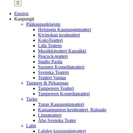
...
Etusivu
Kaupungit
Pääkaupunkiseutu
Helsingin Kaupunginteatteri
Kivinokan kesäteatteri
KokoTeatteri
Lilla Teatern
Musiikkiteatteri Kapsäkki
Peacock-teatteri
Studio Pasila
Suomen Komediateatteri
Svenska Teatern
Teatteri Vantaa
Tampere & Pirkanmaa
Tampereen Teatteri
Tampereen Komediateatteri
Turku
Turun Kaupunginteatteri
Kansanpuiston kesäteatteri, Ruissalo
Linnateatteri
Åbo Svenska Teater
Lahti
Lahden kaupunginteatteri