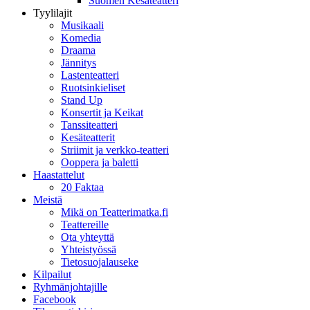
Suomen Kesäteatteri
Tyylilajit
Musikaali
Komedia
Draama
Jännitys
Lastenteatteri
Ruotsinkieliset
Stand Up
Konsertit ja Keikat
Tanssiteatteri
Kesäteatterit
Striimit ja verkko-teatteri
Ooppera ja baletti
Haastattelut
20 Faktaa
Meistä
Mikä on Teatterimatka.fi
Teattereille
Ota yhteyttä
Yhteistyössä
Tietosuojalauseke
Kilpailut
Ryhmänjohtajille
Facebook