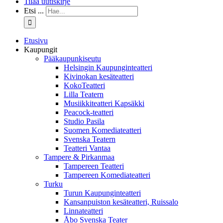
Tilaa uutiskirje
Etsi ...
Etusivu
Kaupungit
Pääkaupunkiseutu
Helsingin Kaupunginteatteri
Kivinokan kesäteatteri
KokoTeatteri
Lilla Teatern
Musiikkiteatteri Kapsäkki
Peacock-teatteri
Studio Pasila
Suomen Komediateatteri
Svenska Teatern
Teatteri Vantaa
Tampere & Pirkanmaa
Tampereen Teatteri
Tampereen Komediateatteri
Turku
Turun Kaupunginteatteri
Kansanpuiston kesäteatteri, Ruissalo
Linnateatteri
Åbo Svenska Teater