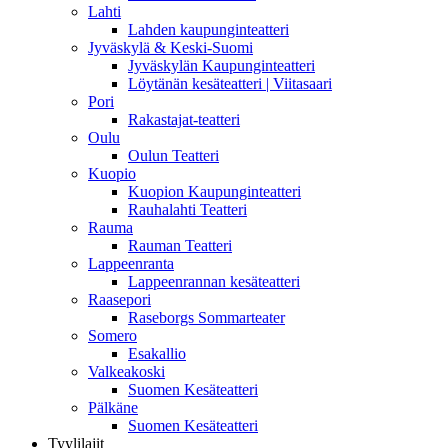
Lahti
Lahden kaupunginteatteri
Jyväskylä & Keski-Suomi
Jyväskylän Kaupunginteatteri
Löytänän kesäteatteri | Viitasaari
Pori
Rakastajat-teatteri
Oulu
Oulun Teatteri
Kuopio
Kuopion Kaupunginteatteri
Rauhalahti Teatteri
Rauma
Rauman Teatteri
Lappeenranta
Lappeenrannan kesäteatteri
Raasepori
Raseborgs Sommarteater
Somero
Esakallio
Valkeakoski
Suomen Kesäteatteri
Pälkäne
Suomen Kesäteatteri
Tyylilajit