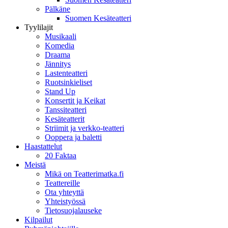
Pälkäne
Suomen Kesäteatteri
Tyylilajit
Musikaali
Komedia
Draama
Jännitys
Lastenteatteri
Ruotsinkieliset
Stand Up
Konsertit ja Keikat
Tanssiteatteri
Kesäteatterit
Striimit ja verkko-teatteri
Ooppera ja baletti
Haastattelut
20 Faktaa
Meistä
Mikä on Teatterimatka.fi
Teattereille
Ota yhteyttä
Yhteistyössä
Tietosuojalauseke
Kilpailut