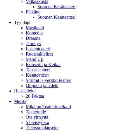
Valkeakoski
Suomen Kesäteatteri
Pälkäne
Suomen Kesäteatteri
Tyylilajit
Musikaali
Komedia
Draama
Jännitys
Lastenteatteri
Ruotsinkieliset
Stand Up
Konsertit ja Keikat
Tanssiteatteri
Kesäteatterit
Striimit ja verkko-teatteri
Ooppera ja baletti
Haastattelut
20 Faktaa
Meistä
Mikä on Teatterimatka.fi
Teattereille
Ota yhteyttä
Yhteistyössä
Tietosuojalauseke