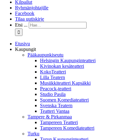
Kilpailut
Ryhmänjohtajille
Facebook
Tilaa uutiskirje
Etsi ...
Etusivu
Kaupungit
Pääkaupunkiseutu
Helsingin Kaupunginteatteri
Kivinokan kesäteatteri
KokoTeatteri
Lilla Teatern
Musiikkiteatteri Kapsäkki
Peacock-teatteri
Studio Pasila
Suomen Komediateatteri
Svenska Teatern
Teatteri Vantaa
Tampere & Pirkanmaa
Tampereen Teatteri
Tampereen Komediateatteri
Turku
Turun Kaupunginteatteri