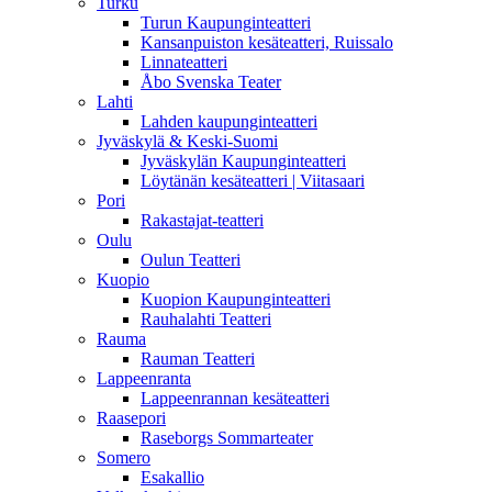
Turku
Turun Kaupunginteatteri
Kansanpuiston kesäteatteri, Ruissalo
Linnateatteri
Åbo Svenska Teater
Lahti
Lahden kaupunginteatteri
Jyväskylä & Keski-Suomi
Jyväskylän Kaupunginteatteri
Löytänän kesäteatteri | Viitasaari
Pori
Rakastajat-teatteri
Oulu
Oulun Teatteri
Kuopio
Kuopion Kaupunginteatteri
Rauhalahti Teatteri
Rauma
Rauman Teatteri
Lappeenranta
Lappeenrannan kesäteatteri
Raasepori
Raseborgs Sommarteater
Somero
Esakallio