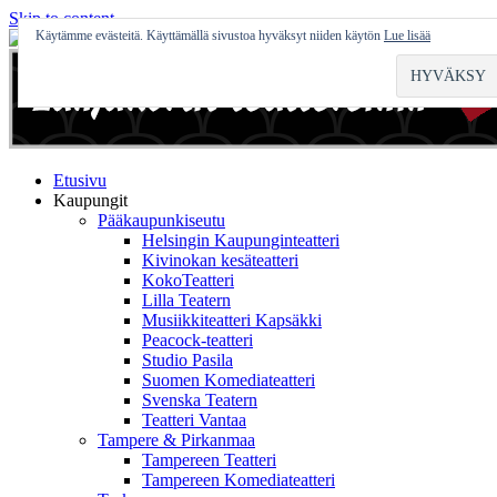
Skip to content
Käytämme evästeitä. Käyttämällä sivustoa hyväksyt niiden käytön
Lue lisää
Etusivu
Kaupungit
Pääkaupunkiseutu
Helsingin Kaupunginteatteri
Kivinokan kesäteatteri
KokoTeatteri
Lilla Teatern
Musiikkiteatteri Kapsäkki
Peacock-teatteri
Studio Pasila
Suomen Komediateatteri
Svenska Teatern
Teatteri Vantaa
Tampere & Pirkanmaa
Tampereen Teatteri
Tampereen Komediateatteri