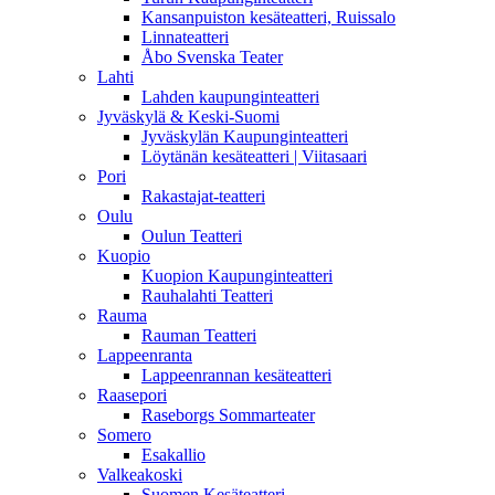
Kansanpuiston kesäteatteri, Ruissalo
Linnateatteri
Åbo Svenska Teater
Lahti
Lahden kaupunginteatteri
Jyväskylä & Keski-Suomi
Jyväskylän Kaupunginteatteri
Löytänän kesäteatteri | Viitasaari
Pori
Rakastajat-teatteri
Oulu
Oulun Teatteri
Kuopio
Kuopion Kaupunginteatteri
Rauhalahti Teatteri
Rauma
Rauman Teatteri
Lappeenranta
Lappeenrannan kesäteatteri
Raasepori
Raseborgs Sommarteater
Somero
Esakallio
Valkeakoski
Suomen Kesäteatteri