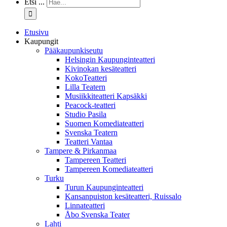
Etsi ...
Etusivu
Kaupungit
Pääkaupunkiseutu
Helsingin Kaupunginteatteri
Kivinokan kesäteatteri
KokoTeatteri
Lilla Teatern
Musiikkiteatteri Kapsäkki
Peacock-teatteri
Studio Pasila
Suomen Komediateatteri
Svenska Teatern
Teatteri Vantaa
Tampere & Pirkanmaa
Tampereen Teatteri
Tampereen Komediateatteri
Turku
Turun Kaupunginteatteri
Kansanpuiston kesäteatteri, Ruissalo
Linnateatteri
Åbo Svenska Teater
Lahti