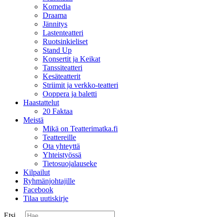
Komedia
Draama
Jännitys
Lastenteatteri
Ruotsinkieliset
Stand Up
Konsertit ja Keikat
Tanssiteatteri
Kesäteatterit
Striimit ja verkko-teatteri
Ooppera ja baletti
Haastattelut
20 Faktaa
Meistä
Mikä on Teatterimatka.fi
Teattereille
Ota yhteyttä
Yhteistyössä
Tietosuojalauseke
Kilpailut
Ryhmänjohtajille
Facebook
Tilaa uutiskirje
Etsi ...