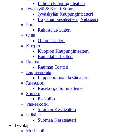
Lahden kaupunginteatteri
Jyväskylä & Keski-Suomi
Jyväskylän Kaupunginteatteri
Löytänän kesäteatteri | Viitasaari
Pori
Rakastajat-teatteri
Oulu
Oulun Teatteri
Kuopio
Kuopion Kaupunginteatteri
Rauhalahti Teatteri
Rauma
Rauman Teatteri
Lappeenranta
Lappeenrannan kesäteatteri
Raasepori
Raseborgs Sommarteater
Somero
Esakallio
Valkeakoski
Suomen Kesäteatteri
Pälkäne
Suomen Kesäteatteri
Tyylilajit
Musikaali