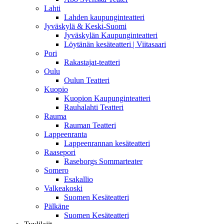
Lahti
Lahden kaupunginteatteri
Jyväskylä & Keski-Suomi
Jyväskylän Kaupunginteatteri
Löytänän kesäteatteri | Viitasaari
Pori
Rakastajat-teatteri
Oulu
Oulun Teatteri
Kuopio
Kuopion Kaupunginteatteri
Rauhalahti Teatteri
Rauma
Rauman Teatteri
Lappeenranta
Lappeenrannan kesäteatteri
Raasepori
Raseborgs Sommarteater
Somero
Esakallio
Valkeakoski
Suomen Kesäteatteri
Pälkäne
Suomen Kesäteatteri