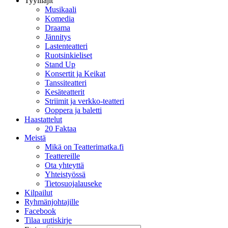
Tyylilajit
Musikaali
Komedia
Draama
Jännitys
Lastenteatteri
Ruotsinkieliset
Stand Up
Konsertit ja Keikat
Tanssiteatteri
Kesäteatterit
Striimit ja verkko-teatteri
Ooppera ja baletti
Haastattelut
20 Faktaa
Meistä
Mikä on Teatterimatka.fi
Teattereille
Ota yhteyttä
Yhteistyössä
Tietosuojalauseke
Kilpailut
Ryhmänjohtajille
Facebook
Tilaa uutiskirje