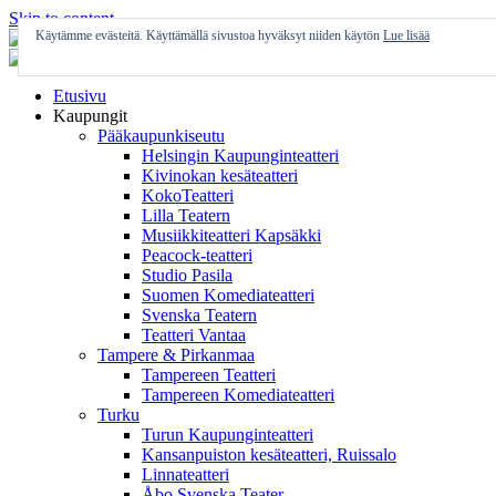
Skip to content
Käytämme evästeitä. Käyttämällä sivustoa hyväksyt niiden käytön
Lue lisää
Etusivu
Kaupungit
Pääkaupunkiseutu
Helsingin Kaupunginteatteri
Kivinokan kesäteatteri
KokoTeatteri
Lilla Teatern
Musiikkiteatteri Kapsäkki
Peacock-teatteri
Studio Pasila
Suomen Komediateatteri
Svenska Teatern
Teatteri Vantaa
Tampere & Pirkanmaa
Tampereen Teatteri
Tampereen Komediateatteri
Turku
Turun Kaupunginteatteri
Kansanpuiston kesäteatteri, Ruissalo
Linnateatteri
Åbo Svenska Teater