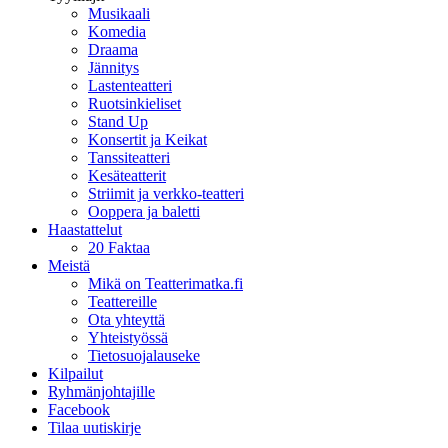
Musikaali
Komedia
Draama
Jännitys
Lastenteatteri
Ruotsinkieliset
Stand Up
Konsertit ja Keikat
Tanssiteatteri
Kesäteatterit
Striimit ja verkko-teatteri
Ooppera ja baletti
Haastattelut
20 Faktaa
Meistä
Mikä on Teatterimatka.fi
Teattereille
Ota yhteyttä
Yhteistyössä
Tietosuojalauseke
Kilpailut
Ryhmänjohtajille
Facebook
Tilaa uutiskirje