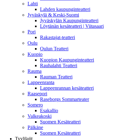
Lahti
Lahden kaupunginteatteri
Jyväskylä & Keski-Suomi
Jyväskylän Kaupunginteatteri
Löytänän kesäteatteri | Viitasaari
Pori
Rakastajat-teatteri
Oulu
Oulun Teatteri
Kuopio
Kuopion Kaupunginteatteri
Rauhalahti Teatteri
Rauma
Rauman Teatteri
Lappeenranta
Lappeenrannan kesäteatteri
Raasepori
Raseborgs Sommarteater
Somero
Esakallio
Valkeakoski
Suomen Kesäteatteri
Pälkäne
Suomen Kesäteatteri
Tyylilajit