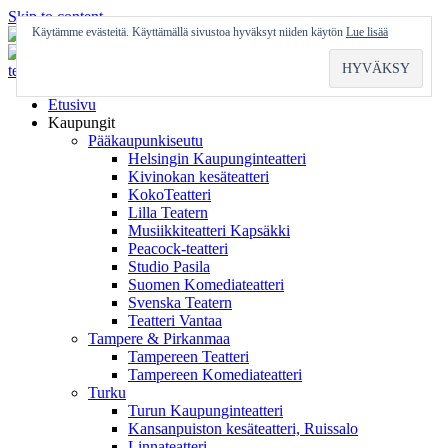
Skip to content
Käytämme evästeitä. Käyttämällä sivustoa hyväksyt niiden käytön
Lue lisää
Etusivu
Kaupungit
Pääkaupunkiseutu
Helsingin Kaupunginteatteri
Kivinokan kesäteatteri
KokoTeatteri
Lilla Teatern
Musiikkiteatteri Kapsäkki
Peacock-teatteri
Studio Pasila
Suomen Komediateatteri
Svenska Teatern
Teatteri Vantaa
Tampere & Pirkanmaa
Tampereen Teatteri
Tampereen Komediateatteri
Turku
Turun Kaupunginteatteri
Kansanpuiston kesäteatteri, Ruissalo
Linnateatteri