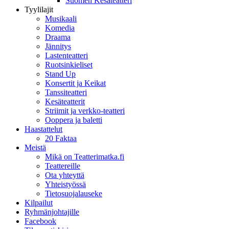
Suomen Kesäteatteri
Tyylilajit
Musikaali
Komedia
Draama
Jännitys
Lastenteatteri
Ruotsinkieliset
Stand Up
Konsertit ja Keikat
Tanssiteatteri
Kesäteatterit
Striimit ja verkko-teatteri
Ooppera ja baletti
Haastattelut
20 Faktaa
Meistä
Mikä on Teatterimatka.fi
Teattereille
Ota yhteyttä
Yhteistyössä
Tietosuojalauseke
Kilpailut
Ryhmänjohtajille
Facebook