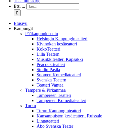
Tilaa uutiskirje
Etsi ...
Etusivu
Kaupungit
Pääkaupunkiseutu
Helsingin Kaupunginteatteri
Kivinokan kesäteatteri
KokoTeatteri
Lilla Teatern
Musiikkiteatteri Kapsäkki
Peacock-teatteri
Studio Pasila
Suomen Komediateatteri
Svenska Teatern
Teatteri Vantaa
Tampere & Pirkanmaa
Tampereen Teatteri
Tampereen Komediateatteri
Turku
Turun Kaupunginteatteri
Kansanpuiston kesäteatteri, Ruissalo
Linnateatteri
Åbo Svenska Teater