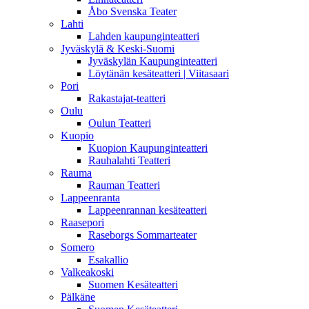
Åbo Svenska Teater
Lahti
Lahden kaupunginteatteri
Jyväskylä & Keski-Suomi
Jyväskylän Kaupunginteatteri
Löytänän kesäteatteri | Viitasaari
Pori
Rakastajat-teatteri
Oulu
Oulun Teatteri
Kuopio
Kuopion Kaupunginteatteri
Rauhalahti Teatteri
Rauma
Rauman Teatteri
Lappeenranta
Lappeenrannan kesäteatteri
Raasepori
Raseborgs Sommarteater
Somero
Esakallio
Valkeakoski
Suomen Kesäteatteri
Pälkäne