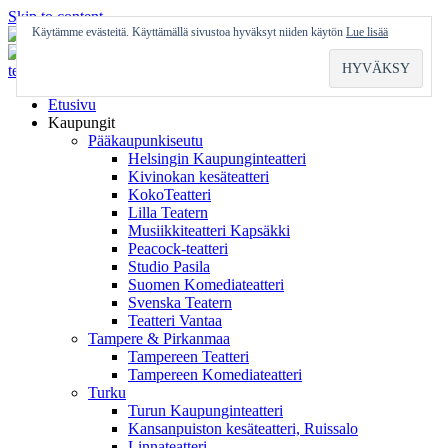
Skip to content
Käytämme evästeitä. Käyttämällä sivustoa hyväksyt niiden käytön
Lue lisää
Etusivu
Kaupungit
Pääkaupunkiseutu
Helsingin Kaupunginteatteri
Kivinokan kesäteatteri
KokoTeatteri
Lilla Teatern
Musiikkiteatteri Kapsäkki
Peacock-teatteri
Studio Pasila
Suomen Komediateatteri
Svenska Teatern
Teatteri Vantaa
Tampere & Pirkanmaa
Tampereen Teatteri
Tampereen Komediateatteri
Turku
Turun Kaupunginteatteri
Kansanpuiston kesäteatteri, Ruissalo
Linnateatteri