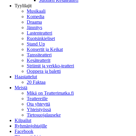
Suomen Kesäteatteri
Tyylilajit
Musikaali
Komedia
Draama
Jännitys
Lastenteatteri
Ruotsinkieliset
Stand Up
Konsertit ja Keikat
Tanssiteatteri
Kesäteatterit
Striimit ja verkko-teatteri
Ooppera ja baletti
Haastattelut
20 Faktaa
Meistä
Mikä on Teatterimatka.fi
Teattereille
Ota yhteyttä
Yhteistyössä
Tietosuojalauseke
Kilpailut
Ryhmänjohtajille
Facebook