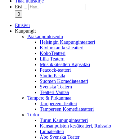
Tilaa uutiskirje
Etsi ...
Etusivu
Kaupungit
Pääkaupunkiseutu
Helsingin Kaupunginteatteri
Kivinokan kesäteatteri
KokoTeatteri
Lilla Teatern
Musiikkiteatteri Kapsäkki
Peacock-teatteri
Studio Pasila
Suomen Komediateatteri
Svenska Teatern
Teatteri Vantaa
Tampere & Pirkanmaa
Tampereen Teatteri
Tampereen Komediateatteri
Turku
Turun Kaupunginteatteri
Kansanpuiston kesäteatteri, Ruissalo
Linnateatteri
Åbo Svenska Teater