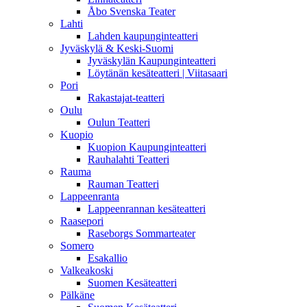
Åbo Svenska Teater
Lahti
Lahden kaupunginteatteri
Jyväskylä & Keski-Suomi
Jyväskylän Kaupunginteatteri
Löytänän kesäteatteri | Viitasaari
Pori
Rakastajat-teatteri
Oulu
Oulun Teatteri
Kuopio
Kuopion Kaupunginteatteri
Rauhalahti Teatteri
Rauma
Rauman Teatteri
Lappeenranta
Lappeenrannan kesäteatteri
Raasepori
Raseborgs Sommarteater
Somero
Esakallio
Valkeakoski
Suomen Kesäteatteri
Pälkäne