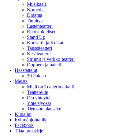
Musikaali
Komedia
Draama
Jännitys
Lastenteatteri
Ruotsinkieliset
Stand Up
Konsertit ja Keikat
Tanssiteatteri
Kesäteatterit
Striimit ja verkko-teatteri
Ooppera ja baletti
Haastattelut
20 Faktaa
Meistä
Mikä on Teatterimatka.fi
Teattereille
Ota yhteyttä
Yhteistyössä
Tietosuojalauseke
Kilpailut
Ryhmänjohtajille
Facebook
Tilaa uutiskirje