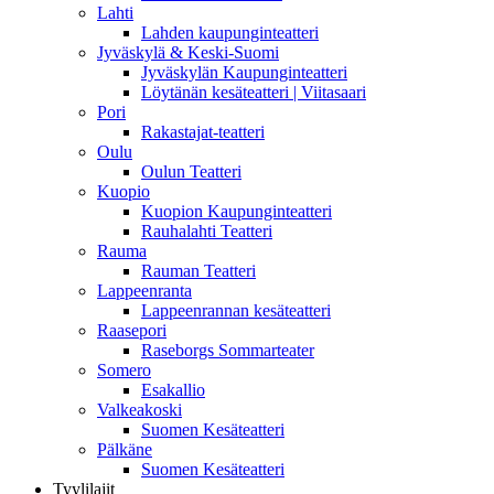
Lahti
Lahden kaupunginteatteri
Jyväskylä & Keski-Suomi
Jyväskylän Kaupunginteatteri
Löytänän kesäteatteri | Viitasaari
Pori
Rakastajat-teatteri
Oulu
Oulun Teatteri
Kuopio
Kuopion Kaupunginteatteri
Rauhalahti Teatteri
Rauma
Rauman Teatteri
Lappeenranta
Lappeenrannan kesäteatteri
Raasepori
Raseborgs Sommarteater
Somero
Esakallio
Valkeakoski
Suomen Kesäteatteri
Pälkäne
Suomen Kesäteatteri
Tyylilajit