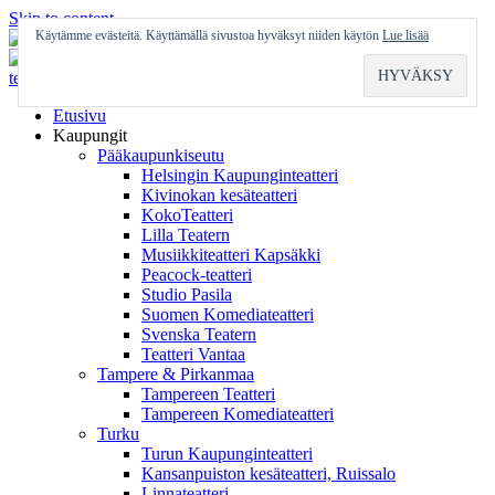
Skip to content
Käytämme evästeitä. Käyttämällä sivustoa hyväksyt niiden käytön
Lue lisää
Etusivu
Kaupungit
Pääkaupunkiseutu
Helsingin Kaupunginteatteri
Kivinokan kesäteatteri
KokoTeatteri
Lilla Teatern
Musiikkiteatteri Kapsäkki
Peacock-teatteri
Studio Pasila
Suomen Komediateatteri
Svenska Teatern
Teatteri Vantaa
Tampere & Pirkanmaa
Tampereen Teatteri
Tampereen Komediateatteri
Turku
Turun Kaupunginteatteri
Kansanpuiston kesäteatteri, Ruissalo
Linnateatteri