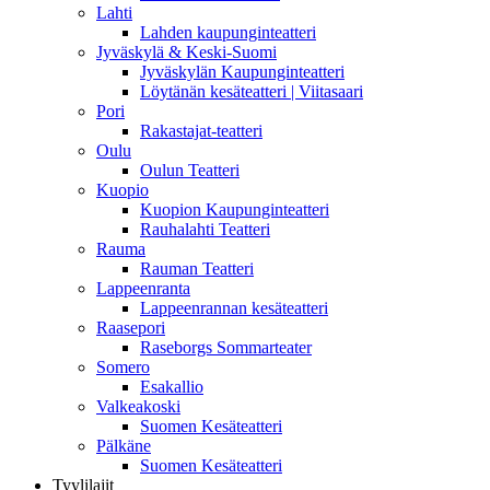
Lahti
Lahden kaupunginteatteri
Jyväskylä & Keski-Suomi
Jyväskylän Kaupunginteatteri
Löytänän kesäteatteri | Viitasaari
Pori
Rakastajat-teatteri
Oulu
Oulun Teatteri
Kuopio
Kuopion Kaupunginteatteri
Rauhalahti Teatteri
Rauma
Rauman Teatteri
Lappeenranta
Lappeenrannan kesäteatteri
Raasepori
Raseborgs Sommarteater
Somero
Esakallio
Valkeakoski
Suomen Kesäteatteri
Pälkäne
Suomen Kesäteatteri
Tyylilajit