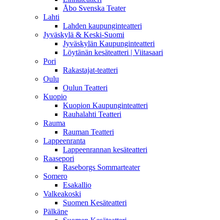
Åbo Svenska Teater
Lahti
Lahden kaupunginteatteri
Jyväskylä & Keski-Suomi
Jyväskylän Kaupunginteatteri
Löytänän kesäteatteri | Viitasaari
Pori
Rakastajat-teatteri
Oulu
Oulun Teatteri
Kuopio
Kuopion Kaupunginteatteri
Rauhalahti Teatteri
Rauma
Rauman Teatteri
Lappeenranta
Lappeenrannan kesäteatteri
Raasepori
Raseborgs Sommarteater
Somero
Esakallio
Valkeakoski
Suomen Kesäteatteri
Pälkäne