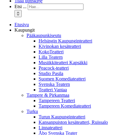
Tilaa uutiskirje
Etsi ...
Etusivu
Kaupungit
Pääkaupunkiseutu
Helsingin Kaupunginteatteri
Kivinokan kesäteatteri
KokoTeatteri
Lilla Teatern
Musiikkiteatteri Kapsäkki
Peacock-teatteri
Studio Pasila
Suomen Komediateatteri
Svenska Teatern
Teatteri Vantaa
Tampere & Pirkanmaa
Tampereen Teatteri
Tampereen Komediateatteri
Turku
Turun Kaupunginteatteri
Kansanpuiston kesäteatteri, Ruissalo
Linnateatteri
Åbo Svenska Teater