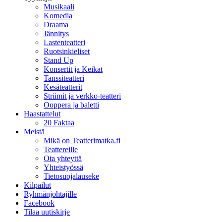
Musikaali
Komedia
Draama
Jännitys
Lastenteatteri
Ruotsinkieliset
Stand Up
Konsertit ja Keikat
Tanssiteatteri
Kesäteatterit
Striimit ja verkko-teatteri
Ooppera ja baletti
Haastattelut
20 Faktaa
Meistä
Mikä on Teatterimatka.fi
Teattereille
Ota yhteyttä
Yhteistyössä
Tietosuojalauseke
Kilpailut
Ryhmänjohtajille
Facebook
Tilaa uutiskirje