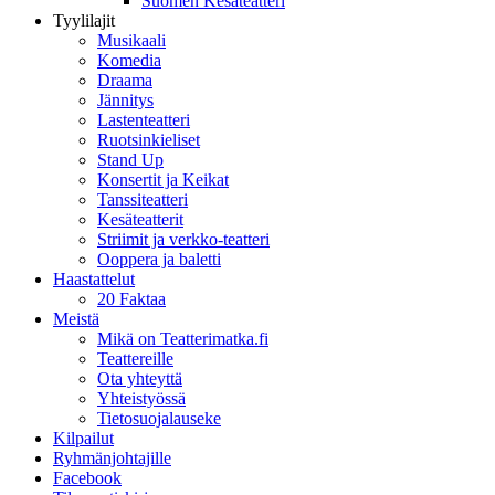
Suomen Kesäteatteri
Tyylilajit
Musikaali
Komedia
Draama
Jännitys
Lastenteatteri
Ruotsinkieliset
Stand Up
Konsertit ja Keikat
Tanssiteatteri
Kesäteatterit
Striimit ja verkko-teatteri
Ooppera ja baletti
Haastattelut
20 Faktaa
Meistä
Mikä on Teatterimatka.fi
Teattereille
Ota yhteyttä
Yhteistyössä
Tietosuojalauseke
Kilpailut
Ryhmänjohtajille
Facebook