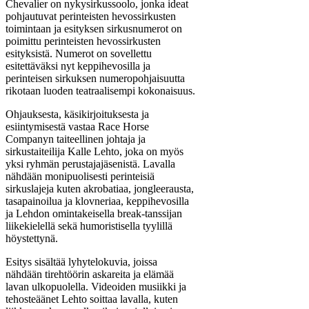
Chevalier on nykysirkussoolo, jonka ideat
pohjautuvat perinteisten hevossirkusten
toimintaan ja esityksen sirkusnumerot on
poimittu perinteisten hevossirkusten
esityksistä. Numerot on sovellettu
esitettäväksi nyt keppihevosilla ja
perinteisen sirkuksen numeropohjaisuutta
rikotaan luoden teatraalisempi kokonaisuus.
Ohjauksesta, käsikirjoituksesta ja
esiintymisestä vastaa Race Horse
Companyn taiteellinen johtaja ja
sirkustaiteilija Kalle Lehto, joka on myös
yksi ryhmän perustajajäsenistä. Lavalla
nähdään monipuolisesti perinteisiä
sirkuslajeja kuten akrobatiaa, jongleerausta,
tasapainoilua ja klovneriaa, keppihevosilla
ja Lehdon omintakeisella break-tanssijan
liikekielellä sekä humoristisella tyylillä
höystettynä.
Esitys sisältää lyhytelokuvia, joissa
nähdään tirehtöörin askareita ja elämää
lavan ulkopuolella. Videoiden musiikki ja
tehosteäänet Lehto soittaa lavalla, kuten