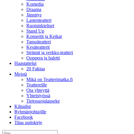
Komedia
Draama
Jännitys
Lastenteatteri
Ruotsinkieliset
Stand Up
Konsertit ja Keikat
Tanssiteatteri
Kesäteatterit
Striimit ja verkko-teatteri
Ooppera ja baletti
Haastattelut
20 Faktaa
Meistä
Mikä on Teatterimatka.fi
Teattereille
Ota yhteyttä
Yhteistyössä
Tietosuojalauseke
Kilpailut
Ryhmänjohtajille
Facebook
Tilaa uutiskirje
Etsi