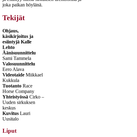
joka paikan höylänä.
Tekijät
Ohjaus,
käsikirjoitus ja
esiintyjä Kalle
Lehto
Äänisuunnittelu
Sami Tammela
Valosuunnittelu
Eero Alava
Videotaide
Miikkael
Kukkula
Tuotanto
Race
Horse Company
Yhteistyössä
Cirko –
Uuden sirkuksen
keskus
Kuvitus
Lauri
Uusitalo
Liput