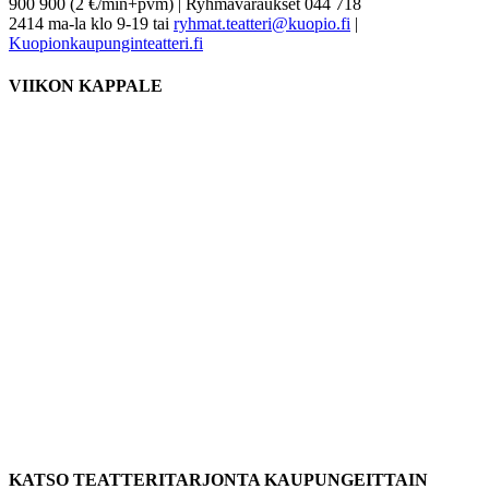
900 900 (2 €/min+pvm) | Ryhmävaraukset 044 718
2414 ma-la klo 9-19 tai
ryhmat.teatteri@kuopio.fi
|
Kuopionkaupunginteatteri.fi
VIIKON KAPPALE
KATSO TEATTERITARJONTA KAUPUNGEITTAIN