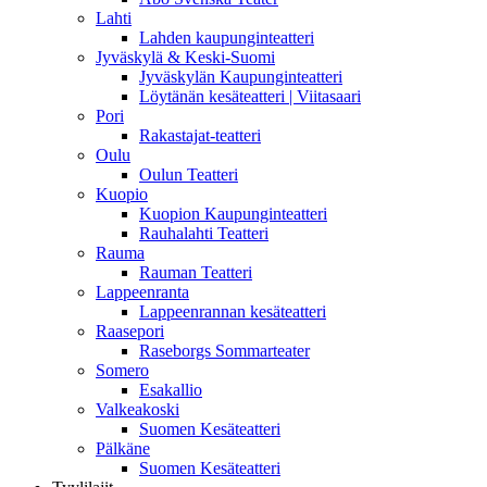
Lahti
Lahden kaupunginteatteri
Jyväskylä & Keski-Suomi
Jyväskylän Kaupunginteatteri
Löytänän kesäteatteri | Viitasaari
Pori
Rakastajat-teatteri
Oulu
Oulun Teatteri
Kuopio
Kuopion Kaupunginteatteri
Rauhalahti Teatteri
Rauma
Rauman Teatteri
Lappeenranta
Lappeenrannan kesäteatteri
Raasepori
Raseborgs Sommarteater
Somero
Esakallio
Valkeakoski
Suomen Kesäteatteri
Pälkäne
Suomen Kesäteatteri