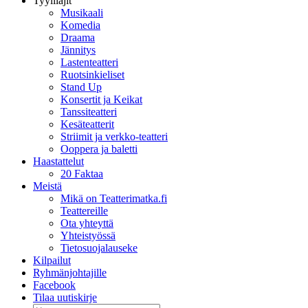
Tyylilajit
Musikaali
Komedia
Draama
Jännitys
Lastenteatteri
Ruotsinkieliset
Stand Up
Konsertit ja Keikat
Tanssiteatteri
Kesäteatterit
Striimit ja verkko-teatteri
Ooppera ja baletti
Haastattelut
20 Faktaa
Meistä
Mikä on Teatterimatka.fi
Teattereille
Ota yhteyttä
Yhteistyössä
Tietosuojalauseke
Kilpailut
Ryhmänjohtajille
Facebook
Tilaa uutiskirje