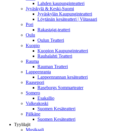
Lahden kaupunginteatteri
Jyväskylä & Keski-Suomi
Jyväskylän Kaupunginteatteri
Löytänän kesäteatteri | Viitasaari
Pori
Rakastajat-teatteri
Oulu
Oulun Teatteri
Kuopio
Kuopion Kaupunginteatteri
Rauhalahti Teatteri
Rauma
Rauman Teatteri
Lappeenranta
Lappeenrannan kesäteatteri
Raasepori
Raseborgs Sommarteater
Somero
Esakallio
Valkeakoski
Suomen Kesäteatteri
Pälkäne
Suomen Kesäteatteri
Tyylilajit
Musikaali