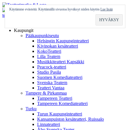
Skip
to
Käytämme evästeitä. Käyttämällä sivustoa hyväksyt niiden käytön
Lue lisää
content
Etusivu
Kaupungit
Pääkaupunkiseutu
Helsingin Kaupunginteatteri
Kivinokan kesäteatteri
KokoTeatteri
Lilla Teatern
Musiikkiteatteri Kapsäkki
Peacock-teatteri
Studio Pasila
Suomen Komediateatteri
Svenska Teatern
Teatteri Vantaa
Tampere & Pirkanmaa
Tampereen Teatteri
Tampereen Komediateatteri
Turku
Turun Kaupunginteatteri
Kansanpuiston kesäteatteri, Ruissalo
Linnateatteri
Åbo Svenska Teater