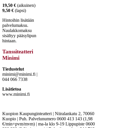
19,50 €
(aikuinen)
9,50 €
(lapsi)
Hintoihin lisätään
palvelumaksu.
Naulakkomaksu
sisältyy pääsylipun
hintaan.
Tanssiteatteri
Minimi
Tiedustelut
minimi@minimi.fi |
044 066 7338
Lisätietoa
www.minimi.fi
Kuopion Kaupunginteatteri | Niiralankatu 2, 70060
Kuopio | Puh. Palvelunumero 0600 413 143 (1,98
€/min+pvm/mvm) | ma-la klo 9-19 Lippupiste 0600