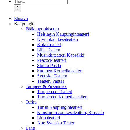
Etsi
...
Etusivu
Kaupungit
Pääkaupunkiseutu
Helsingin Kaupunginteatteri
Kivinokan kesäteatteri
KokoTeatteri
Lilla Teatern
Musiikkiteatteri Kapsäkki
Peacock-teatteri
Studio Pasila
Suomen Komediateatteri
Svenska Teatern
Teatteri Vantaa
Tampere & Pirkanmaa
Tampereen Teatteri
Tampereen Komediateatteri
Turku
Turun Kaupunginteatteri
Kansanpuiston kesäteatteri, Ruissalo
Linnateatteri
Åbo Svenska Teater
Lahti