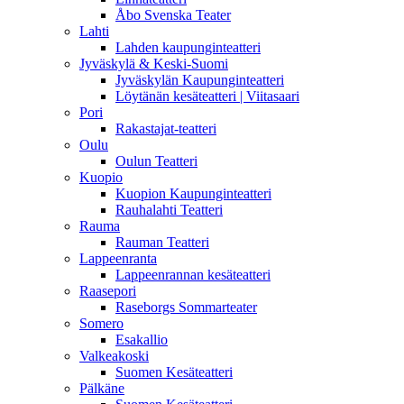
Åbo Svenska Teater
Lahti
Lahden kaupunginteatteri
Jyväskylä & Keski-Suomi
Jyväskylän Kaupunginteatteri
Löytänän kesäteatteri | Viitasaari
Pori
Rakastajat-teatteri
Oulu
Oulun Teatteri
Kuopio
Kuopion Kaupunginteatteri
Rauhalahti Teatteri
Rauma
Rauman Teatteri
Lappeenranta
Lappeenrannan kesäteatteri
Raasepori
Raseborgs Sommarteater
Somero
Esakallio
Valkeakoski
Suomen Kesäteatteri
Pälkäne