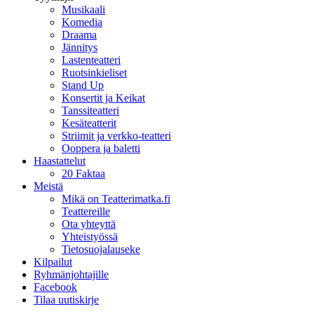
Musikaali
Komedia
Draama
Jännitys
Lastenteatteri
Ruotsinkieliset
Stand Up
Konsertit ja Keikat
Tanssiteatteri
Kesäteatterit
Striimit ja verkko-teatteri
Ooppera ja baletti
Haastattelut
20 Faktaa
Meistä
Mikä on Teatterimatka.fi
Teattereille
Ota yhteyttä
Yhteistyössä
Tietosuojalauseke
Kilpailut
Ryhmänjohtajille
Facebook
Tilaa uutiskirje