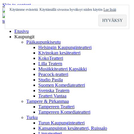
Skip to content
Käytämme evästeitä. Käyttämällä sivustoa hyväksyt niiden käytön
Lue lisää
Etusivu
Kaupungit
Pääkaupunkiseutu
Helsingin Kaupunginteatteri
Kivinokan kesäteatteri
KokoTeatteri
Lilla Teatern
Musiikkiteatteri Kapsäkki
Peacock-teatteri
Studio Pasila
Suomen Komediateatteri
Svenska Teatern
Teatteri Vantaa
Tampere & Pirkanmaa
Tampereen Teatteri
Tampereen Komediateatteri
Turku
Turun Kaupunginteatteri
Kansanpuiston kesäteatteri, Ruissalo
Linnateatteri