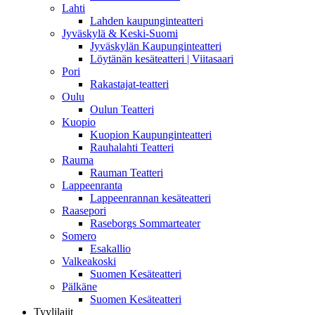
Lahti
Lahden kaupunginteatteri
Jyväskylä & Keski-Suomi
Jyväskylän Kaupunginteatteri
Löytänän kesäteatteri | Viitasaari
Pori
Rakastajat-teatteri
Oulu
Oulun Teatteri
Kuopio
Kuopion Kaupunginteatteri
Rauhalahti Teatteri
Rauma
Rauman Teatteri
Lappeenranta
Lappeenrannan kesäteatteri
Raasepori
Raseborgs Sommarteater
Somero
Esakallio
Valkeakoski
Suomen Kesäteatteri
Pälkäne
Suomen Kesäteatteri
Tyylilajit