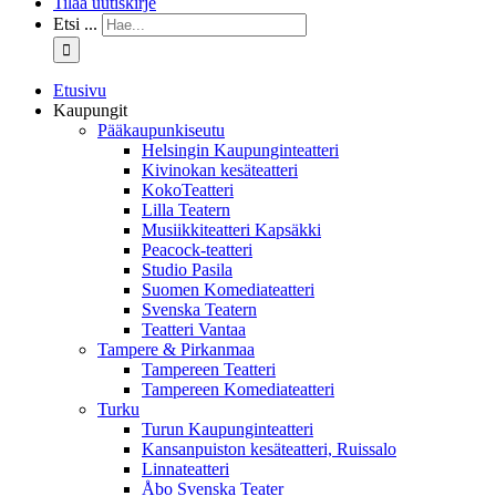
Tilaa uutiskirje
Etsi ...
Etusivu
Kaupungit
Pääkaupunkiseutu
Helsingin Kaupunginteatteri
Kivinokan kesäteatteri
KokoTeatteri
Lilla Teatern
Musiikkiteatteri Kapsäkki
Peacock-teatteri
Studio Pasila
Suomen Komediateatteri
Svenska Teatern
Teatteri Vantaa
Tampere & Pirkanmaa
Tampereen Teatteri
Tampereen Komediateatteri
Turku
Turun Kaupunginteatteri
Kansanpuiston kesäteatteri, Ruissalo
Linnateatteri
Åbo Svenska Teater