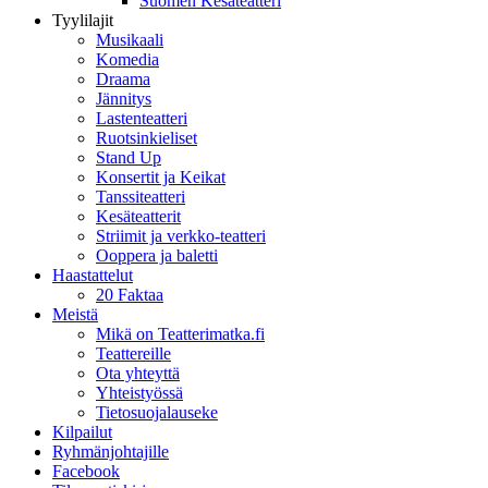
Suomen Kesäteatteri
Tyylilajit
Musikaali
Komedia
Draama
Jännitys
Lastenteatteri
Ruotsinkieliset
Stand Up
Konsertit ja Keikat
Tanssiteatteri
Kesäteatterit
Striimit ja verkko-teatteri
Ooppera ja baletti
Haastattelut
20 Faktaa
Meistä
Mikä on Teatterimatka.fi
Teattereille
Ota yhteyttä
Yhteistyössä
Tietosuojalauseke
Kilpailut
Ryhmänjohtajille
Facebook