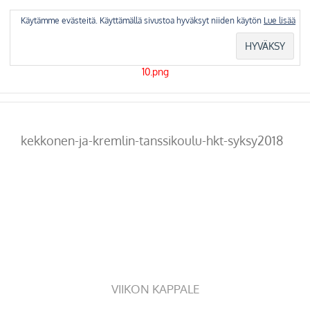
Skip
to
Käytämme evästeitä. Käyttämällä sivustoa hyväksyt niiden käytön
Lue lisää
content
kekkonen-ja-kremlin-tanssikoulu-hkt-syksy2018
VIIKON KAPPALE