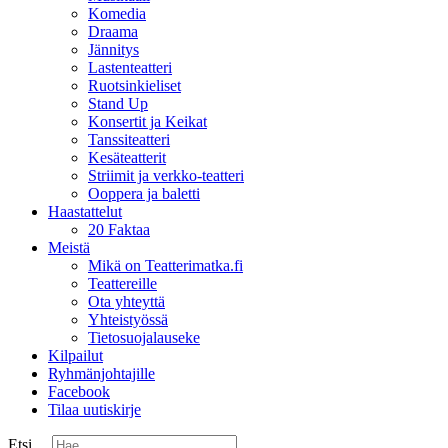
Komedia
Draama
Jännitys
Lastenteatteri
Ruotsinkieliset
Stand Up
Konsertit ja Keikat
Tanssiteatteri
Kesäteatterit
Striimit ja verkko-teatteri
Ooppera ja baletti
Haastattelut
20 Faktaa
Meistä
Mikä on Teatterimatka.fi
Teattereille
Ota yhteyttä
Yhteistyössä
Tietosuojalauseke
Kilpailut
Ryhmänjohtajille
Facebook
Tilaa uutiskirje
Etsi ...