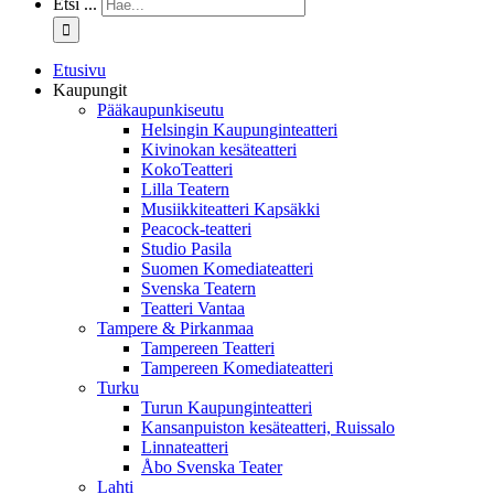
Etsi ...
Etusivu
Kaupungit
Pääkaupunkiseutu
Helsingin Kaupunginteatteri
Kivinokan kesäteatteri
KokoTeatteri
Lilla Teatern
Musiikkiteatteri Kapsäkki
Peacock-teatteri
Studio Pasila
Suomen Komediateatteri
Svenska Teatern
Teatteri Vantaa
Tampere & Pirkanmaa
Tampereen Teatteri
Tampereen Komediateatteri
Turku
Turun Kaupunginteatteri
Kansanpuiston kesäteatteri, Ruissalo
Linnateatteri
Åbo Svenska Teater
Lahti