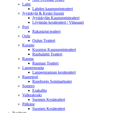
Lahti
Lahden kaupunginteatteri
Jyväskylä & Keski-Suomi
Jyväskylän Kaupunginteatteri
Löytänän kesäteatteri | Viitasaari
Pori
Rakastajat-teatteri
Oulu
Oulun Teatteri
Kuopio
Kuopion Kaupunginteatteri
Rauhalahti Teatteri
Rauma
Rauman Teatteri
Lappeenranta
Lappeenrannan kesäteatteri
Raasepori
Raseborgs Sommarteater
Somero
Esakallio
Valkeakoski
Suomen Kesäteatteri
Pälkäne
Suomen Kesäteatteri