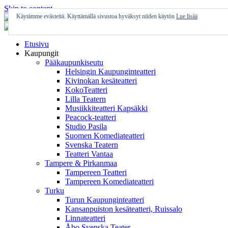
Skip to content
Käytämme evästeitä. Käyttämällä sivustoa hyväksyt niiden käytön
Lue lisää
Etusivu
Kaupungit
Pääkaupunkiseutu
Helsingin Kaupunginteatteri
Kivinokan kesäteatteri
KokoTeatteri
Lilla Teatern
Musiikkiteatteri Kapsäkki
Peacock-teatteri
Studio Pasila
Suomen Komediateatteri
Svenska Teatern
Teatteri Vantaa
Tampere & Pirkanmaa
Tampereen Teatteri
Tampereen Komediateatteri
Turku
Turun Kaupunginteatteri
Kansanpuiston kesäteatteri, Ruissalo
Linnateatteri
Åbo Svenska Teater