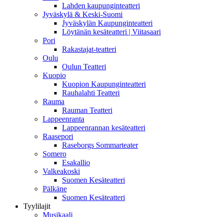
Lahden kaupunginteatteri
Jyväskylä & Keski-Suomi
Jyväskylän Kaupunginteatteri
Löytänän kesäteatteri | Viitasaari
Pori
Rakastajat-teatteri
Oulu
Oulun Teatteri
Kuopio
Kuopion Kaupunginteatteri
Rauhalahti Teatteri
Rauma
Rauman Teatteri
Lappeenranta
Lappeenrannan kesäteatteri
Raasepori
Raseborgs Sommarteater
Somero
Esakallio
Valkeakoski
Suomen Kesäteatteri
Pälkäne
Suomen Kesäteatteri
Tyylilajit
Musikaali