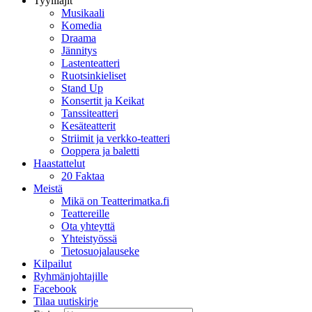
Tyylilajit
Musikaali
Komedia
Draama
Jännitys
Lastenteatteri
Ruotsinkieliset
Stand Up
Konsertit ja Keikat
Tanssiteatteri
Kesäteatterit
Striimit ja verkko-teatteri
Ooppera ja baletti
Haastattelut
20 Faktaa
Meistä
Mikä on Teatterimatka.fi
Teattereille
Ota yhteyttä
Yhteistyössä
Tietosuojalauseke
Kilpailut
Ryhmänjohtajille
Facebook
Tilaa uutiskirje