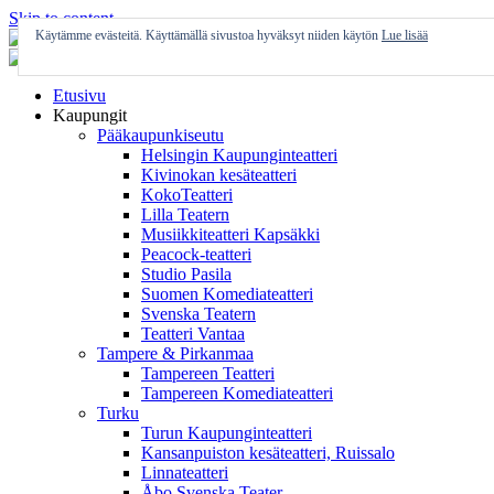
Skip to content
Käytämme evästeitä. Käyttämällä sivustoa hyväksyt niiden käytön
Lue lisää
Etusivu
Kaupungit
Pääkaupunkiseutu
Helsingin Kaupunginteatteri
Kivinokan kesäteatteri
KokoTeatteri
Lilla Teatern
Musiikkiteatteri Kapsäkki
Peacock-teatteri
Studio Pasila
Suomen Komediateatteri
Svenska Teatern
Teatteri Vantaa
Tampere & Pirkanmaa
Tampereen Teatteri
Tampereen Komediateatteri
Turku
Turun Kaupunginteatteri
Kansanpuiston kesäteatteri, Ruissalo
Linnateatteri
Åbo Svenska Teater