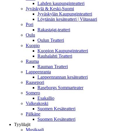
Lahden kaupunginteatteri
Jyväskylä & Keski-Suomi
Jyväskylän Kaupunginteatteri
Löytänän kesäteatteri | Viitasaari
Pori
Rakastajat-teatteri
Oulu
Oulun Teatteri
Kuopio
Kuopion Kaupunginteatteri
Rauhalahti Teatteri
Rauma
Rauman Teatteri
Lappeenranta
Lappeenrannan kesäteatteri
Raasepori
Raseborgs Sommarteater
Somero
Esakallio
Valkeakoski
Suomen Kesäteatteri
Pälkäne
Suomen Kesäteatteri
Tyylilajit
Musikaali