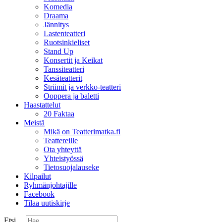
Komedia
Draama
Jännitys
Lastenteatteri
Ruotsinkieliset
Stand Up
Konsertit ja Keikat
Tanssiteatteri
Kesäteatterit
Striimit ja verkko-teatteri
Ooppera ja baletti
Haastattelut
20 Faktaa
Meistä
Mikä on Teatterimatka.fi
Teattereille
Ota yhteyttä
Yhteistyössä
Tietosuojalauseke
Kilpailut
Ryhmänjohtajille
Facebook
Tilaa uutiskirje
Etsi ...