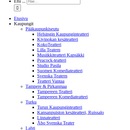
Etsi ...
Etusivu
Kaupungit
Pääkaupunkiseutu
Helsingin Kaupunginteatteri
Kivinokan kesäteatteri
KokoTeatteri
Lilla Teatern
Musiikkiteatteri Kapsäkki
Peacock-teatteri
Studio Pasila
Suomen Komediateatteri
Svenska Teatern
Teatteri Vantaa
Tampere & Pirkanmaa
Tampereen Teatteri
Tampereen Komediateatteri
Turku
Turun Kaupunginteatteri
Kansanpuiston kesäteatteri, Ruissalo
Linnateatteri
Åbo Svenska Teater
Lahti