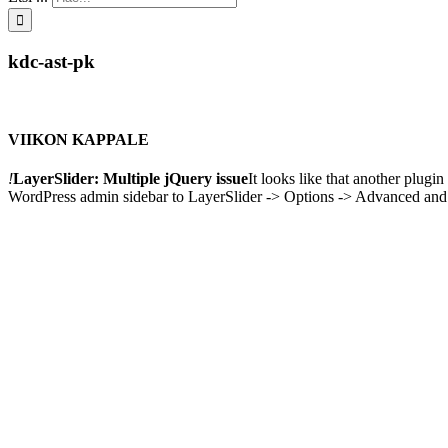
kdc-ast-pk
VIIKON KAPPALE
!
LayerSlider: Multiple jQuery issue
It looks like that another plug
WordPress admin sidebar to LayerSlider -> Options -> Advanced and en