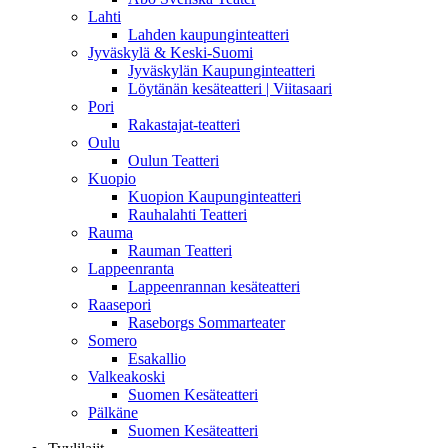
Lahti
Lahden kaupunginteatteri
Jyväskylä & Keski-Suomi
Jyväskylän Kaupunginteatteri
Löytänän kesäteatteri | Viitasaari
Pori
Rakastajat-teatteri
Oulu
Oulun Teatteri
Kuopio
Kuopion Kaupunginteatteri
Rauhalahti Teatteri
Rauma
Rauman Teatteri
Lappeenranta
Lappeenrannan kesäteatteri
Raasepori
Raseborgs Sommarteater
Somero
Esakallio
Valkeakoski
Suomen Kesäteatteri
Pälkäne
Suomen Kesäteatteri