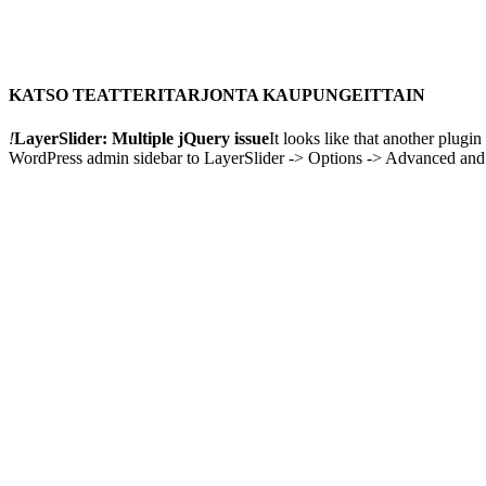
KATSO TEATTERITARJONTA KAUPUNGEITTAIN
!
LayerSlider: Multiple jQuery issue
It looks like that another plug
WordPress admin sidebar to LayerSlider -> Options -> Advanced and en