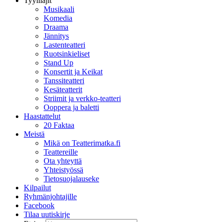
Tyylilajit
Musikaali
Komedia
Draama
Jännitys
Lastenteatteri
Ruotsinkieliset
Stand Up
Konsertit ja Keikat
Tanssiteatteri
Kesäteatterit
Striimit ja verkko-teatteri
Ooppera ja baletti
Haastattelut
20 Faktaa
Meistä
Mikä on Teatterimatka.fi
Teattereille
Ota yhteyttä
Yhteistyössä
Tietosuojalauseke
Kilpailut
Ryhmänjohtajille
Facebook
Tilaa uutiskirje