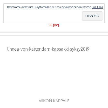
Skip
to
Käytämme evästeitä. Käyttämällä sivustoa hyväksyt niiden käytön
Lue lisää
content
linnea-von-kattendam-kapsakki-syksy2019
VIIKON KAPPALE