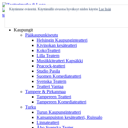
Skip
to
Käytämme evästeitä. Käyttämällä sivustoa hyväksyt niiden käytön
Lue lisää
content
Etusivu
Kaupungit
Pääkaupunkiseutu
Helsingin Kaupunginteatteri
Kivinokan kesäteatteri
KokoTeatteri
Lilla Teatern
Musiikkiteatteri Kapsäkki
Peacock-teatteri
Studio Pasila
Suomen Komediateatteri
Svenska Teatern
Teatteri Vantaa
Tampere & Pirkanmaa
Tampereen Teatteri
Tampereen Komediateatteri
Turku
Turun Kaupunginteatteri
Kansanpuiston kesäteatteri, Ruissalo
Linnateatteri
Åbo Svenska Teater