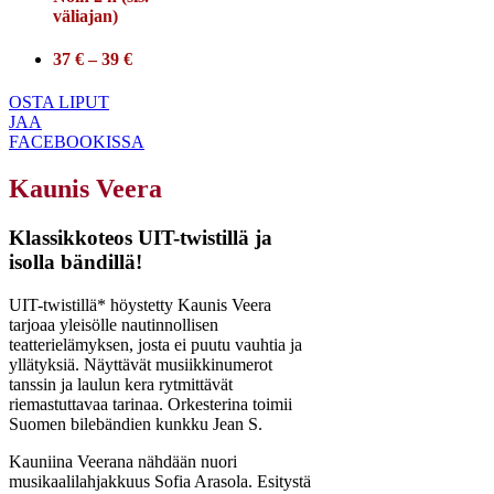
väliajan)
37 € – 39 €
OSTA LIPUT
JAA
FACEBOOKISSA
Kaunis Veera
Klassikkoteos UIT-twistillä ja
isolla bändillä!
UIT-twistillä* höystetty Kaunis Veera
tarjoaa yleisölle nautinnollisen
teatterielämyksen, josta ei puutu vauhtia ja
yllätyksiä. Näyttävät musiikkinumerot
tanssin ja laulun kera rytmittävät
riemastuttavaa tarinaa. Orkesterina toimii
Suomen bilebändien kunkku Jean S.
Kauniina Veerana nähdään nuori
musikaalilahjakkuus Sofia Arasola. Esitystä