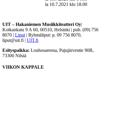
la 10.7.2021 klo 18.00
UIT – Hakaniemen Musiikkiteatteri Oy
|
Kotkankatu 9 A 60, 00510, Helsinki | puh. (09) 756
8070 |
Liput
| Ryhmäliput: p. 09 756 8070,
liput@uit.fi |
UIT.fi
Esityspaikka:
Louhosareena, Pajujärventie 90B,
73300 Nilsiä
VIIKON KAPPALE