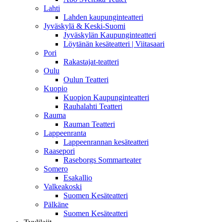
Lahti
Lahden kaupunginteatteri
Jyväskylä & Keski-Suomi
Jyväskylän Kaupunginteatteri
Löytänän kesäteatteri | Viitasaari
Pori
Rakastajat-teatteri
Oulu
Oulun Teatteri
Kuopio
Kuopion Kaupunginteatteri
Rauhalahti Teatteri
Rauma
Rauman Teatteri
Lappeenranta
Lappeenrannan kesäteatteri
Raasepori
Raseborgs Sommarteater
Somero
Esakallio
Valkeakoski
Suomen Kesäteatteri
Pälkäne
Suomen Kesäteatteri