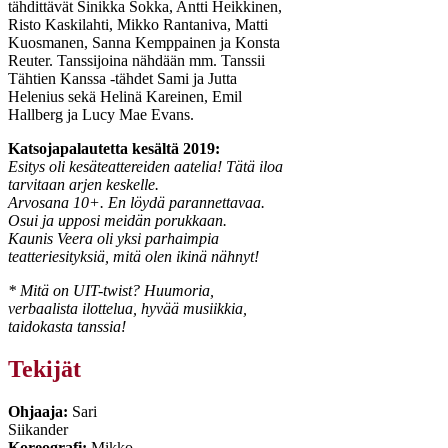
tähdittävät Sinikka Sokka, Antti Heikkinen,
Risto Kaskilahti, Mikko Rantaniva, Matti
Kuosmanen, Sanna Kemppainen ja Konsta
Reuter. Tanssijoina nähdään mm. Tanssii
Tähtien Kanssa -tähdet Sami ja Jutta
Helenius sekä Helinä Kareinen, Emil
Hallberg ja Lucy Mae Evans.
Katsojapalautetta kesältä 2019:
Esitys oli kesäteattereiden aatelia! Tätä iloa
tarvitaan arjen keskelle.
Arvosana 10+. En löydä parannettavaa.
Osui ja upposi meidän porukkaan.
Kaunis Veera oli yksi parhaimpia
teatteriesityksiä, mitä olen ikinä nähnyt!
* Mitä on UIT-twist? Huumoria,
verbaalista ilottelua, hyvää musiikkia,
taidokasta tanssia!
Tekijät
Ohjaaja:
Sari
Siikander
Koreografi:
Mikko