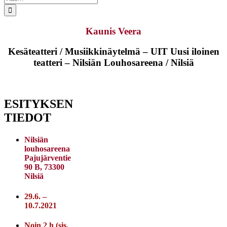
...
Kaunis Veera
Kesäteatteri / Musiikkinäytelmä – UIT Uusi iloinen
teatteri – Nilsiän Louhosareena / Nilsiä
ESITYKSEN
TIEDOT
Nilsiän
louhosareena
Pajujärventie
90 B, 73300
Nilsiä
29.6. –
10.7.2021
Noin 2 h (sis.