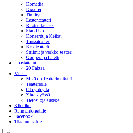
Komedia
Draama
Jännitys
Lastenteatteri
Ruotsinkieliset
Stand Up
Konsertit ja Keikat
Tanssiteatteri
Kesäteatterit
Striimit ja verkko-teatteri
Ooppera ja baletti
Haastattelut
20 Faktaa
Meistä
Mikä on Teatterimatka.fi
Teattereille
Ota yhteyttä
Yhteistyössä
Tietosuojalauseke
Kilpailut
Ryhmänjohtajille
Facebook
Tilaa uutiskirje
Etsi