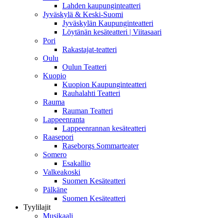
Lahden kaupunginteatteri
Jyväskylä & Keski-Suomi
Jyväskylän Kaupunginteatteri
Löytänän kesäteatteri | Viitasaari
Pori
Rakastajat-teatteri
Oulu
Oulun Teatteri
Kuopio
Kuopion Kaupunginteatteri
Rauhalahti Teatteri
Rauma
Rauman Teatteri
Lappeenranta
Lappeenrannan kesäteatteri
Raasepori
Raseborgs Sommarteater
Somero
Esakallio
Valkeakoski
Suomen Kesäteatteri
Pälkäne
Suomen Kesäteatteri
Tyylilajit
Musikaali