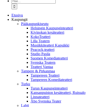
Etsi
...
Etusivu
Kaupungit
Pääkaupunkiseutu
Helsingin Kaupunginteatteri
Kivinokan kesäteatteri
KokoTeatteri
Lilla Teatern
Musiikkiteatteri Kapsäkki
Peacock-teatteri
Studio Pasila
Suomen Komediateatteri
Svenska Teatern
Teatteri Vantaa
Tampere & Pirkanmaa
Tampereen Teatteri
Tampereen Komediateatteri
Turku
Turun Kaupunginteatteri
Kansanpuiston kesäteatteri, Ruissalo
Linnateatteri
Åbo Svenska Teater
Lahti