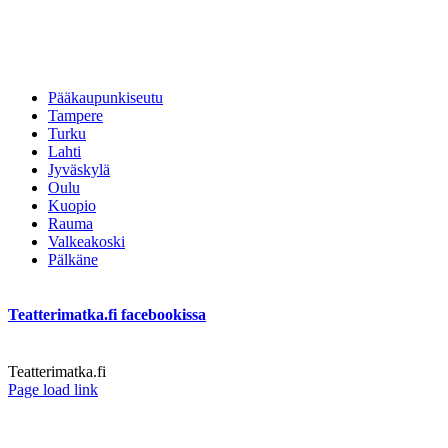
Pääkaupunkiseutu
Tampere
Turku
Lahti
Jyväskylä
Oulu
Kuopio
Rauma
Valkeakoski
Pälkäne
Teatterimatka.fi facebookissa
Teatterimatka.fi
Facebook
Page load link
Go
to
Top