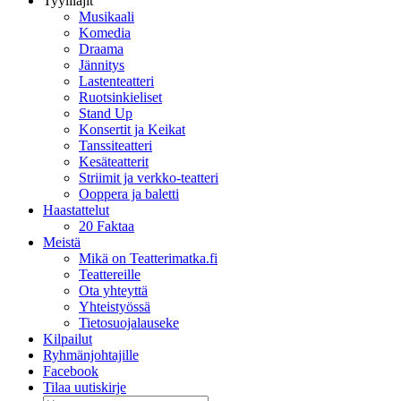
Tyylilajit
Musikaali
Komedia
Draama
Jännitys
Lastenteatteri
Ruotsinkieliset
Stand Up
Konsertit ja Keikat
Tanssiteatteri
Kesäteatterit
Striimit ja verkko-teatteri
Ooppera ja baletti
Haastattelut
20 Faktaa
Meistä
Mikä on Teatterimatka.fi
Teattereille
Ota yhteyttä
Yhteistyössä
Tietosuojalauseke
Kilpailut
Ryhmänjohtajille
Facebook
Tilaa uutiskirje