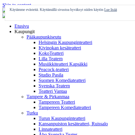
Skip to content
Käytämme evästeitä. Käyttämällä sivustoa hyväksyt niiden käytön
Lue lisää
Etusivu
Kaupungit
Pääkaupunkiseutu
Helsingin Kaupunginteatteri
Kivinokan kesäteatteri
KokoTeatteri
Lilla Teatern
Musiikkiteatteri Kapsäkki
Peacock-teatteri
Studio Pasila
Suomen Komediateatteri
Svenska Teatern
Teatteri Vantaa
Tampere & Pirkanmaa
Tampereen Teatteri
Tampereen Komediateatteri
Turku
Turun Kaupunginteatteri
Kansanpuiston kesäteatteri, Ruissalo
Linnateatteri
Åbo Svenska Teater