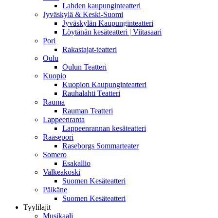
Lahden kaupunginteatteri
Jyväskylä & Keski-Suomi
Jyväskylän Kaupunginteatteri
Löytänän kesäteatteri | Viitasaari
Pori
Rakastajat-teatteri
Oulu
Oulun Teatteri
Kuopio
Kuopion Kaupunginteatteri
Rauhalahti Teatteri
Rauma
Rauman Teatteri
Lappeenranta
Lappeenrannan kesäteatteri
Raasepori
Raseborgs Sommarteater
Somero
Esakallio
Valkeakoski
Suomen Kesäteatteri
Pälkäne
Suomen Kesäteatteri
Tyylilajit
Musikaali