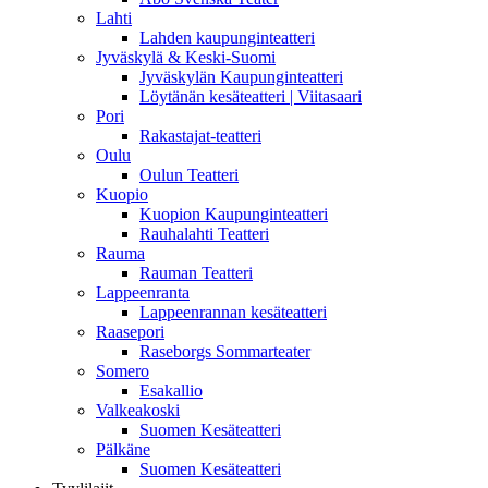
Lahti
Lahden kaupunginteatteri
Jyväskylä & Keski-Suomi
Jyväskylän Kaupunginteatteri
Löytänän kesäteatteri | Viitasaari
Pori
Rakastajat-teatteri
Oulu
Oulun Teatteri
Kuopio
Kuopion Kaupunginteatteri
Rauhalahti Teatteri
Rauma
Rauman Teatteri
Lappeenranta
Lappeenrannan kesäteatteri
Raasepori
Raseborgs Sommarteater
Somero
Esakallio
Valkeakoski
Suomen Kesäteatteri
Pälkäne
Suomen Kesäteatteri