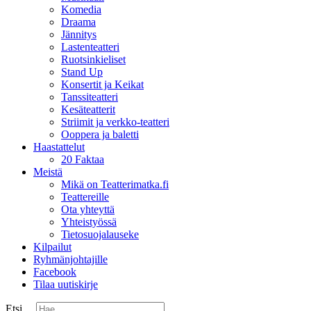
Komedia
Draama
Jännitys
Lastenteatteri
Ruotsinkieliset
Stand Up
Konsertit ja Keikat
Tanssiteatteri
Kesäteatterit
Striimit ja verkko-teatteri
Ooppera ja baletti
Haastattelut
20 Faktaa
Meistä
Mikä on Teatterimatka.fi
Teattereille
Ota yhteyttä
Yhteistyössä
Tietosuojalauseke
Kilpailut
Ryhmänjohtajille
Facebook
Tilaa uutiskirje
Etsi ...