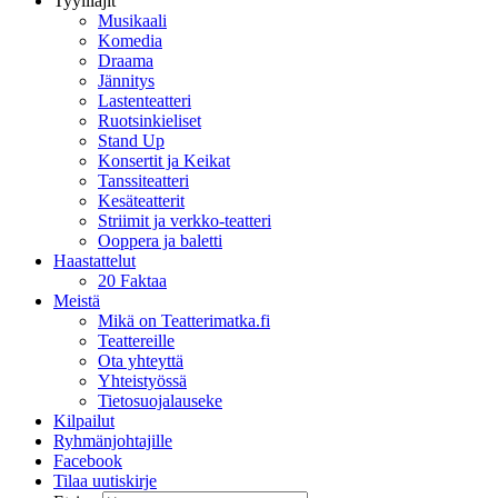
Tyylilajit
Musikaali
Komedia
Draama
Jännitys
Lastenteatteri
Ruotsinkieliset
Stand Up
Konsertit ja Keikat
Tanssiteatteri
Kesäteatterit
Striimit ja verkko-teatteri
Ooppera ja baletti
Haastattelut
20 Faktaa
Meistä
Mikä on Teatterimatka.fi
Teattereille
Ota yhteyttä
Yhteistyössä
Tietosuojalauseke
Kilpailut
Ryhmänjohtajille
Facebook
Tilaa uutiskirje