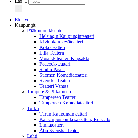
Etsi ...
Etusivu
Kaupungit
Pääkaupunkiseutu
Helsingin Kaupunginteatteri
Kivinokan kesäteatteri
KokoTeatteri
Lilla Teatern
Musiikkiteatteri Kapsäkki
Peacock-teatteri
Studio Pasila
Suomen Komediateatteri
Svenska Teatern
Teatteri Vantaa
Tampere & Pirkanmaa
Tampereen Teatteri
Tampereen Komediateatteri
Turku
Turun Kaupunginteatteri
Kansanpuiston kesäteatteri, Ruissalo
Linnateatteri
Åbo Svenska Teater
Lahti