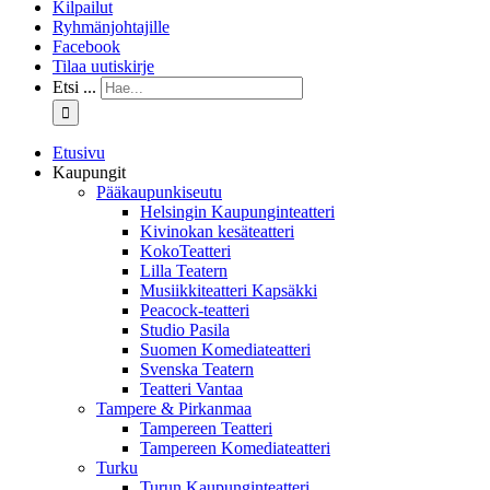
Kilpailut
Ryhmänjohtajille
Facebook
Tilaa uutiskirje
Etsi ...
Etusivu
Kaupungit
Pääkaupunkiseutu
Helsingin Kaupunginteatteri
Kivinokan kesäteatteri
KokoTeatteri
Lilla Teatern
Musiikkiteatteri Kapsäkki
Peacock-teatteri
Studio Pasila
Suomen Komediateatteri
Svenska Teatern
Teatteri Vantaa
Tampere & Pirkanmaa
Tampereen Teatteri
Tampereen Komediateatteri
Turku
Turun Kaupunginteatteri