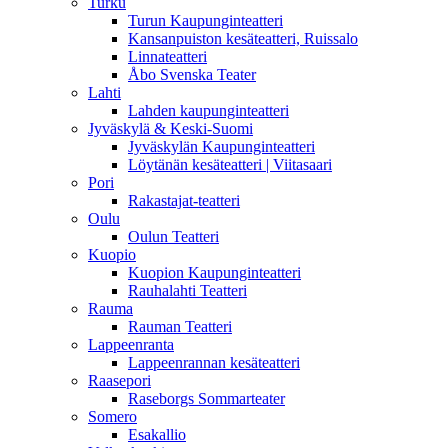
Turku
Turun Kaupunginteatteri
Kansanpuiston kesäteatteri, Ruissalo
Linnateatteri
Åbo Svenska Teater
Lahti
Lahden kaupunginteatteri
Jyväskylä & Keski-Suomi
Jyväskylän Kaupunginteatteri
Löytänän kesäteatteri | Viitasaari
Pori
Rakastajat-teatteri
Oulu
Oulun Teatteri
Kuopio
Kuopion Kaupunginteatteri
Rauhalahti Teatteri
Rauma
Rauman Teatteri
Lappeenranta
Lappeenrannan kesäteatteri
Raasepori
Raseborgs Sommarteater
Somero
Esakallio