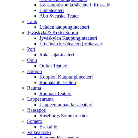
Kansanpuiston kesäteatteri, Ruissalo
Linnateatteri
Åbo Svenska Teater
Lahti
Lahden kaupunginteatteri
Jyväskylä & Keski-Suomi
Jyväskylän Kaupunginteatteri
Löytänän kesäteatteri | Viitasaari
Pori
Rakastajat-teatteri
Oulu
Oulun Teatteri
Kuopio
Kuopion Kaupunginteatteri
Rauhalahti Teatteri
Rauma
Rauman Teatteri
Lappeenranta
Lappeenrannan kesäteatteri
Raasepori
Raseborgs Sommarteater
Somero
Esakallio
Valkeakoski
Suomen Kesäteatteri