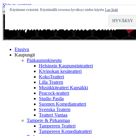
Skip to content
Käytämme evästeitä. Käyttämällä sivustoa hyväksyt niiden käytön
Lue lisää
Etusivu
Kaupungit
Pääkaupunkiseutu
Helsingin Kaupunginteatteri
Kivinokan kesäteatteri
KokoTeatteri
Lilla Teatern
Musiikkiteatteri Kapsäkki
Peacock-teatteri
Studio Pasila
Suomen Komediateatteri
Svenska Teatern
Teatteri Vantaa
Tampere & Pirkanmaa
Tampereen Teatteri
Tampereen Komediateatteri