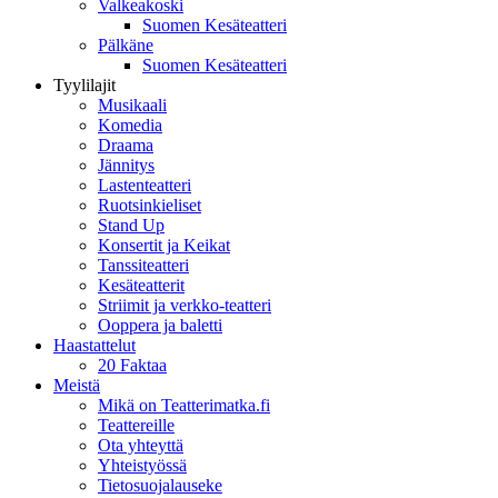
Valkeakoski
Suomen Kesäteatteri
Pälkäne
Suomen Kesäteatteri
Tyylilajit
Musikaali
Komedia
Draama
Jännitys
Lastenteatteri
Ruotsinkieliset
Stand Up
Konsertit ja Keikat
Tanssiteatteri
Kesäteatterit
Striimit ja verkko-teatteri
Ooppera ja baletti
Haastattelut
20 Faktaa
Meistä
Mikä on Teatterimatka.fi
Teattereille
Ota yhteyttä
Yhteistyössä
Tietosuojalauseke