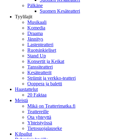
Pälkäne
Suomen Kesäteatteri
Tyylilajit
Musikaali
Komedia
Draama
Jännitys
Lastenteatteri
Ruotsinkieliset
Stand Up
Konsertit ja Keikat
Tanssiteatteri
Kesäteatterit
Striimit ja verkko-teatteri
Ooppera ja baletti
Haastattelut
20 Faktaa
Meistä
Mikä on Teatterimatka.fi
Teattereille
Ota yhteyttä
Yhteistyössä
Tietosuojalauseke
Kilpailut