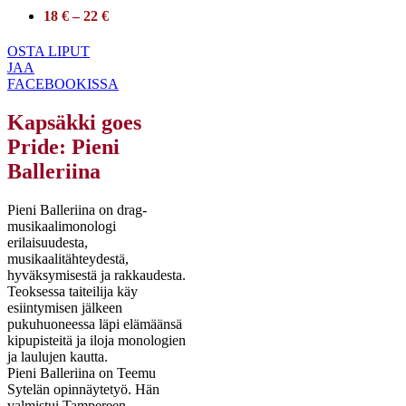
18 € – 22 €
OSTA LIPUT
JAA
FACEBOOKISSA
Kapsäkki goes
Pride: Pieni
Balleriina
Pieni Balleriina on drag-
musikaalimonologi
erilaisuudesta,
musikaalitähteydestä,
hyväksymisestä ja rakkaudesta.
Teoksessa taiteilija käy
esiintymisen jälkeen
pukuhuoneessa läpi elämäänsä
kipupisteitä ja iloja monologien
ja laulujen kautta.
Pieni Balleriina on Teemu
Sytelän opinnäytetyö. Hän
valmistui Tampereen