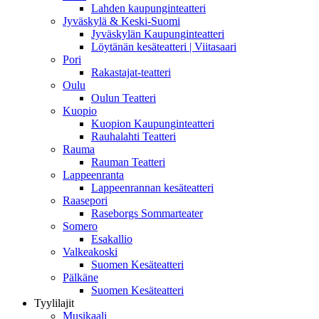
Lahden kaupunginteatteri
Jyväskylä & Keski-Suomi
Jyväskylän Kaupunginteatteri
Löytänän kesäteatteri | Viitasaari
Pori
Rakastajat-teatteri
Oulu
Oulun Teatteri
Kuopio
Kuopion Kaupunginteatteri
Rauhalahti Teatteri
Rauma
Rauman Teatteri
Lappeenranta
Lappeenrannan kesäteatteri
Raasepori
Raseborgs Sommarteater
Somero
Esakallio
Valkeakoski
Suomen Kesäteatteri
Pälkäne
Suomen Kesäteatteri
Tyylilajit
Musikaali