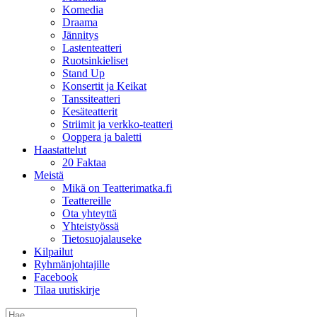
Komedia
Draama
Jännitys
Lastenteatteri
Ruotsinkieliset
Stand Up
Konsertit ja Keikat
Tanssiteatteri
Kesäteatterit
Striimit ja verkko-teatteri
Ooppera ja baletti
Haastattelut
20 Faktaa
Meistä
Mikä on Teatterimatka.fi
Teattereille
Ota yhteyttä
Yhteistyössä
Tietosuojalauseke
Kilpailut
Ryhmänjohtajille
Facebook
Tilaa uutiskirje
Etsi