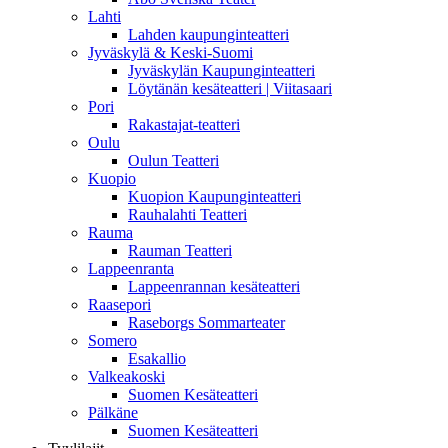
Lahti
Lahden kaupunginteatteri
Jyväskylä & Keski-Suomi
Jyväskylän Kaupunginteatteri
Löytänän kesäteatteri | Viitasaari
Pori
Rakastajat-teatteri
Oulu
Oulun Teatteri
Kuopio
Kuopion Kaupunginteatteri
Rauhalahti Teatteri
Rauma
Rauman Teatteri
Lappeenranta
Lappeenrannan kesäteatteri
Raasepori
Raseborgs Sommarteater
Somero
Esakallio
Valkeakoski
Suomen Kesäteatteri
Pälkäne
Suomen Kesäteatteri