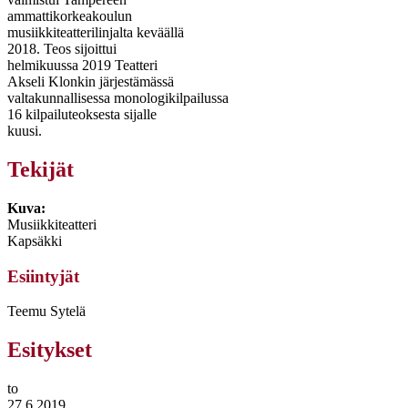
ammattikorkeakoulun
musiikkiteatterilinjalta keväällä
2018. Teos sijoittui
helmikuussa 2019 Teatteri
Akseli Klonkin järjestämässä
valtakunnallisessa monologikilpailussa
16 kilpailuteoksesta sijalle
kuusi.
Tekijät
Kuva:
Musiikkiteatteri
Kapsäkki
Esiintyjät
Teemu Sytelä
Esitykset
to
27.6.2019