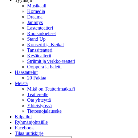
Tyylilajit
Musikaali
Komedia
Draama
Jännitys
Lastenteatteri
Ruotsinkieliset
Stand Up
Konsertit ja Keikat
Tanssiteatteri
Kesäteatterit
Striimit ja verkko-teatteri
Ooppera ja baletti
Haastattelut
20 Faktaa
Meistä
Mikä on Teatterimatka.fi
Teattereille
Ota yhteyttä
Yhteistyössä
Tietosuojalauseke
Kilpailut
Ryhmänjohtajille
Facebook
Tilaa uutiskirje