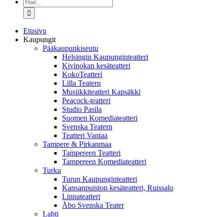
Etsi
...
Etusivu
Kaupungit
Pääkaupunkiseutu
Helsingin Kaupunginteatteri
Kivinokan kesäteatteri
KokoTeatteri
Lilla Teatern
Musiikkiteatteri Kapsäkki
Peacock-teatteri
Studio Pasila
Suomen Komediateatteri
Svenska Teatern
Teatteri Vantaa
Tampere & Pirkanmaa
Tampereen Teatteri
Tampereen Komediateatteri
Turku
Turun Kaupunginteatteri
Kansanpuiston kesäteatteri, Ruissalo
Linnateatteri
Åbo Svenska Teater
Lahti