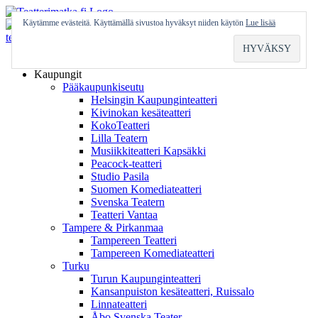
Skip
to
Käytämme evästeitä. Käyttämällä sivustoa hyväksyt niiden käytön
Lue lisää
content
Etusivu
Kaupungit
Pääkaupunkiseutu
Helsingin Kaupunginteatteri
Kivinokan kesäteatteri
KokoTeatteri
Lilla Teatern
Musiikkiteatteri Kapsäkki
Peacock-teatteri
Studio Pasila
Suomen Komediateatteri
Svenska Teatern
Teatteri Vantaa
Tampere & Pirkanmaa
Tampereen Teatteri
Tampereen Komediateatteri
Turku
Turun Kaupunginteatteri
Kansanpuiston kesäteatteri, Ruissalo
Linnateatteri
Åbo Svenska Teater