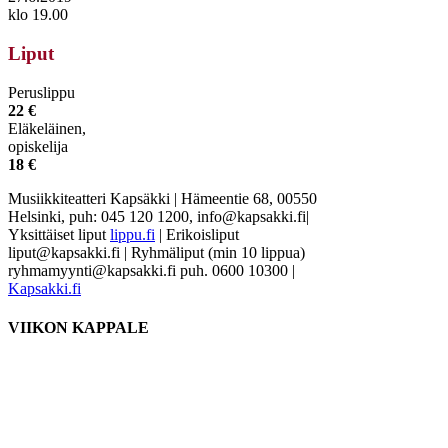
klo 19.00
Liput
Peruslippu
22 €
Eläkeläinen,
opiskelija
18 €
Musiikkiteatteri Kapsäkki
|
Hämeentie 68, 00550
Helsinki, puh: 045 120 1200, info@kapsakki.fi
|
Yksittäiset liput
lippu.fi
| Erikoisliput
liput@kapsakki.fi | Ryhmäliput (min 10 lippua)
ryhmamyynti@kapsakki.fi puh. 0600 10300
|
Kapsakki.fi
VIIKON KAPPALE