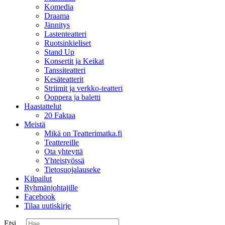
Komedia
Draama
Jännitys
Lastenteatteri
Ruotsinkieliset
Stand Up
Konsertit ja Keikat
Tanssiteatteri
Kesäteatterit
Striimit ja verkko-teatteri
Ooppera ja baletti
Haastattelut
20 Faktaa
Meistä
Mikä on Teatterimatka.fi
Teattereille
Ota yhteyttä
Yhteistyössä
Tietosuojalauseke
Kilpailut
Ryhmänjohtajille
Facebook
Tilaa uutiskirje
Etsi ...