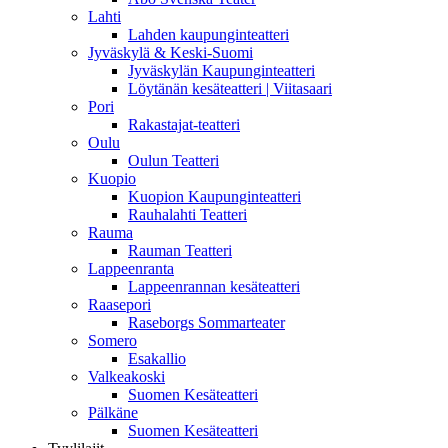
Lahti
Lahden kaupunginteatteri
Jyväskylä & Keski-Suomi
Jyväskylän Kaupunginteatteri
Löytänän kesäteatteri | Viitasaari
Pori
Rakastajat-teatteri
Oulu
Oulun Teatteri
Kuopio
Kuopion Kaupunginteatteri
Rauhalahti Teatteri
Rauma
Rauman Teatteri
Lappeenranta
Lappeenrannan kesäteatteri
Raasepori
Raseborgs Sommarteater
Somero
Esakallio
Valkeakoski
Suomen Kesäteatteri
Pälkäne
Suomen Kesäteatteri