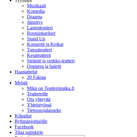
Tyylilajit
Musikaali
Komedia
Draama
Jännitys
Lastenteatteri
Ruotsinkieliset
Stand Up
Konsertit ja Keikat
Tanssiteatteri
Kesäteatterit
Striimit ja verkko-teatteri
Ooppera ja baletti
Haastattelut
20 Faktaa
Meistä
Mikä on Teatterimatka.fi
Teattereille
Ota yhteyttä
Yhteistyössä
Tietosuojalauseke
Kilpailut
Ryhmänjohtajille
Facebook
Tilaa uutiskirje