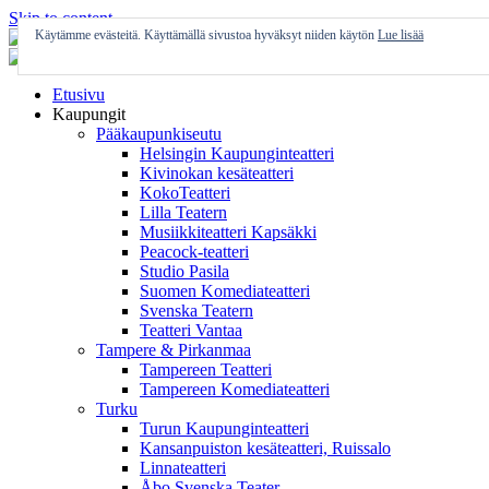
Skip to content
Käytämme evästeitä. Käyttämällä sivustoa hyväksyt niiden käytön
Lue lisää
Etusivu
Kaupungit
Pääkaupunkiseutu
Helsingin Kaupunginteatteri
Kivinokan kesäteatteri
KokoTeatteri
Lilla Teatern
Musiikkiteatteri Kapsäkki
Peacock-teatteri
Studio Pasila
Suomen Komediateatteri
Svenska Teatern
Teatteri Vantaa
Tampere & Pirkanmaa
Tampereen Teatteri
Tampereen Komediateatteri
Turku
Turun Kaupunginteatteri
Kansanpuiston kesäteatteri, Ruissalo
Linnateatteri
Åbo Svenska Teater