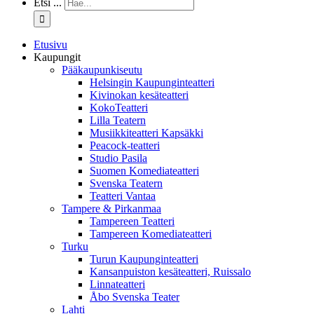
Etsi ...
Etusivu
Kaupungit
Pääkaupunkiseutu
Helsingin Kaupunginteatteri
Kivinokan kesäteatteri
KokoTeatteri
Lilla Teatern
Musiikkiteatteri Kapsäkki
Peacock-teatteri
Studio Pasila
Suomen Komediateatteri
Svenska Teatern
Teatteri Vantaa
Tampere & Pirkanmaa
Tampereen Teatteri
Tampereen Komediateatteri
Turku
Turun Kaupunginteatteri
Kansanpuiston kesäteatteri, Ruissalo
Linnateatteri
Åbo Svenska Teater
Lahti