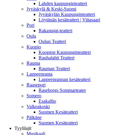
Lahden kaupunginteatteri
Jyväskylä & Keski-Suomi
Jyväskylän Kaupunginteatteri
Löytänän kesäteatteri | Viitasaari
Pori
Rakastajat-teatteri
Oulu
Oulun Teatteri
Kuopio
Kuopion Kaupunginteatteri
Rauhalahti Teatteri
Rauma
Rauman Teatteri
Lappeenranta
Lappeenrannan kesäteatteri
Raasepori
Raseborgs Sommarteater
Somero
Esakallio
Valkeakoski
Suomen Kesäteatteri
Pälkäne
Suomen Kesäteatteri
Tyylilajit
Musikaali