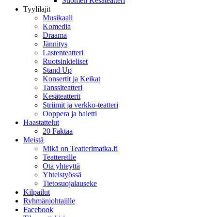
Suomen Kesäteatteri
Tyylilajit
Musikaali
Komedia
Draama
Jännitys
Lastenteatteri
Ruotsinkieliset
Stand Up
Konsertit ja Keikat
Tanssiteatteri
Kesäteatterit
Striimit ja verkko-teatteri
Ooppera ja baletti
Haastattelut
20 Faktaa
Meistä
Mikä on Teatterimatka.fi
Teattereille
Ota yhteyttä
Yhteistyössä
Tietosuojalauseke
Kilpailut
Ryhmänjohtajille
Facebook