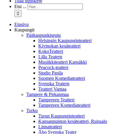
Tilaa uutiskirje
Etsi ...
Etusivu
Kaupungit
Pääkaupunkiseutu
Helsingin Kaupunginteatteri
Kivinokan kesäteatteri
KokoTeatteri
Lilla Teatern
Musiikkiteatteri Kapsäkki
Peacock-teatteri
Studio Pasila
Suomen Komediateatteri
Svenska Teatern
Teatteri Vantaa
Tampere & Pirkanmaa
Tampereen Teatteri
Tampereen Komediateatteri
Turku
Turun Kaupunginteatteri
Kansanpuiston kesäteatteri, Ruissalo
Linnateatteri
Åbo Svenska Teater