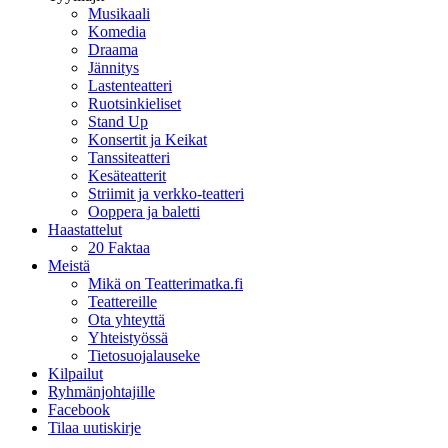
Musikaali
Komedia
Draama
Jännitys
Lastenteatteri
Ruotsinkieliset
Stand Up
Konsertit ja Keikat
Tanssiteatteri
Kesäteatterit
Striimit ja verkko-teatteri
Ooppera ja baletti
Haastattelut
20 Faktaa
Meistä
Mikä on Teatterimatka.fi
Teattereille
Ota yhteyttä
Yhteistyössä
Tietosuojalauseke
Kilpailut
Ryhmänjohtajille
Facebook
Tilaa uutiskirje