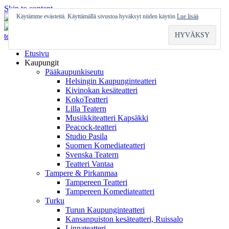
Skip to content
Käytämme evästeitä. Käyttämällä sivustoa hyväksyt niiden käytön
Lue lisää
Etusivu
Kaupungit
Pääkaupunkiseutu
Helsingin Kaupunginteatteri
Kivinokan kesäteatteri
KokoTeatteri
Lilla Teatern
Musiikkiteatteri Kapsäkki
Peacock-teatteri
Studio Pasila
Suomen Komediateatteri
Svenska Teatern
Teatteri Vantaa
Tampere & Pirkanmaa
Tampereen Teatteri
Tampereen Komediateatteri
Turku
Turun Kaupunginteatteri
Kansanpuiston kesäteatteri, Ruissalo
Linnateatteri