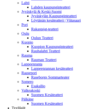
Lahti
Lahden kaupunginteatteri
Jyväskylä & Keski-Suomi
Jyväskylän Kaupunginteatteri
Löytänän kesäteatteri | Viitasaari
Pori
Rakastajat-teatteri
Oulu
Oulun Teatteri
Kuopio
Kuopion Kaupunginteatteri
Rauhalahti Teatteri
Rauma
Rauman Teatteri
Lappeenranta
Lappeenrannan kesäteatteri
Raasepori
Raseborgs Sommarteater
Somero
Esakallio
Valkeakoski
Suomen Kesäteatteri
Pälkäne
Suomen Kesäteatteri
Tyylilajit