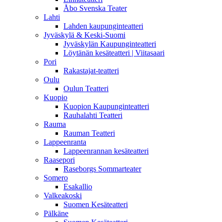
Åbo Svenska Teater
Lahti
Lahden kaupunginteatteri
Jyväskylä & Keski-Suomi
Jyväskylän Kaupunginteatteri
Löytänän kesäteatteri | Viitasaari
Pori
Rakastajat-teatteri
Oulu
Oulun Teatteri
Kuopio
Kuopion Kaupunginteatteri
Rauhalahti Teatteri
Rauma
Rauman Teatteri
Lappeenranta
Lappeenrannan kesäteatteri
Raasepori
Raseborgs Sommarteater
Somero
Esakallio
Valkeakoski
Suomen Kesäteatteri
Pälkäne