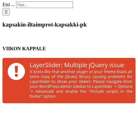
Etsi ...
kapsakin-iltaimprot-kapsakki-pk
VIIKON KAPPALE
!
LayerSlider: Multiple jQuery issue
It looks like that another plugin or your theme loads an
extra copy of the jQuery library causing problems for
LayerSlider to show your sliders. Please navigate from
your WordPress admin sidebar to LayerSlider -> Options
-> Advanced and enable the "Include scripts in the
footer" option.