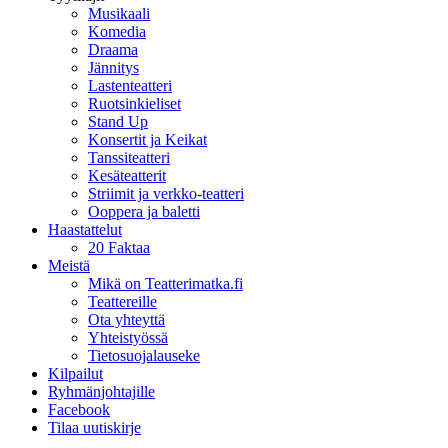
Musikaali
Komedia
Draama
Jännitys
Lastenteatteri
Ruotsinkieliset
Stand Up
Konsertit ja Keikat
Tanssiteatteri
Kesäteatterit
Striimit ja verkko-teatteri
Ooppera ja baletti
Haastattelut
20 Faktaa
Meistä
Mikä on Teatterimatka.fi
Teattereille
Ota yhteyttä
Yhteistyössä
Tietosuojalauseke
Kilpailut
Ryhmänjohtajille
Facebook
Tilaa uutiskirje