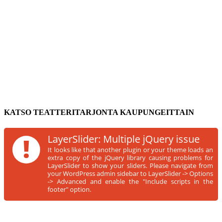
KATSO TEATTERITARJONTA KAUPUNGEITTAIN
!
LayerSlider: Multiple jQuery issue
It looks like that another plugin or your theme loads an
extra copy of the jQuery library causing problems for
LayerSlider to show your sliders. Please navigate from
your WordPress admin sidebar to LayerSlider -> Options
-> Advanced and enable the "Include scripts in the
footer" option.