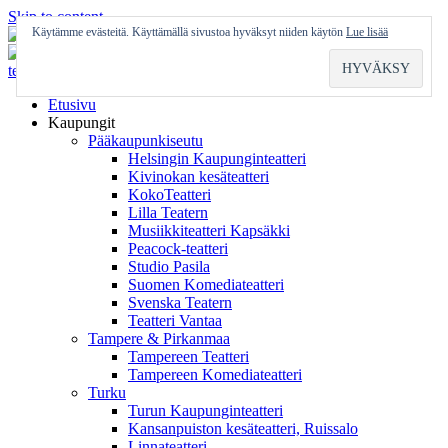
Skip to content
Käytämme evästeitä. Käyttämällä sivustoa hyväksyt niiden käytön
Lue lisää
Etusivu
Kaupungit
Pääkaupunkiseutu
Helsingin Kaupunginteatteri
Kivinokan kesäteatteri
KokoTeatteri
Lilla Teatern
Musiikkiteatteri Kapsäkki
Peacock-teatteri
Studio Pasila
Suomen Komediateatteri
Svenska Teatern
Teatteri Vantaa
Tampere & Pirkanmaa
Tampereen Teatteri
Tampereen Komediateatteri
Turku
Turun Kaupunginteatteri
Kansanpuiston kesäteatteri, Ruissalo
Linnateatteri