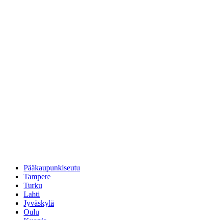
Pääkaupunkiseutu
Tampere
Turku
Lahti
Jyväskylä
Oulu