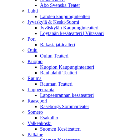
Åbo Svenska Teater
Lahti
Lahden kaupunginteatteri
Jyväskylä & Keski-Suomi
Jyväskylän Kaupunginteatteri
Löytänän kesäteatteri | Viitasaari
Pori
Rakastajat-teatteri
Oulu
Oulun Teatteri
Kuopio
Kuopion Kaupunginteatteri
Rauhalahti Teatteri
Rauma
Rauman Teatteri
Lappeenranta
Lappeenrannan kesäteatteri
Raasepori
Raseborgs Sommarteater
Somero
Esakallio
Valkeakoski
Suomen Kesäteatteri
Pälkäne