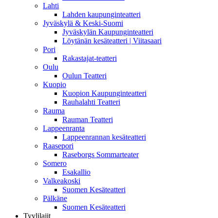
Lahti
Lahden kaupunginteatteri
Jyväskylä & Keski-Suomi
Jyväskylän Kaupunginteatteri
Löytänän kesäteatteri | Viitasaari
Pori
Rakastajat-teatteri
Oulu
Oulun Teatteri
Kuopio
Kuopion Kaupunginteatteri
Rauhalahti Teatteri
Rauma
Rauman Teatteri
Lappeenranta
Lappeenrannan kesäteatteri
Raasepori
Raseborgs Sommarteater
Somero
Esakallio
Valkeakoski
Suomen Kesäteatteri
Pälkäne
Suomen Kesäteatteri
Tyylilajit