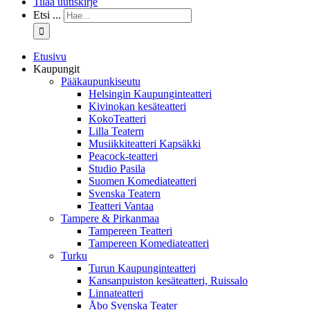
Tilaa uutiskirje
Etsi ...
Etusivu
Kaupungit
Pääkaupunkiseutu
Helsingin Kaupunginteatteri
Kivinokan kesäteatteri
KokoTeatteri
Lilla Teatern
Musiikkiteatteri Kapsäkki
Peacock-teatteri
Studio Pasila
Suomen Komediateatteri
Svenska Teatern
Teatteri Vantaa
Tampere & Pirkanmaa
Tampereen Teatteri
Tampereen Komediateatteri
Turku
Turun Kaupunginteatteri
Kansanpuiston kesäteatteri, Ruissalo
Linnateatteri
Åbo Svenska Teater