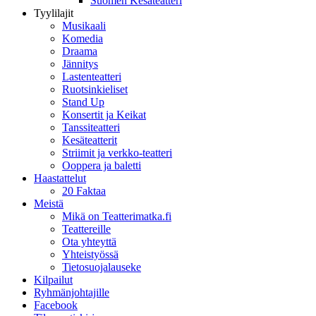
Suomen Kesäteatteri
Tyylilajit
Musikaali
Komedia
Draama
Jännitys
Lastenteatteri
Ruotsinkieliset
Stand Up
Konsertit ja Keikat
Tanssiteatteri
Kesäteatterit
Striimit ja verkko-teatteri
Ooppera ja baletti
Haastattelut
20 Faktaa
Meistä
Mikä on Teatterimatka.fi
Teattereille
Ota yhteyttä
Yhteistyössä
Tietosuojalauseke
Kilpailut
Ryhmänjohtajille
Facebook