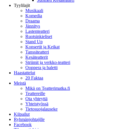
Suomen Kesäteatteri
Tyylilajit
Musikaali
Komedia
Draama
Jännitys
Lastenteatteri
Ruotsinkieliset
Stand Up
Konsertit ja Keikat
Tanssiteatteri
Kesäteatterit
Striimit ja verkko-teatteri
Ooppera ja baletti
Haastattelut
20 Faktaa
Meistä
Mikä on Teatterimatka.fi
Teattereille
Ota yhteyttä
Yhteistyössä
Tietosuojalauseke
Kilpailut
Ryhmänjohtajille
Facebook