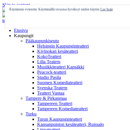
Skip to content
Käytämme evästeitä. Käyttämällä sivustoa hyväksyt niiden käytön
Lue lisää
Etusivu
Kaupungit
Pääkaupunkiseutu
Helsingin Kaupunginteatteri
Kivinokan kesäteatteri
KokoTeatteri
Lilla Teatern
Musiikkiteatteri Kapsäkki
Peacock-teatteri
Studio Pasila
Suomen Komediateatteri
Svenska Teatern
Teatteri Vantaa
Tampere & Pirkanmaa
Tampereen Teatteri
Tampereen Komediateatteri
Turku
Turun Kaupunginteatteri
Kansanpuiston kesäteatteri, Ruissalo
Linnateatteri