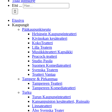
Tilaa uutiskirje
Etsi ...
Etusivu
Kaupungit
Pääkaupunkiseutu
Helsingin Kaupunginteatteri
Kivinokan kesäteatteri
KokoTeatteri
Lilla Teatern
Musiikkiteatteri Kapsäkki
Peacock-teatteri
Studio Pasila
Suomen Komediateatteri
Svenska Teatern
Teatteri Vantaa
Tampere & Pirkanmaa
Tampereen Teatteri
Tampereen Komediateatteri
Turku
Turun Kaupunginteatteri
Kansanpuiston kesäteatteri, Ruissalo
Linnateatteri
Åbo Svenska Teater