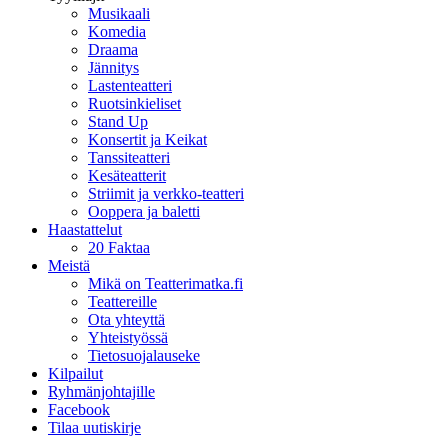
Musikaali
Komedia
Draama
Jännitys
Lastenteatteri
Ruotsinkieliset
Stand Up
Konsertit ja Keikat
Tanssiteatteri
Kesäteatterit
Striimit ja verkko-teatteri
Ooppera ja baletti
Haastattelut
20 Faktaa
Meistä
Mikä on Teatterimatka.fi
Teattereille
Ota yhteyttä
Yhteistyössä
Tietosuojalauseke
Kilpailut
Ryhmänjohtajille
Facebook
Tilaa uutiskirje