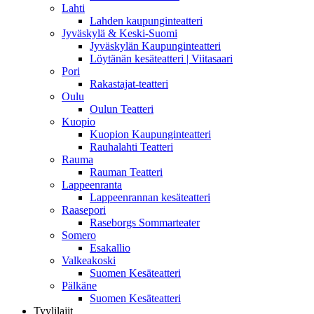
Lahti
Lahden kaupunginteatteri
Jyväskylä & Keski-Suomi
Jyväskylän Kaupunginteatteri
Löytänän kesäteatteri | Viitasaari
Pori
Rakastajat-teatteri
Oulu
Oulun Teatteri
Kuopio
Kuopion Kaupunginteatteri
Rauhalahti Teatteri
Rauma
Rauman Teatteri
Lappeenranta
Lappeenrannan kesäteatteri
Raasepori
Raseborgs Sommarteater
Somero
Esakallio
Valkeakoski
Suomen Kesäteatteri
Pälkäne
Suomen Kesäteatteri
Tyylilajit