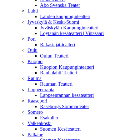
Åbo Svenska Teater
Lahti
Lahden kaupunginteatteri
Jyväskylä & Keski-Suomi
Jyväskylän Kaupunginteatteri
Löytänän kesäteatteri | Viitasaari
Pori
Rakastajat-teatteri
Oulu
Oulun Teatteri
Kuopio
Kuopion Kaupunginteatteri
Rauhalahti Teatteri
Rauma
Rauman Teatteri
Lappeenranta
Lappeenrannan kesäteatteri
Raasepori
Raseborgs Sommarteater
Somero
Esakallio
Valkeakoski
Suomen Kesäteatteri
Pälkäne