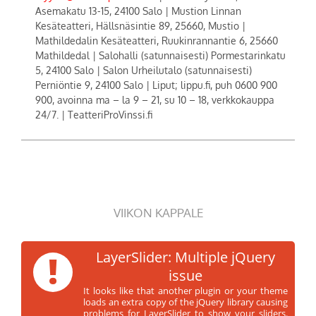
Asemakatu 13-15, 24100 Salo | Mustion Linnan
Kesäteatteri, Hällsnäsintie 89, 25660, Mustio |
Mathildedalin Kesäteatteri, Ruukinrannantie 6, 25660
Mathildedal | Salohalli (satunnaisesti) Pormestarinkatu
5, 24100 Salo | Salon Urheilutalo (satunnaisesti)
Perniöntie 9, 24100 Salo | Liput; lippu.fi, puh 0600 900
900, avoinna ma – la 9 – 21, su 10 – 18, verkkokauppa
24/7. | TeatteriProVinssi.fi
VIIKON KAPPALE
!
LayerSlider: Multiple jQuery
issue
It looks like that another plugin or your theme
loads an extra copy of the jQuery library causing
problems for LayerSlider to show your sliders.