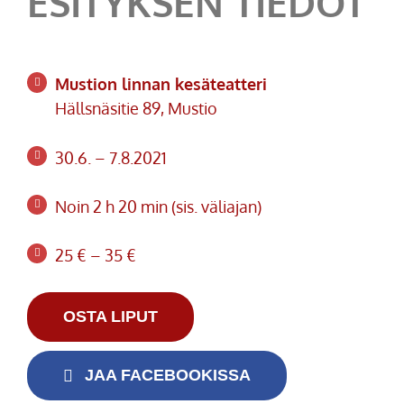
ESITYKSEN TIEDOT
Mustion linnan kesäteatteri
Hällsnäsitie 89, Mustio
30.6. – 7.8.2021
Noin 2 h 20 min (sis. väliajan)
25 € – 35 €
OSTA LIPUT
JAA FACEBOOKISSA