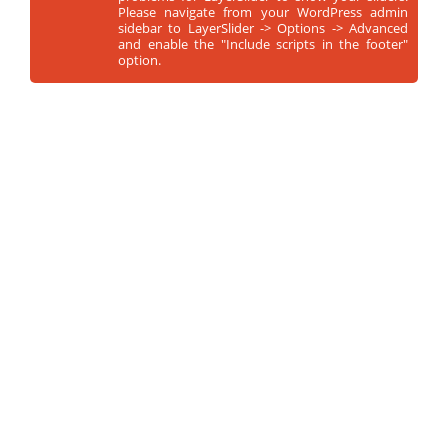
Please navigate from your WordPress admin
sidebar to LayerSlider -> Options -> Advanced
and enable the "Include scripts in the footer"
option.