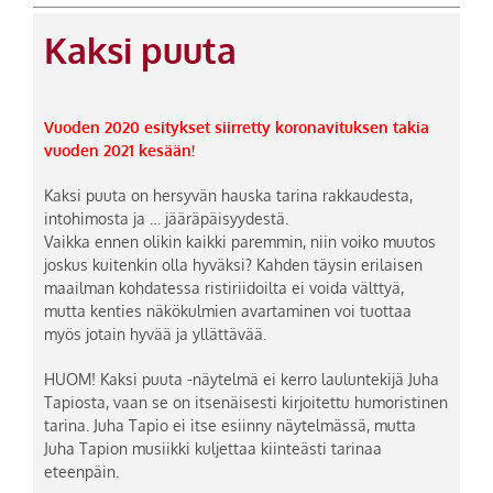
Kaksi puuta
Vuoden 2020 esitykset siirretty koronavituksen takia
vuoden 2021 kesään!
Kaksi puuta on hersyvän hauska tarina rakkaudesta,
intohimosta ja … jääräpäisyydestä.
Vaikka ennen olikin kaikki paremmin, niin voiko muutos
joskus kuitenkin olla hyväksi? Kahden täysin erilaisen
maailman kohdatessa ristiriidoilta ei voida välttyä,
mutta kenties näkökulmien avartaminen voi tuottaa
myös jotain hyvää ja yllättävää.
HUOM! Kaksi puuta -näytelmä ei kerro lauluntekijä Juha
Tapiosta, vaan se on itsenäisesti kirjoitettu humoristinen
tarina. Juha Tapio ei itse esiinny näytelmässä, mutta
Juha Tapion musiikki kuljettaa kiinteästi tarinaa
eteenpäin.