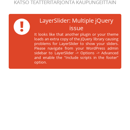
KATSO TEATTERITARJONTA KAUPUNGEITTAIN
!
LayerSlider: Multiple jQuery
issue
It looks like that another plugin or your theme
loads an extra copy of the jQuery library causing
problems for LayerSlider to show your sliders.
Please navigate from your WordPress admin
sidebar to LayerSlider -> Options -> Advanced
and enable the "Include scripts in the footer"
option.