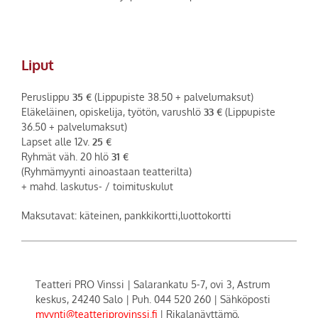
Liput
Peruslippu
35 €
(Lippupiste 38.50 + palvelumaksut)
Eläkeläinen, opiskelija, työtön, varushlö
33 €
(Lippupiste
36.50 + palvelumaksut)
Lapset alle 12v.
25 €
Ryhmät väh. 20 hlö
31 €
(Ryhmämyynti ainoastaan teatterilta)
+ mahd. laskutus- / toimituskulut
Maksutavat: käteinen, pankkikortti,luottokortti
Teatteri PRO Vinssi | Salarankatu 5-7, ovi 3, Astrum
keskus, 24240 Salo | Puh. 044 520 260 | Sähköposti
myynti@teatteriprovinssi.fi
| Rikalanäyttämö,