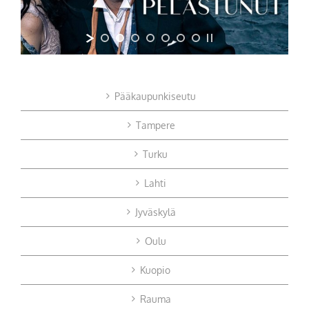
Pääkaupunkiseutu
Tampere
Turku
Lahti
Jyväskylä
Oulu
Kuopio
Rauma