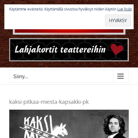
Skip
to
Käytämme evästeitä. Käyttämällä sivustoa hyväksyt niiden käytön
Lue lisää
content
Siirry...
kaksi-pitkaa-miesta-kapsakki-pk