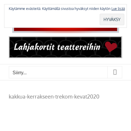
Skip
to
Käytämme evästeitä. Käyttämällä sivustoa hyväksyt niiden käytön
Lue lisää
content
Siirry...
kakkua-kerrakseen-trekom-kevat2020