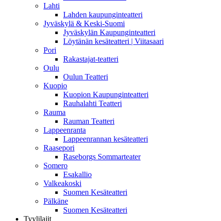
Lahti
Lahden kaupunginteatteri
Jyväskylä & Keski-Suomi
Jyväskylän Kaupunginteatteri
Löytänän kesäteatteri | Viitasaari
Pori
Rakastajat-teatteri
Oulu
Oulun Teatteri
Kuopio
Kuopion Kaupunginteatteri
Rauhalahti Teatteri
Rauma
Rauman Teatteri
Lappeenranta
Lappeenrannan kesäteatteri
Raasepori
Raseborgs Sommarteater
Somero
Esakallio
Valkeakoski
Suomen Kesäteatteri
Pälkäne
Suomen Kesäteatteri
Tyylilajit