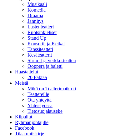
Musikaali
Komedia
Draama
Jännitys
Lastenteatteri
Ruotsinkieliset
Stand Up
Konsertit ja Keikat
Tanssiteatteri
Kesäteatterit
Striimit ja verkko-teatteri
Ooppera ja baletti
Haastattelut
20 Faktaa
Meistä
Mikä on Teatterimatka.fi
Teattereille
Ota yhteyttä
Yhteistyössä
Tietosuojalauseke
Kilpailut
Ryhmänjohtajille
Facebook
Tilaa uutiskirje