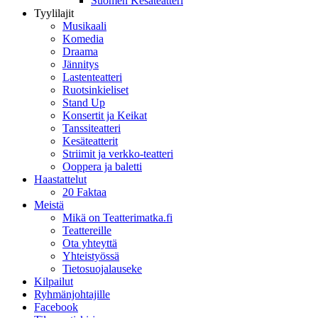
Suomen Kesäteatteri
Tyylilajit
Musikaali
Komedia
Draama
Jännitys
Lastenteatteri
Ruotsinkieliset
Stand Up
Konsertit ja Keikat
Tanssiteatteri
Kesäteatterit
Striimit ja verkko-teatteri
Ooppera ja baletti
Haastattelut
20 Faktaa
Meistä
Mikä on Teatterimatka.fi
Teattereille
Ota yhteyttä
Yhteistyössä
Tietosuojalauseke
Kilpailut
Ryhmänjohtajille
Facebook