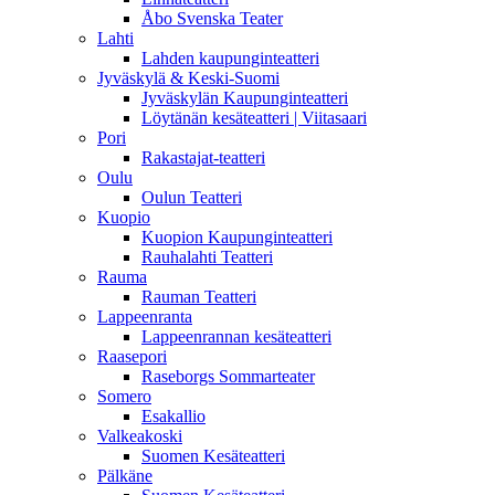
Åbo Svenska Teater
Lahti
Lahden kaupunginteatteri
Jyväskylä & Keski-Suomi
Jyväskylän Kaupunginteatteri
Löytänän kesäteatteri | Viitasaari
Pori
Rakastajat-teatteri
Oulu
Oulun Teatteri
Kuopio
Kuopion Kaupunginteatteri
Rauhalahti Teatteri
Rauma
Rauman Teatteri
Lappeenranta
Lappeenrannan kesäteatteri
Raasepori
Raseborgs Sommarteater
Somero
Esakallio
Valkeakoski
Suomen Kesäteatteri
Pälkäne