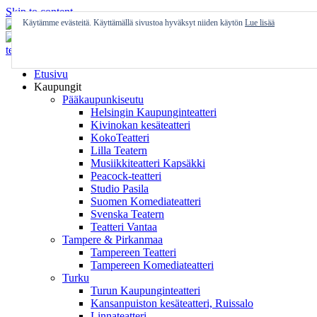
Skip to content
Käytämme evästeitä. Käyttämällä sivustoa hyväksyt niiden käytön
Lue lisää
Etusivu
Kaupungit
Pääkaupunkiseutu
Helsingin Kaupunginteatteri
Kivinokan kesäteatteri
KokoTeatteri
Lilla Teatern
Musiikkiteatteri Kapsäkki
Peacock-teatteri
Studio Pasila
Suomen Komediateatteri
Svenska Teatern
Teatteri Vantaa
Tampere & Pirkanmaa
Tampereen Teatteri
Tampereen Komediateatteri
Turku
Turun Kaupunginteatteri
Kansanpuiston kesäteatteri, Ruissalo
Linnateatteri