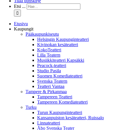
Tilaa uutiskirje
Etsi ...
Etusivu
Kaupungit
Pääkaupunkiseutu
Helsingin Kaupunginteatteri
Kivinokan kesäteatteri
KokoTeatteri
Lilla Teatern
Musiikkiteatteri Kapsäkki
Peacock-teatteri
Studio Pasila
Suomen Komediateatteri
Svenska Teatern
Teatteri Vantaa
Tampere & Pirkanmaa
Tampereen Teatteri
Tampereen Komediateatteri
Turku
Turun Kaupunginteatteri
Kansanpuiston kesäteatteri, Ruissalo
Linnateatteri
Åbo Svenska Teater