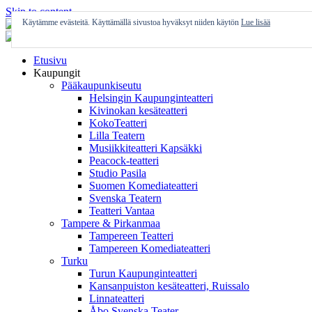
Skip to content
Käytämme evästeitä. Käyttämällä sivustoa hyväksyt niiden käytön
Lue lisää
Etusivu
Kaupungit
Pääkaupunkiseutu
Helsingin Kaupunginteatteri
Kivinokan kesäteatteri
KokoTeatteri
Lilla Teatern
Musiikkiteatteri Kapsäkki
Peacock-teatteri
Studio Pasila
Suomen Komediateatteri
Svenska Teatern
Teatteri Vantaa
Tampere & Pirkanmaa
Tampereen Teatteri
Tampereen Komediateatteri
Turku
Turun Kaupunginteatteri
Kansanpuiston kesäteatteri, Ruissalo
Linnateatteri
Åbo Svenska Teater