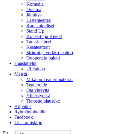
Komedia
Draama
Jännitys
Lastenteatteri
Ruotsinkieliset
Stand Up
Konsertit ja Keikat
Tanssiteatteri
Kesäteatterit
Striimit ja verkko-teatteri
Ooppera ja baletti
Haastattelut
20 Faktaa
Meistä
Mikä on Teatterimatka.fi
Teattereille
Ota yhteyttä
Yhteistyössä
Tietosuojalauseke
Kilpailut
Ryhmänjohtajille
Facebook
Tilaa uutiskirje
Etsi ...