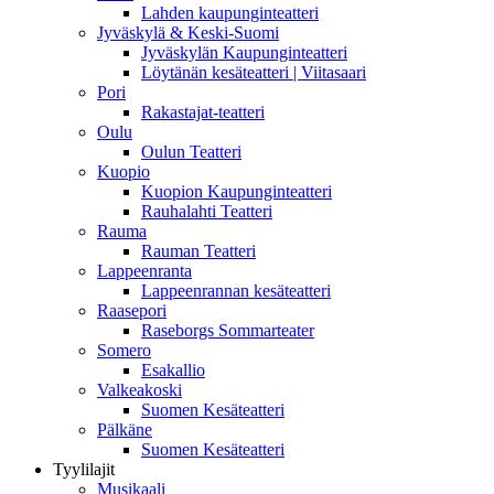
Lahden kaupunginteatteri
Jyväskylä & Keski-Suomi
Jyväskylän Kaupunginteatteri
Löytänän kesäteatteri | Viitasaari
Pori
Rakastajat-teatteri
Oulu
Oulun Teatteri
Kuopio
Kuopion Kaupunginteatteri
Rauhalahti Teatteri
Rauma
Rauman Teatteri
Lappeenranta
Lappeenrannan kesäteatteri
Raasepori
Raseborgs Sommarteater
Somero
Esakallio
Valkeakoski
Suomen Kesäteatteri
Pälkäne
Suomen Kesäteatteri
Tyylilajit
Musikaali