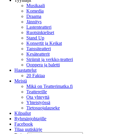
Tyylilajit
Musikaali
Komedia
Draama
Jännitys
Lastenteatteri
Ruotsinkieliset
Stand Up
Konsertit ja Keikat
Tanssiteatteri
Kesäteatterit
Striimit ja verkko-teatteri
Ooppera ja baletti
Haastattelut
20 Faktaa
Meistä
Mikä on Teatterimatka.fi
Teattereille
Ota yhteyttä
Yhteistyössä
Tietosuojalauseke
Kilpailut
Ryhmänjohtajille
Facebook
Tilaa uutiskirje