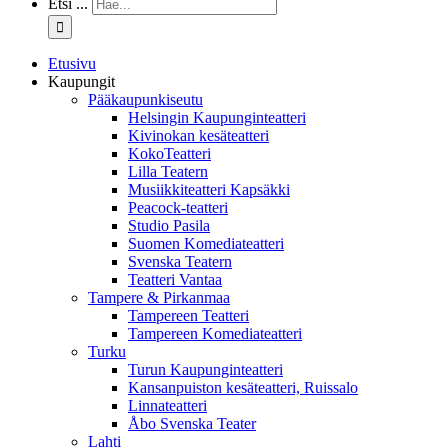
Etsi ...
Etusivu
Kaupungit
Pääkaupunkiseutu
Helsingin Kaupunginteatteri
Kivinokan kesäteatteri
KokoTeatteri
Lilla Teatern
Musiikkiteatteri Kapsäkki
Peacock-teatteri
Studio Pasila
Suomen Komediateatteri
Svenska Teatern
Teatteri Vantaa
Tampere & Pirkanmaa
Tampereen Teatteri
Tampereen Komediateatteri
Turku
Turun Kaupunginteatteri
Kansanpuiston kesäteatteri, Ruissalo
Linnateatteri
Åbo Svenska Teater
Lahti