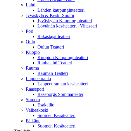
Lahti
Lahden kaupunginteatteri
Jyväskylä & Keski-Suomi
Jyväskylän Kaupunginteatteri
Löytänän kesäteatteri | Viitasaari
Pori
Rakastajat-teatteri
Oulu
Oulun Teatteri
Kuopio
Kuopion Kaupunginteatteri
Rauhalahti Teatteri
Rauma
Rauman Teatteri
Lappeenranta
Lappeenrannan kesäteatteri
Raasepori
Raseborgs Sommarteater
Somero
Esakallio
Valkeakoski
Suomen Kesäteatteri
Pälkäne
Suomen Kesäteatteri