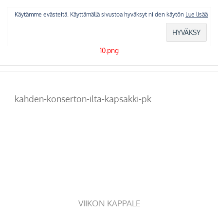
Skip
to
Käytämme evästeitä. Käyttämällä sivustoa hyväksyt niiden käytön
Lue lisää
content
kahden-konserton-ilta-kapsakki-pk
VIIKON KAPPALE