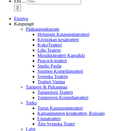
Etsi ...
Etusivu
Kaupungit
Pääkaupunkiseutu
Helsingin Kaupunginteatteri
Kivinokan kesäteatteri
KokoTeatteri
Lilla Teatern
Musiikkiteatteri Kapsäkki
Peacock-teatteri
Studio Pasila
Suomen Komediateatteri
Svenska Teatern
Teatteri Vantaa
Tampere & Pirkanmaa
Tampereen Teatteri
Tampereen Komediateatteri
Turku
Turun Kaupunginteatteri
Kansanpuiston kesäteatteri, Ruissalo
Linnateatteri
Åbo Svenska Teater
Lahti