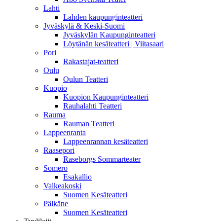
Lahti
Lahden kaupunginteatteri
Jyväskylä & Keski-Suomi
Jyväskylän Kaupunginteatteri
Löytänän kesäteatteri | Viitasaari
Pori
Rakastajat-teatteri
Oulu
Oulun Teatteri
Kuopio
Kuopion Kaupunginteatteri
Rauhalahti Teatteri
Rauma
Rauman Teatteri
Lappeenranta
Lappeenrannan kesäteatteri
Raasepori
Raseborgs Sommarteater
Somero
Esakallio
Valkeakoski
Suomen Kesäteatteri
Pälkäne
Suomen Kesäteatteri