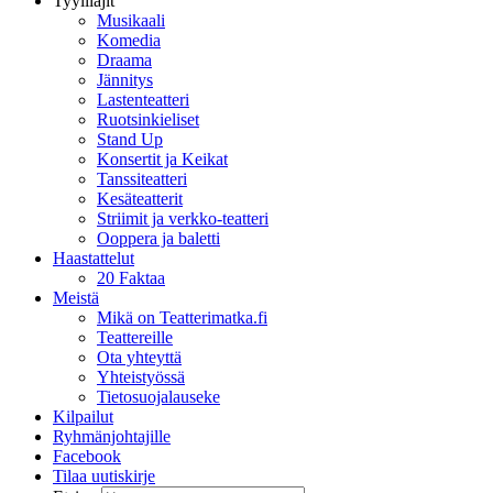
Tyylilajit
Musikaali
Komedia
Draama
Jännitys
Lastenteatteri
Ruotsinkieliset
Stand Up
Konsertit ja Keikat
Tanssiteatteri
Kesäteatterit
Striimit ja verkko-teatteri
Ooppera ja baletti
Haastattelut
20 Faktaa
Meistä
Mikä on Teatterimatka.fi
Teattereille
Ota yhteyttä
Yhteistyössä
Tietosuojalauseke
Kilpailut
Ryhmänjohtajille
Facebook
Tilaa uutiskirje