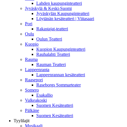
Lahden kaupunginteatteri
Jyväskylä & Keski-Suomi
Jyväskylän Kaupunginteatteri
Löytänän kesäteatteri | Viitasaari
Pori
Rakastajat-teatteri
Oulu
Oulun Teatteri
Kuopio
Kuopion Kaupunginteatteri
Rauhalahti Teatteri
Rauma
Rauman Teatteri
Lappeenranta
Lappeenrannan kesäteatteri
Raasepori
Raseborgs Sommarteater
Somero
Esakallio
Valkeakoski
Suomen Kesäteatteri
Pälkäne
Suomen Kesäteatteri
Tyylilajit
Musikaali