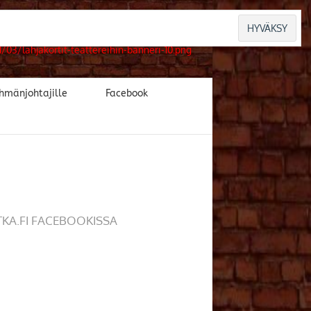
hmänjohtajille
Facebook
TKA.FI FACEBOOKISSA