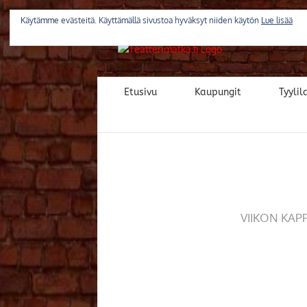
Skip
to
Käytämme evästeitä. Käyttämällä sivustoa hyväksyt niiden käytön
Lue lisää
content
Etusivu
Kaupungit
Tyylila
VIIKON KAP