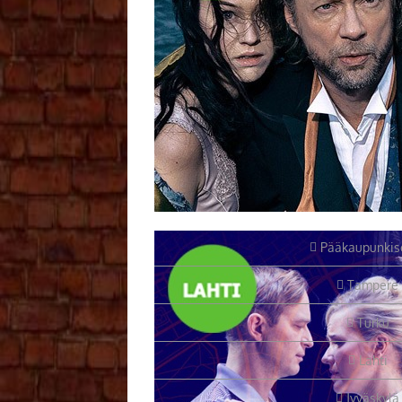
Pääkaupunkis
Tampere
Turku
Lahti
Jyväskylä