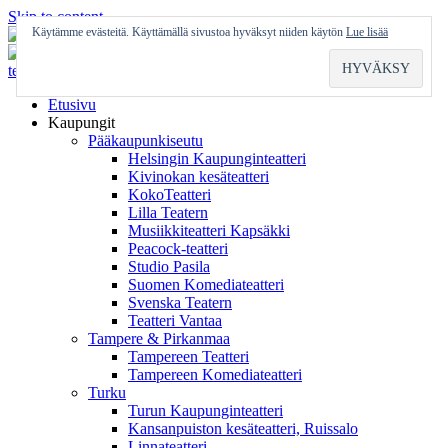
Skip to content
Käytämme evästeitä. Käyttämällä sivustoa hyväksyt niiden käytön
Lue lisää
Etusivu
Kaupungit
Pääkaupunkiseutu
Helsingin Kaupunginteatteri
Kivinokan kesäteatteri
KokoTeatteri
Lilla Teatern
Musiikkiteatteri Kapsäkki
Peacock-teatteri
Studio Pasila
Suomen Komediateatteri
Svenska Teatern
Teatteri Vantaa
Tampere & Pirkanmaa
Tampereen Teatteri
Tampereen Komediateatteri
Turku
Turun Kaupunginteatteri
Kansanpuiston kesäteatteri, Ruissalo
Linnateatteri