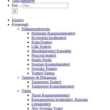
Tilaa uutiskirje
Etsi ...
Etusivu
Kaupungit
Pääkaupunkiseutu
Helsingin Kaupunginteatteri
Kivinokan kesäteatteri
KokoTeatteri
Lilla Teatern
Musiikkiteatteri Kapsäkki
Peacock-teatteri
Studio Pasila
Suomen Komediateatteri
Svenska Teatern
Teatteri Vantaa
Tampere & Pirkanmaa
Tampereen Teatteri
Tampereen Komediateatteri
Turku
Turun Kaupunginteatteri
Kansanpuiston kesäteatteri, Ruissalo
Linnateatteri
Åbo Svenska Teater