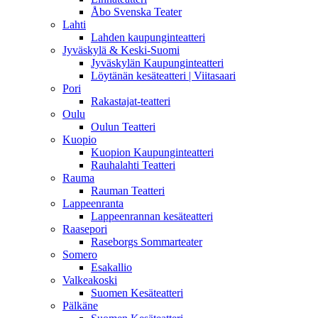
Åbo Svenska Teater
Lahti
Lahden kaupunginteatteri
Jyväskylä & Keski-Suomi
Jyväskylän Kaupunginteatteri
Löytänän kesäteatteri | Viitasaari
Pori
Rakastajat-teatteri
Oulu
Oulun Teatteri
Kuopio
Kuopion Kaupunginteatteri
Rauhalahti Teatteri
Rauma
Rauman Teatteri
Lappeenranta
Lappeenrannan kesäteatteri
Raasepori
Raseborgs Sommarteater
Somero
Esakallio
Valkeakoski
Suomen Kesäteatteri
Pälkäne