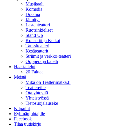
Musikaali
Komedia
Draama
Jännitys
Lastenteatteri
Ruotsinkieliset
Stand Up
Konsertit ja Keikat
Tanssiteatteri
Kesäteatterit
Striimit ja verkko-teatteri
Ooppera ja baletti
Haastattelut
20 Faktaa
Meistä
Mikä on Teatterimatka.fi
Teattereille
Ota yhteyttä
Yhteistyössä
Tietosuojalauseke
Kilpailut
Ryhmänjohtajille
Facebook
Tilaa uutiskirje