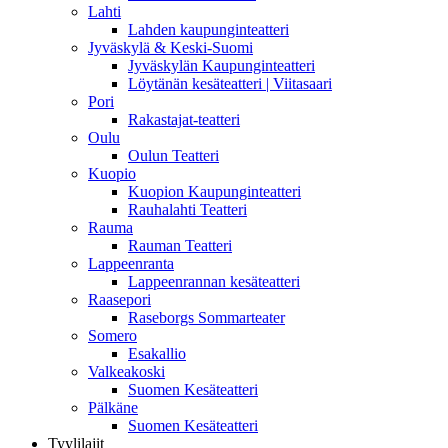
Lahti
Lahden kaupunginteatteri
Jyväskylä & Keski-Suomi
Jyväskylän Kaupunginteatteri
Löytänän kesäteatteri | Viitasaari
Pori
Rakastajat-teatteri
Oulu
Oulun Teatteri
Kuopio
Kuopion Kaupunginteatteri
Rauhalahti Teatteri
Rauma
Rauman Teatteri
Lappeenranta
Lappeenrannan kesäteatteri
Raasepori
Raseborgs Sommarteater
Somero
Esakallio
Valkeakoski
Suomen Kesäteatteri
Pälkäne
Suomen Kesäteatteri
Tyylilajit