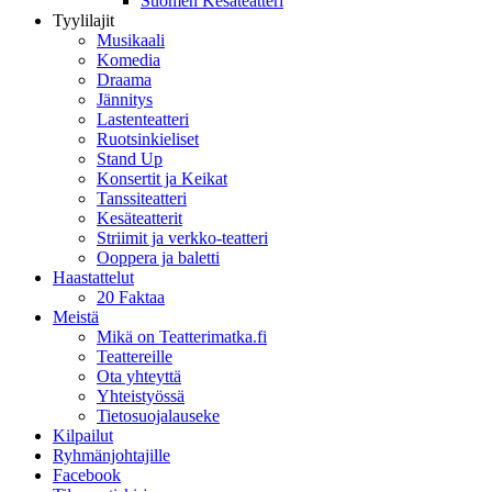
Suomen Kesäteatteri
Tyylilajit
Musikaali
Komedia
Draama
Jännitys
Lastenteatteri
Ruotsinkieliset
Stand Up
Konsertit ja Keikat
Tanssiteatteri
Kesäteatterit
Striimit ja verkko-teatteri
Ooppera ja baletti
Haastattelut
20 Faktaa
Meistä
Mikä on Teatterimatka.fi
Teattereille
Ota yhteyttä
Yhteistyössä
Tietosuojalauseke
Kilpailut
Ryhmänjohtajille
Facebook