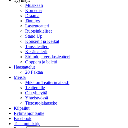
Tyylilajit
Musikaali
Komedia
Draama
Jännitys
Lastenteatteri
Ruotsinkieliset
Stand Up
Konsertit ja Keikat
Tanssiteatteri
Kesäteatterit
Striimit ja verkko-teatteri
Ooppera ja baletti
Haastattelut
20 Faktaa
Meistä
Mikä on Teatterimatka.fi
Teattereille
Ota yhteyttä
Yhteistyössä
Tietosuojalauseke
Kilpailut
Ryhmänjohtajille
Facebook
Tilaa uutiskirje