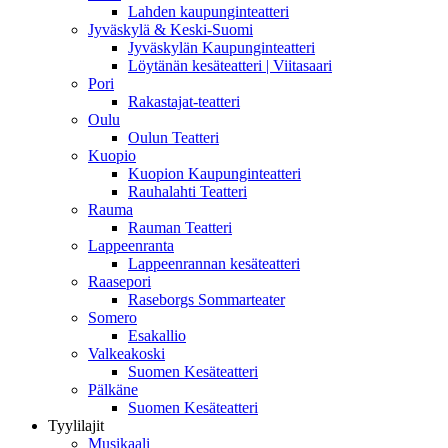
Lahden kaupunginteatteri
Jyväskylä & Keski-Suomi
Jyväskylän Kaupunginteatteri
Löytänän kesäteatteri | Viitasaari
Pori
Rakastajat-teatteri
Oulu
Oulun Teatteri
Kuopio
Kuopion Kaupunginteatteri
Rauhalahti Teatteri
Rauma
Rauman Teatteri
Lappeenranta
Lappeenrannan kesäteatteri
Raasepori
Raseborgs Sommarteater
Somero
Esakallio
Valkeakoski
Suomen Kesäteatteri
Pälkäne
Suomen Kesäteatteri
Tyylilajit
Musikaali