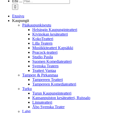
Etsi ...
Etusivu
Kaupungit
Pääkaupunkiseutu
Helsingin Kaupunginteatteri
Kivinokan kesäteatteri
KokoTeatteri
Lilla Teatern
Musiikkiteatteri Kapsäkki
Peacock-teatteri
Studio Pasila
Suomen Komediateatteri
Svenska Teatern
Teatteri Vantaa
Tampere & Pirkanmaa
Tampereen Teatteri
Tampereen Komediateatteri
Turku
Turun Kaupunginteatteri
Kansanpuiston kesäteatteri, Ruissalo
Linnateatteri
Åbo Svenska Teater
Lahti