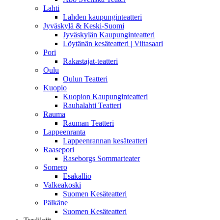
Lahti
Lahden kaupunginteatteri
Jyväskylä & Keski-Suomi
Jyväskylän Kaupunginteatteri
Löytänän kesäteatteri | Viitasaari
Pori
Rakastajat-teatteri
Oulu
Oulun Teatteri
Kuopio
Kuopion Kaupunginteatteri
Rauhalahti Teatteri
Rauma
Rauman Teatteri
Lappeenranta
Lappeenrannan kesäteatteri
Raasepori
Raseborgs Sommarteater
Somero
Esakallio
Valkeakoski
Suomen Kesäteatteri
Pälkäne
Suomen Kesäteatteri