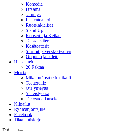
Komedia
Draama
Jännitys
Lastenteatteri
Ruotsinkieliset
Stand Up
Konsertit ja Keikat
Tanssiteatteri
Kesäteatterit
Striimit ja verkko-teatteri
Ooppera ja baletti
Haastattelut
20 Faktaa
Meistä
Mikä on Teatterimatka.fi
Teattereille
Ota yhteyttä
Yhteistyössä
Tietosuojalauseke
Kilpailut
Ryhmänjohtajille
Facebook
Tilaa uutiskirje
Etsi ...