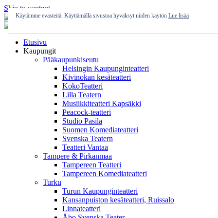
Skip to content
Käytämme evästeitä. Käyttämällä sivustoa hyväksyt niiden käytön
Lue lisää
Etusivu
Kaupungit
Pääkaupunkiseutu
Helsingin Kaupunginteatteri
Kivinokan kesäteatteri
KokoTeatteri
Lilla Teatern
Musiikkiteatteri Kapsäkki
Peacock-teatteri
Studio Pasila
Suomen Komediateatteri
Svenska Teatern
Teatteri Vantaa
Tampere & Pirkanmaa
Tampereen Teatteri
Tampereen Komediateatteri
Turku
Turun Kaupunginteatteri
Kansanpuiston kesäteatteri, Ruissalo
Linnateatteri
Åbo Svenska Teater