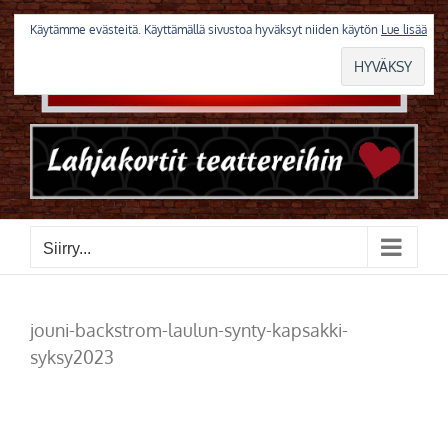
Skip
to
Käytämme evästeitä. Käyttämällä sivustoa hyväksyt niiden käytön
Lue lisää
content
Siirry...
jouni-backstrom-laulun-synty-kapsakki-
syksy2023