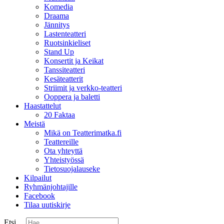
Komedia
Draama
Jännitys
Lastenteatteri
Ruotsinkieliset
Stand Up
Konsertit ja Keikat
Tanssiteatteri
Kesäteatterit
Striimit ja verkko-teatteri
Ooppera ja baletti
Haastattelut
20 Faktaa
Meistä
Mikä on Teatterimatka.fi
Teattereille
Ota yhteyttä
Yhteistyössä
Tietosuojalauseke
Kilpailut
Ryhmänjohtajille
Facebook
Tilaa uutiskirje
Etsi ...