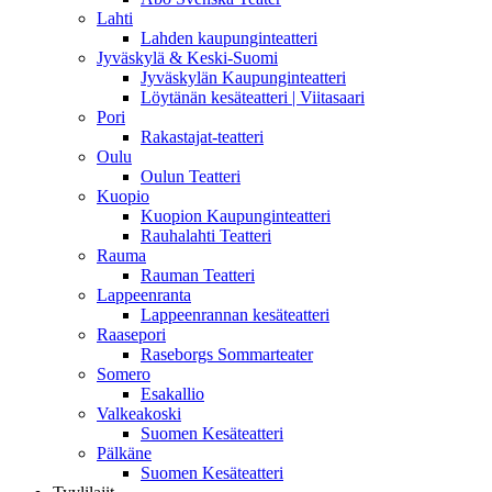
Lahti
Lahden kaupunginteatteri
Jyväskylä & Keski-Suomi
Jyväskylän Kaupunginteatteri
Löytänän kesäteatteri | Viitasaari
Pori
Rakastajat-teatteri
Oulu
Oulun Teatteri
Kuopio
Kuopion Kaupunginteatteri
Rauhalahti Teatteri
Rauma
Rauman Teatteri
Lappeenranta
Lappeenrannan kesäteatteri
Raasepori
Raseborgs Sommarteater
Somero
Esakallio
Valkeakoski
Suomen Kesäteatteri
Pälkäne
Suomen Kesäteatteri