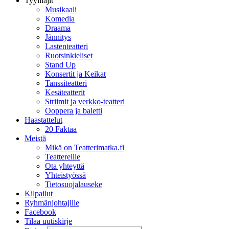
Tyylilajit
Musikaali
Komedia
Draama
Jännitys
Lastenteatteri
Ruotsinkieliset
Stand Up
Konsertit ja Keikat
Tanssiteatteri
Kesäteatterit
Striimit ja verkko-teatteri
Ooppera ja baletti
Haastattelut
20 Faktaa
Meistä
Mikä on Teatterimatka.fi
Teattereille
Ota yhteyttä
Yhteistyössä
Tietosuojalauseke
Kilpailut
Ryhmänjohtajille
Facebook
Tilaa uutiskirje