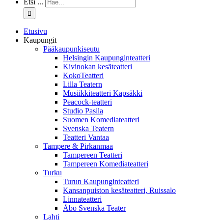
Etsi ...
Etusivu
Kaupungit
Pääkaupunkiseutu
Helsingin Kaupunginteatteri
Kivinokan kesäteatteri
KokoTeatteri
Lilla Teatern
Musiikkiteatteri Kapsäkki
Peacock-teatteri
Studio Pasila
Suomen Komediateatteri
Svenska Teatern
Teatteri Vantaa
Tampere & Pirkanmaa
Tampereen Teatteri
Tampereen Komediateatteri
Turku
Turun Kaupunginteatteri
Kansanpuiston kesäteatteri, Ruissalo
Linnateatteri
Åbo Svenska Teater
Lahti