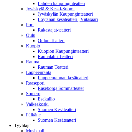
Lahden kaupunginteatteri
Jyväskylä & Keski-Suomi
Jyväskylän Kaupunginteatteri
Löytänän kesäteatteri | Viitasaari
Pori
Rakastajat-teatteri
Oulu
Oulun Teatteri
Kuopio
Kuopion Kaupunginteatteri
Rauhalahti Teatteri
Rauma
Rauman Teatteri
Lappeenranta
Lappeenrannan kesäteatteri
Raasepori
Raseborgs Sommarteater
Somero
Esakallio
Valkeakoski
Suomen Kesäteatteri
Pälkäne
Suomen Kesäteatteri
Tyylilajit
Musikaali