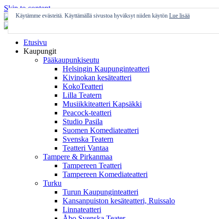
Skip to content
Käytämme evästeitä. Käyttämällä sivustoa hyväksyt niiden käytön
Lue lisää
Etusivu
Kaupungit
Pääkaupunkiseutu
Helsingin Kaupunginteatteri
Kivinokan kesäteatteri
KokoTeatteri
Lilla Teatern
Musiikkiteatteri Kapsäkki
Peacock-teatteri
Studio Pasila
Suomen Komediateatteri
Svenska Teatern
Teatteri Vantaa
Tampere & Pirkanmaa
Tampereen Teatteri
Tampereen Komediateatteri
Turku
Turun Kaupunginteatteri
Kansanpuiston kesäteatteri, Ruissalo
Linnateatteri
Åbo Svenska Teater