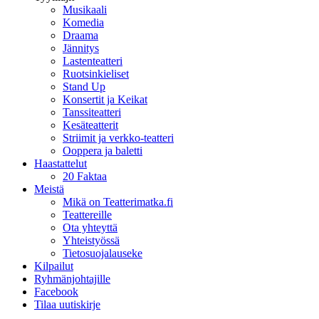
Musikaali
Komedia
Draama
Jännitys
Lastenteatteri
Ruotsinkieliset
Stand Up
Konsertit ja Keikat
Tanssiteatteri
Kesäteatterit
Striimit ja verkko-teatteri
Ooppera ja baletti
Haastattelut
20 Faktaa
Meistä
Mikä on Teatterimatka.fi
Teattereille
Ota yhteyttä
Yhteistyössä
Tietosuojalauseke
Kilpailut
Ryhmänjohtajille
Facebook
Tilaa uutiskirje