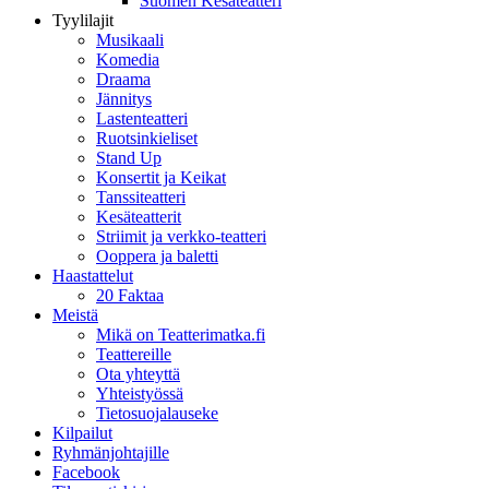
Suomen Kesäteatteri
Tyylilajit
Musikaali
Komedia
Draama
Jännitys
Lastenteatteri
Ruotsinkieliset
Stand Up
Konsertit ja Keikat
Tanssiteatteri
Kesäteatterit
Striimit ja verkko-teatteri
Ooppera ja baletti
Haastattelut
20 Faktaa
Meistä
Mikä on Teatterimatka.fi
Teattereille
Ota yhteyttä
Yhteistyössä
Tietosuojalauseke
Kilpailut
Ryhmänjohtajille
Facebook