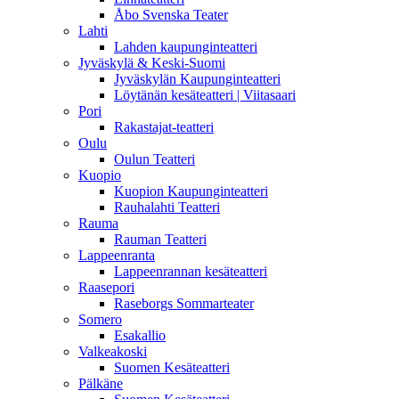
Åbo Svenska Teater
Lahti
Lahden kaupunginteatteri
Jyväskylä & Keski-Suomi
Jyväskylän Kaupunginteatteri
Löytänän kesäteatteri | Viitasaari
Pori
Rakastajat-teatteri
Oulu
Oulun Teatteri
Kuopio
Kuopion Kaupunginteatteri
Rauhalahti Teatteri
Rauma
Rauman Teatteri
Lappeenranta
Lappeenrannan kesäteatteri
Raasepori
Raseborgs Sommarteater
Somero
Esakallio
Valkeakoski
Suomen Kesäteatteri
Pälkäne