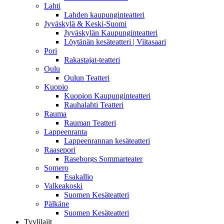
Lahti
Lahden kaupunginteatteri
Jyväskylä & Keski-Suomi
Jyväskylän Kaupunginteatteri
Löytänän kesäteatteri | Viitasaari
Pori
Rakastajat-teatteri
Oulu
Oulun Teatteri
Kuopio
Kuopion Kaupunginteatteri
Rauhalahti Teatteri
Rauma
Rauman Teatteri
Lappeenranta
Lappeenrannan kesäteatteri
Raasepori
Raseborgs Sommarteater
Somero
Esakallio
Valkeakoski
Suomen Kesäteatteri
Pälkäne
Suomen Kesäteatteri
Tyylilajit