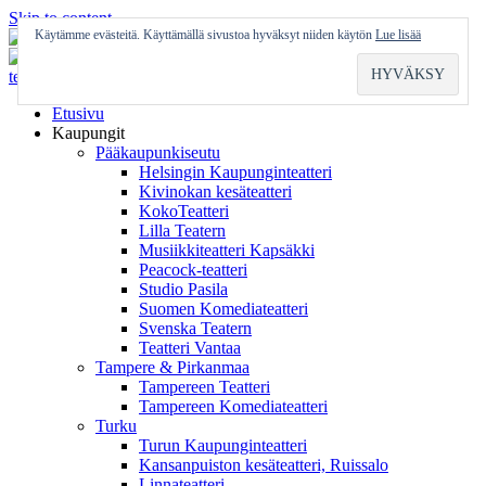
Skip to content
Käytämme evästeitä. Käyttämällä sivustoa hyväksyt niiden käytön
Lue lisää
Etusivu
Kaupungit
Pääkaupunkiseutu
Helsingin Kaupunginteatteri
Kivinokan kesäteatteri
KokoTeatteri
Lilla Teatern
Musiikkiteatteri Kapsäkki
Peacock-teatteri
Studio Pasila
Suomen Komediateatteri
Svenska Teatern
Teatteri Vantaa
Tampere & Pirkanmaa
Tampereen Teatteri
Tampereen Komediateatteri
Turku
Turun Kaupunginteatteri
Kansanpuiston kesäteatteri, Ruissalo
Linnateatteri