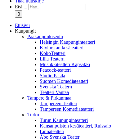
Tilaa uutiskirje
Etsi ...
Etusivu
Kaupungit
Pääkaupunkiseutu
Helsingin Kaupunginteatteri
Kivinokan kesäteatteri
KokoTeatteri
Lilla Teatern
Musiikkiteatteri Kapsäkki
Peacock-teatteri
Studio Pasila
Suomen Komediateatteri
Svenska Teatern
Teatteri Vantaa
Tampere & Pirkanmaa
Tampereen Teatteri
Tampereen Komediateatteri
Turku
Turun Kaupunginteatteri
Kansanpuiston kesäteatteri, Ruissalo
Linnateatteri
Åbo Svenska Teater