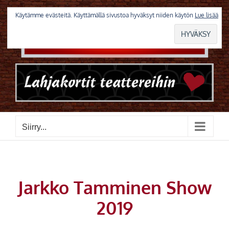
Skip
to
Käytämme evästeitä. Käyttämällä sivustoa hyväksyt niiden käytön
Lue lisää
content
Siirry...
Jarkko Tamminen Show
2019