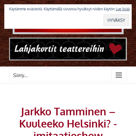
Skip
to
Käytämme evästeitä. Käyttämällä sivustoa hyväksyt niiden käytön
Lue lisää
content
Siirry...
Jarkko Tamminen –
Kuuleeko Helsinki? -
imitaatioshow