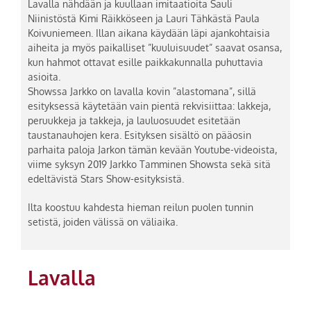
Lavalla nähdään ja kuullaan imitaatioita Sauli
Niinistöstä Kimi Räikköseen ja Lauri Tähkästä Paula
Koivuniemeen. Illan aikana käydään läpi ajankohtaisia
aiheita ja myös paikalliset ”kuuluisuudet” saavat osansa,
kun hahmot ottavat esille paikkakunnalla puhuttavia
asioita.
Showssa Jarkko on lavalla kovin ”alastomana”, sillä
esityksessä käytetään vain pientä rekvisiittaa: lakkeja,
peruukkeja ja takkeja, ja lauluosuudet esitetään
taustanauhojen kera. Esityksen sisältö on pääosin
parhaita paloja Jarkon tämän kevään Youtube-videoista,
viime syksyn 2019 Jarkko Tamminen Showsta sekä sitä
edeltävistä Stars Show-esityksistä.
Ilta koostuu kahdesta hieman reilun puolen tunnin
setistä, joiden välissä on väliaika.
Lavalla